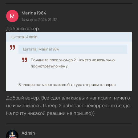
Marina1984
M
14 марта 2024 21:32
Добрый вечер.
Цитата: Admin
Цитата: Marina1984
Почините плеер номер 2. Ничего не возможно
посмотреть по нему
В плеере есть кнопка жалобы, туда отправьте запрос
Добрый вечер. Все сделали как вы и написали, ничего
не изменилось. Плеер 2 работает некорректно везде.
На почту никакой реакции не пришло))
Admin