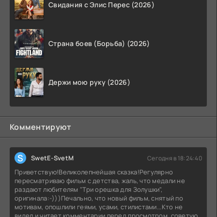
Свидания с Элис Перес (2026)
Страна боев (Борьба) (2026)
Держи мою руку (2026)
Комментируют
S
SwetE-SvetM
Сегодня в 18:24:40
Приветствую!Великолепнейшая сказка!Регулярно
пересматриваю фильм с детства, жаль, что медали не
раздают любителям "Три орешка для Золушки",
оригинала:-)))Печально, что новый фильм, снятый по
мотивам, опошлили геями, усами, стилистами...Кто не
видел и читает комментарии перед просмотром, советую