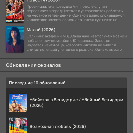
Провинциальная девушка Аня по воле случая
переезжает в город Цветаев и устраивается работать
на местное телевидение. Однако в давно сложившемся
коллективе новостного канала новенькую никто не
ждёт, и
Малой (2026)
Отличник академии МВД Саша начинает службу в самом
неблагополучном районе Югодонска. Здесь он
надеется найти отца, которого никогда не видел и
считал легендой уголовного розыска. Однако вместо
Обновления сериалов
Последние 10 обновлений
Убийства в Бенидорме / Убойный Бенидорм
(2026)
Возможная любовь (2026)