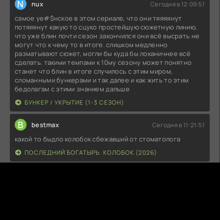
N
nux
Сегодня в 12:09:51
самое уе#$нское в этом сериале, что они тяяяянут
потяяянут какую то сцуко простейшую сюжетную линию,
что уже блин почти сезон закончился они всё высрать не
могут что к чему то в итоге. слишком медленно
разматывают сюжет, могли бы куда бы локаничнее всё
сделать. такими темпами к 10му сезону может понятно
станет что блин в итоге случилось с этим миром,
сломанными бункерами и так далее и как жить то этим
бедолагам с этими знанием дальше
БУНКЕР / УКРЫТИЕ (1-3 СЕЗОН)
B
bestmax
Сегодня в 11:21:51
какой то быдло колобок сбежавший от стоматолога
ПОСЛЕДНИЙ БОГАТЫРЬ. КОЛОБОК (2026)
Admin
Сегодня в 10:33:49
Цитата: Zabava 47А вы серии не собираетесь
добавлять?)Следим за новыми сериями, не переживайте)
СТЮАРТ БЛУМ НЕ СМОГ СПАСТИ ВСЕЛЕННУЮ (2026)