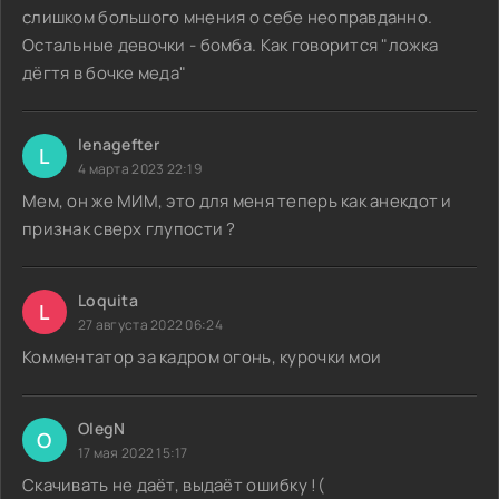
слишком большого мнения о себе неоправданно.
Остальные девочки - бомба. Как говорится "ложка
дёгтя в бочке меда"
lenagefter
L
4 марта 2023 22:19
Мем, он же МИМ, это для меня теперь как анекдот и
признак сверх глупости ?
Loquita
L
27 августа 2022 06:24
Комментатор за кадром огонь, курочки мои
OlegN
O
17 мая 2022 15:17
Скачивать не даёт, выдаёт ошибку !(