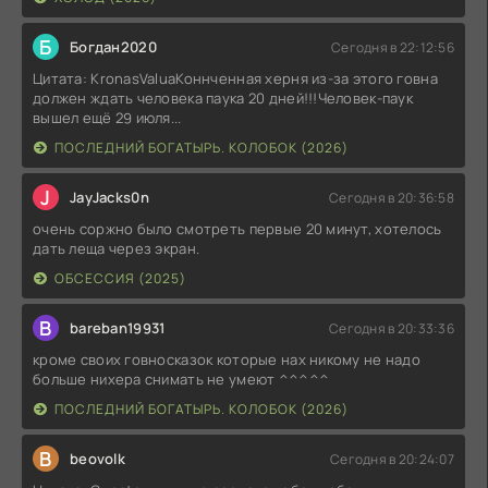
Б
Богдан2020
Сегодня в 22:12:56
Цитата: KronasValuaКоннченная херня из-за этого говна
должен ждать человека паука 20 дней!!!Человек-паук
вышел ещё 29 июля...
ПОСЛЕДНИЙ БОГАТЫРЬ. КОЛОБОК (2026)
J
JayJacks0n
Сегодня в 20:36:58
очень соржно было смотреть первые 20 минут, хотелось
дать леща через экран.
ОБСЕССИЯ (2025)
B
bareban19931
Сегодня в 20:33:36
кроме своих говносказок которые нах никому не надо
больше нихера снимать не умеют ^^^^^
ПОСЛЕДНИЙ БОГАТЫРЬ. КОЛОБОК (2026)
B
beovolk
Сегодня в 20:24:07