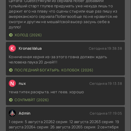
Цитата: Guestстянули из сериала побег добавили
тупыйший старт глупее придумать уже некуда лишь то
держит его на плаву что сцены стырили еще раз пишу из
амереканского сериала Побегвообще по.не нравится.не
смотри и другим не мешай!свой высер засунь себе в
дупло!
ХОЛОД (2026)
K
KronasValua
Сегодня в 19:38:38
Коннченная херня из-за этого говна должен ждать
человека паука 20 дней!!!
ПОСЛЕДНИЙ БОГАТЫРЬ. КОЛОБОК (2026)
N
nux
Сегодня в 19:13:38
тема титек раскрыта. нет геев. хорошо
СОУЛМ8ЙТ (2026)
Admin
Сегодня в 17:19:05
1 серия: 5 августа 20262 серия: 12 августа 20263 серия: 19
августа 20264 серия: 26 августа 20265 серия: 2 сентября