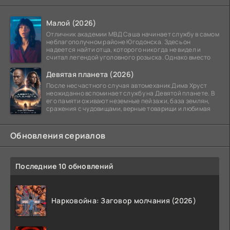
Малой (2026)
Отличник академии МВД Саша начинает службу в самом
неблагополучном районе Югодонска. Здесь он
надеется найти отца, которого никогда не видел и
считал легендой уголовного розыска. Однако вместо
Девятая планета (2026)
После несчастного случая автомеханик Дима Хруст
неожиданно вспоминает службу на Девятой планете. В
его памяти оживают неземные пейзажи, база землян,
сражения с чудовищами, верные товарищи и любимая
Обновления сериалов
Последние 10 обновлений
Нарковойна: Заговор молчания (2026)