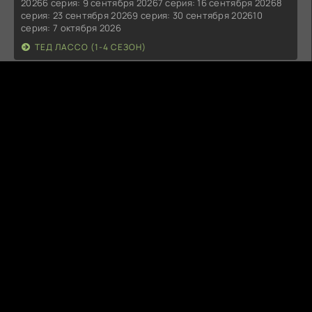
20266 серия: 9 сентября 20267 серия: 16 сентября 20268
серия: 23 сентября 20269 серия: 30 сентября 202610
серия: 7 октября 2026
ТЕД ЛАССО (1-4 СЕЗОН)
N
nux
Сегодня в 17:15:35
10 сезонов по 20-22 серии НИ ОДНОГО ГОМОСЕКА НИ ОД
НО ГО! Одобряю!
ЗВЕЗДНЫЕ ВРАТА: ЗВ-1 (СЕРИАЛ 1997 – 2007)