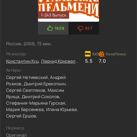
1-243 Выпуск
1609
857
Россия, 2009, 72 мин.
Режиссер:
5.5
7.0
Константин Куц
,
Леонид Коновалов
,
Анастасия Гуделова
Актеры:
Сергей Нетиевский,
Андрей
Рожков,
Дмитрий Брекоткин,
Сергей Светлаков,
Максим
Ярица,
Дмитрий Соколов,
Стефания-Марьяна Гурская,
Мария Берсенева,
Илана Юрьева,
Сергей Ершов,
Перевод:
Оригинал