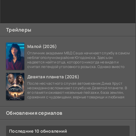
Трейлеры
Малой (2026)
Отличник академии МВД Саша начинает службу в самом
неблагополучном районе Югодонска. Здесь он
надеется найти отца, которого никогда не видел и
считал легендой уголовного розыска. Однако вместо
Девятая планета (2026)
После несчастного случая автомеханик Дима Хруст
неожиданно вспоминает службу на Девятой планете. В
его памяти оживают неземные пейзажи, база землян,
сражения с чудовищами, верные товарищи и любимая
Обновления сериалов
Последние 10 обновлений