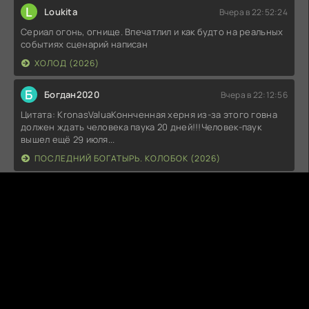
L
Loukita
Вчера в 22:52:24
Сериал огонь, огнище. Впечатлил и как будто на реальных
событиях сценарий написан
ХОЛОД (2026)
Б
Богдан2020
Вчера в 22:12:56
Цитата: KronasValuaКоннченная херня из-за этого говна
должен ждать человека паука 20 дней!!!Человек-паук
вышел ещё 29 июля...
ПОСЛЕДНИЙ БОГАТЫРЬ. КОЛОБОК (2026)
J
JayJacks0n
Вчера в 20:36:58
очень соржно было смотреть первые 20 минут, хотелось
дать леща через экран.
ОБСЕССИЯ (2025)