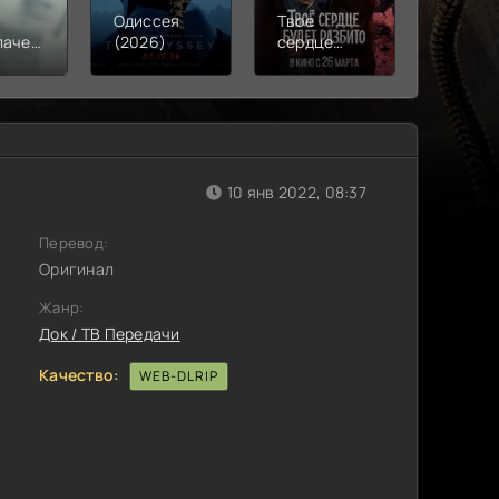
Одиссея
Твое
Моана
лачения
(2026)
сердце
(2026)
)
будет
разбито
(2026)
10 янв 2022, 08:37
Перевод:
Оригинал
Жанр:
Док / ТВ Передачи
Качество:
WEB-DLRIP