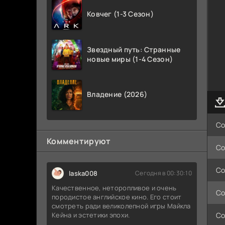
Ковчег (1-3 Сезон)
Звездный путь: Странные
новые миры (1-4 Сезон)
Владение (2026)
Со
Комментируют
Со
Со
laska008
Сегодня в 00:30:10
Качественное, неторопливое и очень
Со
породистое английское кино. Его стоит
смотреть ради великолепной игры Майкла
Со
Кейна и эстетики эпохи.