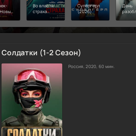
век-
Во власти
Супергерл
День
 Новый
страха
(2026)
разоб
(2026)
(2026)
(2026
Солдатки (1-2 Сезон)
Россия, 2020, 60 мин.