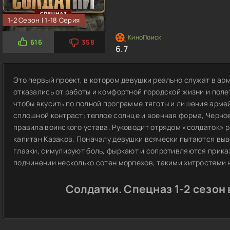
1-2 Сезон | 1-18 Серия
616
358
6.7
Это первый проект, в котором девушки реально служат в а
отказались от работы и комфортной городской жизни и пол
чтобы вкусить по полной программе тяготы и лишения армей
сплошной контраст: теплое солнце и военная форма, Черное
правила воинского устава. Руководит отрядом «солдаток» 
капитан Казаков. Поначалу девушки всячески пытаются выв
глазки, симулируют боль, фыркают и сопротивляются приказ
подчинении несколько сотен морпехов, такими хитростями 
Солдатки. Спецназ 1-2 сезон