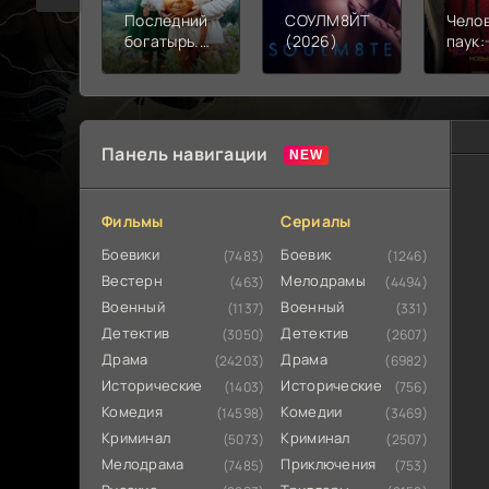
Последний
СОУЛМ8ЙТ
Чело
богатырь.
(2026)
паук:
Колобок
день 
(2026)
Панель навигации
Фильмы
Сериалы
Боевики
Боевик
(7483)
(1246)
Вестерн
Мелодрамы
(463)
(4494)
Военный
Военный
(1137)
(331)
Детектив
Детектив
(3050)
(2607)
Драма
Драма
(24203)
(6982)
Исторические
Исторические
(1403)
(756)
Комедия
Комедии
(14598)
(3469)
Криминал
Криминал
(5073)
(2507)
Мелодрама
Приключения
(7485)
(753)