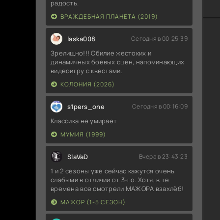
радость.
ВРАЖДЕБНАЯ ПЛАНЕТА (2019)
laska008
Сегодня в 00:25:39
Зрелищно!!! Обилие жестоких и
динамичных боевых сцен, напоминающих
видеоигру с квестами.
КОЛОНИЯ (2026)
s1pers_one
Сегодня в 00:16:09
Классика не умирает
МУМИЯ (1999)
SlaVaD
Вчера в 23:43:23
1 и 2 сезоны уже сейчас кажутся очень
слабыми в отличии от 3-го. Хотя, в те
времена все смотрели МАЖОРА взахлёб!
МАЖОР (1-5 СЕЗОН)