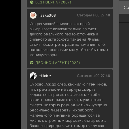
БЕЗ ИЗЪЯНА (2007)
Со
laska008
Сегодня в 00:27:48
Интригующий триллер, который
выигрывает исключительно за счет
дикого реального первоисточника и
сильного актерского тандема. Фильм
стоит посмотреть ради понимания того,
насколько опасными могут быть бытовые
манипуляторы.
ДВОЙНОЙ АГЕНТ (2022)
tillakiz
Сегодня в 00:27:48
Сурово. Аж до слез, как жалко птенчиков,
что практически на верную смерть
кидаются в пропасть с высоты, чтобы
выжить, маленьких козлят, мучительно
смерть которых родная мать вынуждена
бессильно лицезреть, и храброго
маленького пингвина, борящегося за
жизнь с огромным морским леопардом...
Законы природы, чья-то смерть - чужая