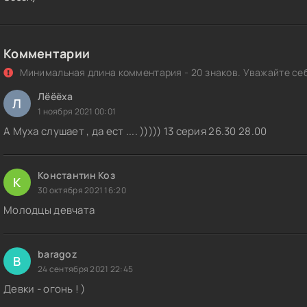
Комментарии
Минимальная длина комментария - 20 знаков. Уважайте себ
Лёёёха
Л
1 ноября 2021 00:01
А Муха слушает , да ест .... ))))) 13 серия 26.30 28.00
Константин Коз
К
30 октября 2021 16:20
Молодцы девчата
baragoz
B
24 сентября 2021 22:45
Девки - огонь ! )