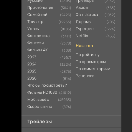
Русские
Триллеры
(2893)
(2152)
Приключения
Ужасы
(3041)
(363)
Семейный
Фантастика
(2426)
(1032)
Триллер
Дорамы
(12253)
(796)
Ужасы
Турецкие
(8185)
(1224)
Фантастика
Netflix
(3411)
(465)
Фэнтези
(2378)
Наш топ
Фильмы 4К
(308)
По рейтингу
2023
(4557)
По просмотрам
2024
(3224)
По комментариям
2025
(2875)
Рецензии
2026
(614)
Что бы посмотреть?
Фильмы HD1080
(41012)
Моб. видео
(45963)
Скоро в кино
(874)
Трейлеры