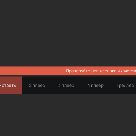
Проверяйте новые серии и качеств
мотреть
2 плеер
3 плеер
4 плеер
Трейлер