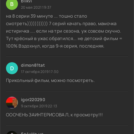
blikvi
B
20 мая 2021 19:37
на 8 серии 39 минуте ... тошно стало
смотреть))))))))))) 7 серий качать право, мамочка
истиричка .... если на три сезона, уж совсем скучно.
Тут крёсный в ужас обратился... не детский фильм =
100% Вздохнул, когда 9-я серия, последняя.
dimon81tat
D
17 октября 2019 17:30
Прикольный фильм, можно посмотреть.
igor220290
9 октября 2019 22:13
ОООЧЕНЬ ЗАИНТЕРИСОВАЛ, к просмотру!!!
6a4uHa.ua