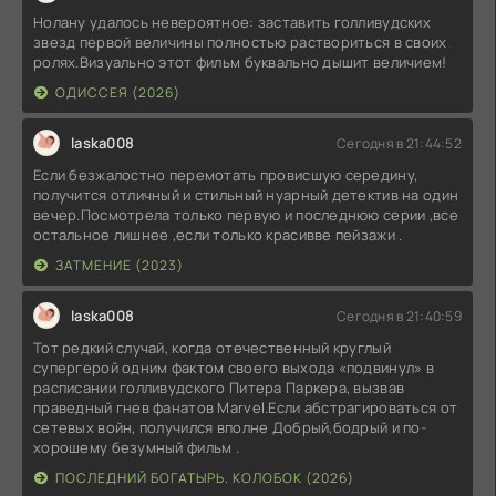
Нолану удалось невероятное: заставить голливудских
звезд первой величины полностью раствориться в своих
ролях.Визуально этот фильм буквально дышит величием!
ОДИССЕЯ (2026)
laska008
Сегодня в 21:44:52
Если безжалостно перемотать провисшую середину,
получится отличный и стильный нуарный детектив на один
вечер.Посмотрела только первую и последнюю серии ,все
остальное лишнее ,если только красивве пейзажи .
ЗАТМЕНИЕ (2023)
laska008
Сегодня в 21:40:59
Тот редкий случай, когда отечественный круглый
супергерой одним фактом своего выхода «подвинул» в
расписании голливудского Питера Паркера, вызвав
праведный гнев фанатов Marvel.Если абстрагироваться от
сетевых войн, получился вполне Добрый,бодрый и по-
хорошему безумный фильм .
ПОСЛЕДНИЙ БОГАТЫРЬ. КОЛОБОК (2026)