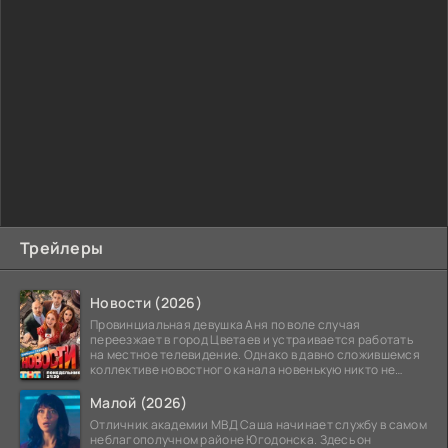
Трейлеры
Новости (2026)
Провинциальная девушка Аня по воле случая
переезжает в город Цветаев и устраивается работать
на местное телевидение. Однако в давно сложившемся
коллективе новостного канала новенькую никто не
ждёт, и
Малой (2026)
Отличник академии МВД Саша начинает службу в самом
неблагополучном районе Югодонска. Здесь он