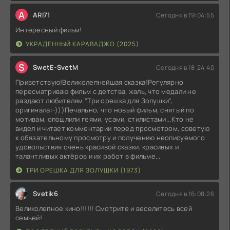
A
ARI71
Сегодня в 19:04:55
Интересный фильм!
УКРАДЕННЫЙ КАРАВАДЖО (2025)
S
SwetE-SvetM
Сегодня в 18:24:40
Приветствую!Великолепнейшая сказка!Регулярно
пересматриваю фильм с детства, жаль, что медали не
раздают любителям "Три орешка для Золушки",
оригинала:-)))Печально, что новый фильм, снятый по
мотивам, опошлили геями, усами, стилистами...Кто не
видел и читает комментарии перед просмотром, советую
к обязательному просмотру и получению неописуемого
удовольствия очень красивой сказки, красивых и
талантливых актёров и их работ в фильме...
ТРИ ОРЕШКА ДЛЯ ЗОЛУШКИ (1973)
Svetik6
Сегодня в 16:08:26
Великолепное кино!!!!!! Смотрите и веселитесь всей
семьей!