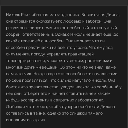
Николь Риз - обычная мать-одиночка. Воспитывая Диона,
она стремится окружать его любовью и заботой. Она
регулярно говорит ему, что он особенный, что он умный,
добрый, ответственный. Однако Николь не знает ещё, до
какой степени её сын особен. Она не знает что он
способен практически на всё что угодно. Что ему под
силу менять погоду, управлять гравитацией,
телепортироваться, управлять светом, растениями и
многими другими вещами. Об этом никто не знал, даже
сам мальчик. Но однажды эти способности начали сами
по себе проявляться, что сильно напугало Николь. Она
боится что правительство, увидев насколько особенный у
неё сын, отберёт его и начнёт ставить на нём какие-
нибудь эксперименты в секретных лабораториях.
Любящая мать хочет, чтобы суперспособности Дилана
оставались в тайне, однако это слишком тяжело
выполнимая задача.