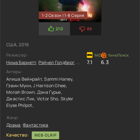
1-2 Сезон | 1-8 Серия
210
89
США, 2019
Режиссер:
7.1
6.3
Нима Барнетт
,
Рэйчел Голдберг
,
Dennis A. Liu
Актеры:
Алиша Вейнрайт,
Sammi Haney,
Гэвин Мунн,
J Harrison Ghee,
Moriah Brown,
Дэна Гурье,
Джастис Лик,
Victor Sho,
Skyler
Elyse Philpot,
Жанр:
Драма
,
Фантастика
Качество:
WEB-DLRIP