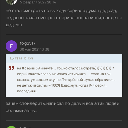
5 февраля 2022 20:14
не стал смотреть по вы ходу сериала думал дед сад,
недавно начал смотреть сериал понравился, вроде не
дед сал
fog2517
F
30 мая 2021 13:38
Цитата: blikvi
на 8 серии 39 минуте ... тошно стало смотреть))))))))))) 7
серий качать право, мамочка истиричка .... если на три
сезона, уж совсем скучно. Тут крёсный в ужас обратился...
не детский фильм = 100% Вздохнул, когда 9-я серия,
последняя.
зачем споилерить,написал по делу и все а так людей
обламываешь...