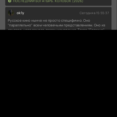
ПОСЛЕДНИЙ БОГАТЫРЬ. КОЛОБОК (2026)
ok1y
Сегодня в 15:55:37
Русское кино нынче не просто специфично. Оно
"параллельно" всем человечьим представлениям. Оно из
другого, неведомого людям измерения. Такое "Госкино"
могло бы быть в Мордоре. Орки на сеансах умирали бы от
счастья.Есть, конечно, недоработки. "Колобок" должен
был бы принять православное крещение и заключить
контракт на ......... .
ПОСЛЕДНИЙ БОГАТЫРЬ. КОЛОБОК (2026)