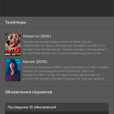
Трейлеры
Новости (2026)
Провинциальная девушка Аня по воле случая
переезжает в город Цветаев и устраивается работать
на местное телевидение. Однако в давно сложившемся
коллективе новостного канала новенькую никто не
ждёт, и
Малой (2026)
Отличник академии МВД Саша начинает службу в самом
неблагополучном районе Югодонска. Здесь он
надеется найти отца, которого никогда не видел и
считал легендой уголовного розыска. Однако вместо
Обновления сериалов
Последние 10 обновлений