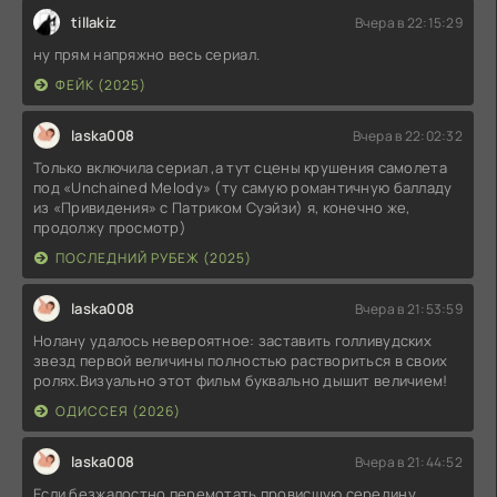
tillakiz
Вчера в 22:15:29
ну прям напряжно весь сериал.
ФЕЙК (2025)
laska008
Вчера в 22:02:32
Только включила сериал ,а тут сцены крушения самолета
под «Unchained Melody» (ту самую романтичную балладу
из «Привидения» с Патриком Суэйзи) я, конечно же,
продолжу просмотр)
ПОСЛЕДНИЙ РУБЕЖ (2025)
laska008
Вчера в 21:53:59
Нолану удалось невероятное: заставить голливудских
звезд первой величины полностью раствориться в своих
ролях.Визуально этот фильм буквально дышит величием!
ОДИССЕЯ (2026)
laska008
Вчера в 21:44:52
Если безжалостно перемотать провисшую середину,