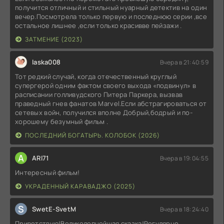
получится отличный и стильный нуарный детектив на один
вечер.Посмотрела только первую и последнюю серии ,все
остальное лишнее ,если только красивве пейзажи .
ЗАТМЕНИЕ (2023)
laska008
Вчера в 21:40:59
Тот редкий случай, когда отечественный круглый
супергерой одним фактом своего выхода «подвинул» в
расписании голливудского Питера Паркера, вызвав
праведный гнев фанатов Marvel.Если абстрагироваться от
сетевых войн, получился вполне Добрый,бодрый и по-
хорошему безумный фильм .
ПОСЛЕДНИЙ БОГАТЫРЬ. КОЛОБОК (2026)
A
ARI71
Вчера в 19:04:55
Интересный фильм!
УКРАДЕННЫЙ КАРАВАДЖО (2025)
S
SwetE-SvetM
Вчера в 18:24:40
Приветствую!Великолепнейшая сказка!Регулярно