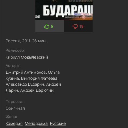
5
15
Россия, 2011, 26 мин.
Режиссер:
Кирилл Модылевский
Актеры:
Дмитрий Антимонов,
Ольга
Кузина,
Виктория Фатеева,
Александр Бударин,
Андрей
Ларин,
Андрей Дерюгин,
Перевод:
Оригинал
Жанр:
Комедия
,
Мелодрама
,
Русские