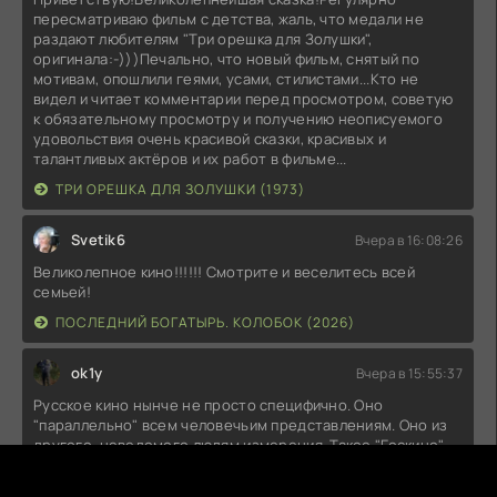
пересматриваю фильм с детства, жаль, что медали не
раздают любителям "Три орешка для Золушки",
оригинала:-)))Печально, что новый фильм, снятый по
мотивам, опошлили геями, усами, стилистами...Кто не
видел и читает комментарии перед просмотром, советую
к обязательному просмотру и получению неописуемого
удовольствия очень красивой сказки, красивых и
талантливых актёров и их работ в фильме...
ТРИ ОРЕШКА ДЛЯ ЗОЛУШКИ (1973)
Svetik6
Вчера в 16:08:26
Великолепное кино!!!!!! Смотрите и веселитесь всей
семьей!
ПОСЛЕДНИЙ БОГАТЫРЬ. КОЛОБОК (2026)
ok1y
Вчера в 15:55:37
Русское кино нынче не просто специфично. Оно
"параллельно" всем человечьим представлениям. Оно из
другого, неведомого людям измерения. Такое "Госкино"
могло бы быть в Мордоре. Орки на сеансах умирали бы от
счастья.Есть, конечно, недоработки. "Колобок" должен