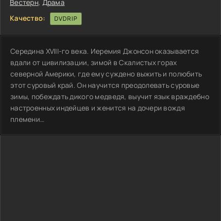
Вестерн
,
Драма
Качество:
DVDRIP
Середина XVIII-гo века. Иеремия Джонсон оказывается
вдали от цивилизации, зимой в Скалистых горах
северной Америки, где ему суждено выжить и полюбить
этот суровый край. Он научится преодолевать суровые
зимы, побеждать дикого медведя, выучит язык враждебно
настроенных индейцев и женится на дочери вождя
племени…