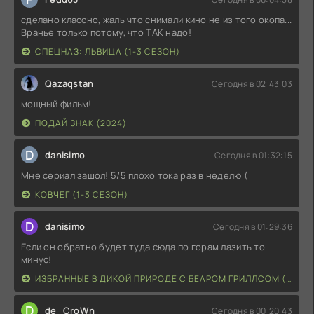
сделано классно, жаль что снимали кино не из того окопа...
Вранье только потому, что ТАК надо!
СПЕЦНАЗ: ЛЬВИЦА (1-3 СЕЗОН)
Qazaqstan
Сегодня в 02:43:03
мощный фильм!
ПОДАЙ ЗНАК (2024)
D
danisimo
Сегодня в 01:32:15
Мне сериал зашол! 5/5 плохо тока раз в неделю (
КОВЧЕГ (1-3 СЕЗОН)
D
danisimo
Сегодня в 01:29:36
Если он обратно будет туда сюда по горам лазить то
минус!
ИЗБРАННЫЕ В ДИКОЙ ПРИРОДЕ С БЕАРОМ ГРИЛЛСОМ (2026)
D
de_CroWn
Сегодня в 00:20:43