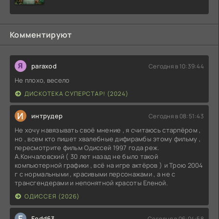
Комментируют
paraxod
Сегодня в 10:39:44
Не плохо, весело
ДИСКОТЕКА СУПЕРСТАР! (2024)
И
интрудер
Сегодня в 08:51:43
Не хочу навязывать своё мнение , я считаюсь старпёром ,
но , всем кто пишет хвалебные дифирамбы этому фильму ,
пересмотрите фильм Одиссей 1997 года реж.
А.Кончаловский ( 30 лет назад не было такой
компьютерной графики , всё на игре актёров ) и Трою 2004
г с нормальными , красивыми персонажами , а не с
трансгендерами и непонятной красоты Еленой.
ОДИССЕЯ (2026)
F
Fedd63
Сегодня в 06:04:58