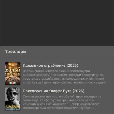
Трейлеры
Идеальное ограбление (2026)
Восемь знаменитостей оказываются внутри
высокотехнологичного дома, который становится не
просто местом действия, а полноценным участником
игры. Каждый день герои совместно выполняют задания
и
Приключения Клиффа Бута (2026)
Спустя восемь лет после событий, произошедших в
Голливуде, Клифф Бут возвращается в заметно
изменившийся Лос-Анджелес. Теперь он работает
монтажником и остаётся в тени голливудской
студийной системы,