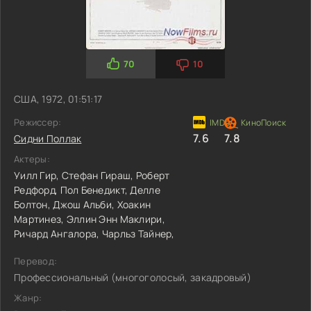
70
10
США, 1972, 01:51:17
Режиссер:
7.6
7.8
Сидни Поллак
Актеры:
Уилл Гир,
Стефан Гираш,
Роберт
Редфорд,
Пол Бенедикт,
Делле
Болтон,
Джош Альби,
Хоакин
Мартинез,
Эллин Энн Маклири,
Ричард Ангалора,
Чарльз Тайнер,
Перевод:
Профессиональный (многоголосый, закадровый)
Жанр: