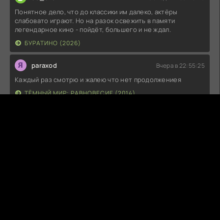
Понятное дело, что до классики им далеко, актёры
слабовато играют. Но на разок освежить в памяти
легендарное кино - пойдёт, большего и не ждал.
БУРАТИНО (2026)
paraxod
Вчера в 22:55:25
Каждый раз смотрю и жалею что нет продолжениея
ТЁМНЫЙ МИР: РАВНОВЕСИЕ (2014)
s1pers_one
Вчера в 22:47:32
Потрясающий фильм 8 ИЗ 10
ВЕЛИКИЙ УРАВНИТЕЛЬ 2 (2018)