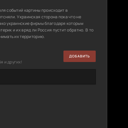
оля событий картины происходит в
тсняли. Украинская сторона пока что не
нако украинские фирмы благодаря которым
ерик и их вряд ли Россия пустит обратно. В то
нимать их территорию.
ДОБАВИТЬ
я и других!