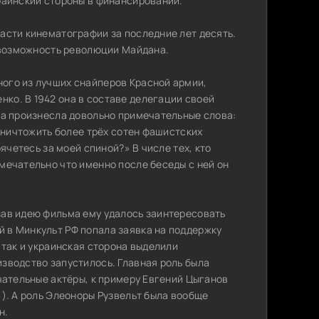
раинский стороны в финансировании.
асти кинематографии за последние лет десять.
а возможность революции Майдана.
ого из лучших снайперов Красной армии,
ко. В 1942 она в составе делегации своей
на произнесла довольно примечательные слова:
 уничтожить более трёх сотен фашистских
ячетесь за моей спиной?» В числе тех, кто
мечательно что именно после беседы с ней он
зав идею фильма ему удалось заинтересовать
 в Минкульт РФ попала заявка на поддержку
 так и украинская сторона выделили
зводство запустилось. Главная роль была
чательные актёры, к примеру Евгений Цыганов
). А роль Элеоноры Рузвельт была вообще
н.