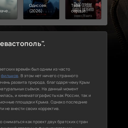
Одиссея
Твое
Моана
лачения
(2026)
сердце
(2026)
)
будет
разбито
(2026)
евастополь".
ветских времён был одним из часто
к
фильмов
. В этом нет ничего странного
очень развита природа, благодаря чему Крым
 натуральных съёмок. На данный момент
илась, и кинематографисты как России, так и
ёмочные площадки Крыма. Однако последние
и не внести своих корректив.
ю сниматься как проект двух братских стран