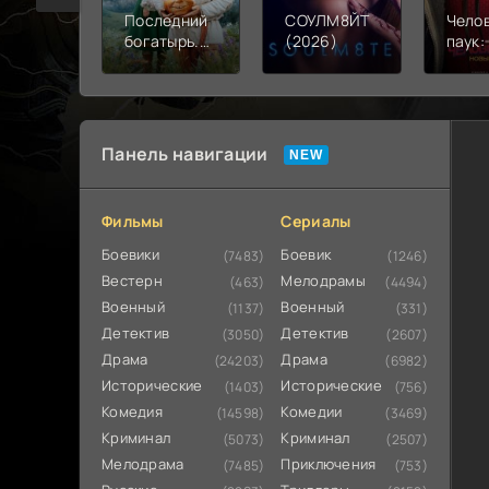
Последний
СОУЛМ8ЙТ
Чело
богатырь.
(2026)
паук:
Колобок
день 
(2026)
Панель навигации
Фильмы
Сериалы
Боевики
Боевик
(7483)
(1246)
Вестерн
Мелодрамы
(463)
(4494)
Военный
Военный
(1137)
(331)
Детектив
Детектив
(3050)
(2607)
Драма
Драма
(24203)
(6982)
Исторические
Исторические
(1403)
(756)
Комедия
Комедии
(14598)
(3469)
Криминал
Криминал
(5073)
(2507)
Мелодрама
Приключения
(7485)
(753)