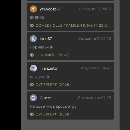
Y
yf6vcdfb 7
Сегодня в 17:20:16
556565
COMEDY CLUB / КАМЕДИ КЛАБ (1-22 СЕЗОН)
K
kolo67
Сегодня в 17:04:42
Нормальний
СОУЛМ8ЙТ (2026)
Tranzistor
Сегодня в 16:54:41
для детей
СУПЕРГЕРЛ (2026)
G
Guest
Сегодня в 14:04:43
Не советую к просмотру
СУПЕРГЕРЛ (2026)