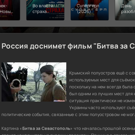
век-
Во власти
Супергерл
День
 Новый
страха
(2026)
разоб
(2026)
(2026)
(2026
Россия доснимет фильм "Битва за С
Крымский полуостров ещё с со
используемых мест для съёмо
поскольку на нем всегда была 
был одним из лучших мест для
ситуация практически не измен
Украины часто используют съ
политические события, связанные с этим полуостровом не могл
Картина «
Битва за Севастополь
» что началась прошлой осень