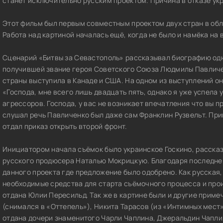
станет исключительно русским проектом. Причина в отказе ук
Этот фильм был первым совместным проектом двух стран в обл
Работа над картиной началась ещё, когда не было и намёка н
Сценарий «Битвы за Севастополь» рассказывал биографию одн
получившей звание героя Советского Союза Людмилы Павличен
страны выступила в Канаде и США. На одном из выступлений о
«Господа, мне всего лишь двадцать пять, однако я уже успела
агрессоров. Господа, у вас не возникает впечатления что вы пр
слушал речь Павличенко был даже сам Франклин Рузвельт. При
отдал приказ открыть второй фронт.
Инициатором начала съёмок было украинское Госкино, расска
русского продюсера Наталью Мокрицкую. Благодаря последней
данного проекта где предложение было одобрено. Как русская,
необходимые средства для старта съёмочного процесса и прои
отдана Юлии Пересильд. Так же в картине были и другие приме
(снимался в «Оттепель»), Никита Тарасов (из «Интимных мест»
отдана дочери знаменитого Чарли Чаплина, Джеральдин Чапли