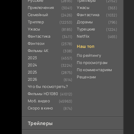
Русские
Триллеры
(2893)
(2152)
Приключения
Ужасы
(3041)
(363)
Семейный
Фантастика
(2426)
(1032)
Триллер
Дорамы
(12253)
(796)
Ужасы
Турецкие
(8185)
(1224)
Фантастика
Netflix
(3411)
(465)
Фэнтези
(2378)
Наш топ
Фильмы 4К
(308)
По рейтингу
2023
(4557)
По просмотрам
2024
(3224)
По комментариям
2025
(2875)
Рецензии
2026
(614)
Что бы посмотреть?
Фильмы HD1080
(41012)
Моб. видео
(45963)
Скоро в кино
(874)
Трейлеры