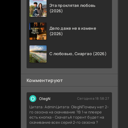
Эта проклятая любовь
(2026)
Дело даже не в измене
(2026)
С любовью, Сиаргао (2026)
Комментируют
O
OlegN
Сегодня в 18:58:27
Цитата: AdminЦитата: OlegNПочему нет 2-
го сезона на скачивание ?В 1-м плеере
есть кнопка - СкачатьА торент будет на
скачивание всех серий 2-го сезона ?