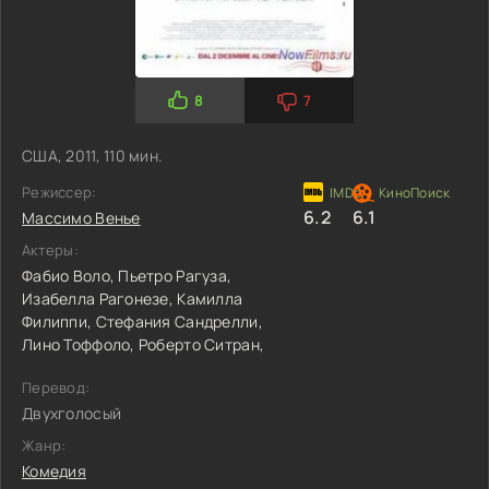
8
7
США, 2011, 110 мин.
Режиссер:
6.2
6.1
Массимо Венье
Актеры:
Фабио Воло,
Пьетро Рагуза,
Изабелла Рагонезе,
Камилла
Филиппи,
Стефания Сандрелли,
Лино Тоффоло,
Роберто Ситран,
Перевод:
Двухголосый
Жанр:
Комедия