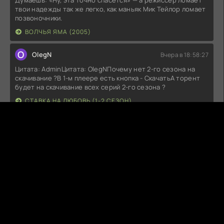
Думаешь: «Ну, эта точно спасется» — а режиссер ломает
твои надежды так же легко, как маньяк Мик Тейлор ломает
позвоночники.
ВОЛЧЬЯ ЯМА (2005)
O
OlegN
Вчера в 18:58:27
Цитата: AdminЦитата: OlegNПочему нет 2-го сезона на
скачивание ?В 1-м плеере есть кнопка - СкачатьА торент
будет на скачивание всех серий 2-го сезона ?
СТАВКА НА ЛЮБОВЬ (1-2 СЕЗОН)
Fitil6
Вчера в 18:19:11
Не работает (((Добавьте проигрователь пожалуйста
МОРОЖЕНЩИК (2026)