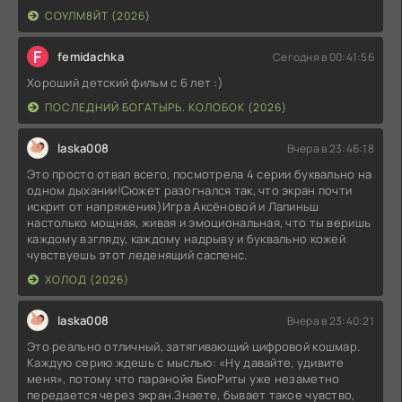
СОУЛМ8ЙТ (2026)
F
femidachka
Сегодня в 00:41:56
Хороший детский фильм с 6 лет :)
ПОСЛЕДНИЙ БОГАТЫРЬ. КОЛОБОК (2026)
laska008
Вчера в 23:46:18
Это просто отвал всего, посмотрела 4 серии буквально на
одном дыхании!Сюжет разогнался так, что экран почти
искрит от напряжения)Игра Аксёновой и Лапиньш
настолько мощная, живая и эмоциональная, что ты веришь
каждому взгляду, каждому надрыву и буквально кожей
чувствуешь этот леденящий саспенс.
ХОЛОД (2026)
laska008
Вчера в 23:40:21
Это реально отличный, затягивающий цифровой кошмар.
Каждую серию ждешь с мыслью: «Ну давайте, удивите
меня», потому что паранойя БиоРиты уже незаметно
передается через экран.Знаете, бывает такое чувство,