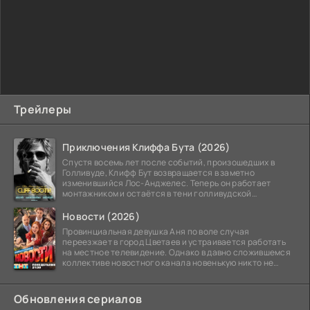
Трейлеры
Приключения Клиффа Бута (2026)
Спустя восемь лет после событий, произошедших в
Голливуде, Клифф Бут возвращается в заметно
изменившийся Лос-Анджелес. Теперь он работает
монтажником и остаётся в тени голливудской
студийной системы,
Новости (2026)
Провинциальная девушка Аня по воле случая
переезжает в город Цветаев и устраивается работать
на местное телевидение. Однако в давно сложившемся
коллективе новостного канала новенькую никто не
ждёт, и
Обновления сериалов