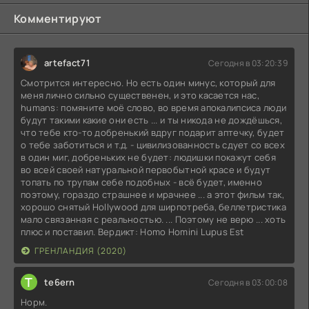
Комментируют
artefact71
Сегодня в 03:20:39
Смотрится интересно. Но есть один минус, который для
меня лично сильно существенен, и это касается нас,
humans: помяните моё слово, во время апокалипсиса люди
будут такими какие они есть ... и ты никода не дождёшься,
что тебе кто-то добренький вдруг подарит аптечку, будет
о тебе заботиться и т.д. - цивилизованность сдует со всех
в один миг, добреньких не будет: людишки покажут себя
во всей своей натуральной первобытной красе и будут
топать по трупам себе подобных - всё будет, именно
поэтому, гораздо страшнее и мрачнее ... а этот фильм так,
хорошо снятый Hollywood для ширпотреба, беллетристика
мало связанная с реальностью. ... Поэтому не верю ... хоть
плюс и поставил. Вердикт: Homo Homini Lupus Est
ГРЕНЛАНДИЯ (2020)
T
te6ern
Сегодня в 03:00:08
Норм.