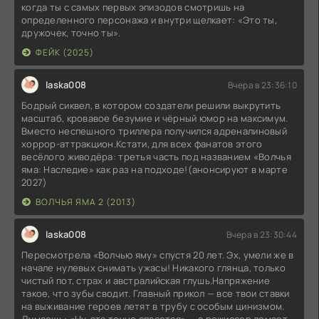
когда ты с самых первых эпизодов смотришь на
определенного персонажа и внутри щелкает: «Это ты,
дружочек, точно ты».
ФЕЙК (2025)
laska008
Вчера в 23:36:10
Бодрый сиквел, в котором создатели решили выкрутить
масштаб, кровавое безумие и чёрный юмор на максимум.
Вместо неспешного триллера получился адреналиновый
хоррор-аттракцион.Кстати, для всех фанатов этого
весёлого живодёра: третья часть под названием «Волчья
яма: Наследие» как раз на подходе!(анонсируют в марте
2027)
ВОЛЧЬЯ ЯМА 2 (2013)
laska008
Вчера в 23:30:44
Пересмотрела «Волчью яму» спустя 20 лет. Эх, умели же в
начале нулевых снимать ужасы! Никакого глянца, только
чистый пот, страх и австралийская глушь.Напряжение
такое, что зубы сводит. Главный прикол — все твои ставки
на выживание героев летят в трубу с особым цинизмом.