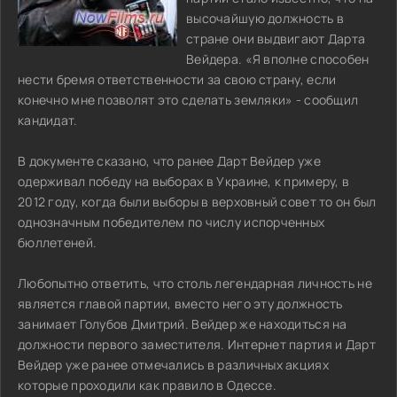
высочайшую должность в
стране они выдвигают Дарта
Вейдера. «Я вполне способен
нести бремя ответственности за свою страну, если
конечно мне позволят это сделать земляки» - сообщил
кандидат.
В документе сказано, что ранее Дарт Вейдер уже
одерживал победу на выборах в Украине, к примеру, в
2012 году, когда были выборы в верховный совет то он был
однозначным победителем по числу испорченных
бюллетеней.
Любопытно ответить, что столь легендарная личность не
является главой партии, вместо него эту должность
занимает Голубов Дмитрий. Вейдер же находиться на
должности первого заместителя. Интернет партия и Дарт
Вейдер уже ранее отмечались в различных акциях
которые проходили как правило в Одессе.