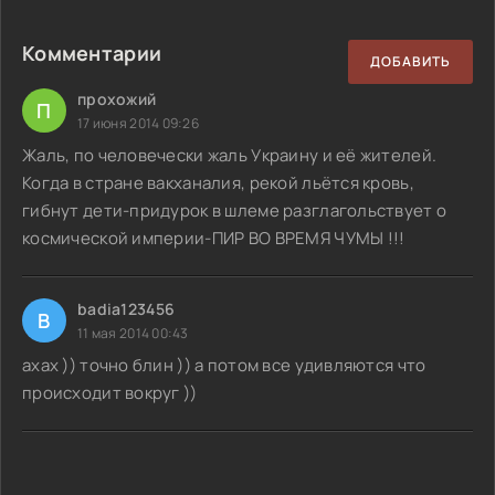
Комментарии
ДОБАВИТЬ
прохожий
П
17 июня 2014 09:26
Жаль, по человечески жаль Украину и её жителей.
Когда в стране вакханалия, рекой льётся кровь,
гибнут дети-придурок в шлеме разглагольствует о
космической империи-ПИР ВО ВРЕМЯ ЧУМЫ !!!
badia123456
B
11 мая 2014 00:43
ахах )) точно блин )) а потом все удивляются что
происходит вокруг ))