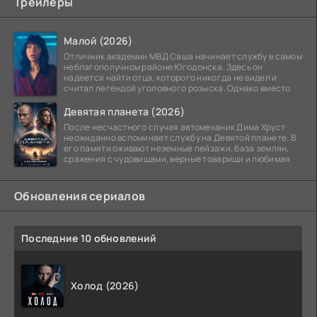
Трейлеры
Малой (2026)
Отличник академии МВД Саша начинает службу в самом
неблагополучном районе Югодонска. Здесь он
надеется найти отца, которого никогда не видел и
считал легендой уголовного розыска. Однако вместо
Девятая планета (2026)
После несчастного случая автомеханик Дима Хруст
неожиданно вспоминает службу на Девятой планете. В
его памяти оживают неземные пейзажи, база землян,
сражения с чудовищами, верные товарищи и любимая
Обновления сериалов
Последние 10 обновлений
Холод (2026)