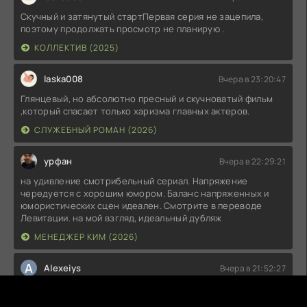
Скучный и затянутый стартПервая серия не зацепила,
поэтому продолжать просмотр не планирую .
КОЛЛЕКТИВ (2025)
laska008
Вчера в 23:20:47
Глянцевый, но абсолютно пресный и скучноватый фильм
,который спасает только харизма главных актеров.
СЛУЖЕБНЫЙ РОМАН (2026)
урфан
Вчера в 22:29:21
на удивление смотрибельный сериал. Напряжение
чередуется с хорошим юмором. Баланс напряженных и
юмористических сцен идеален. Смотрите в переводе
Левитации. на мой взгляд, идеальный дубляж
МЕНЕДЖЕР КИМ (2026)
A
Alexeiys
Вчера в 21:52:27
Отличный трэшачок Создал сие творение точно безумный,
но мне зашло интересные боевки были даже довольно