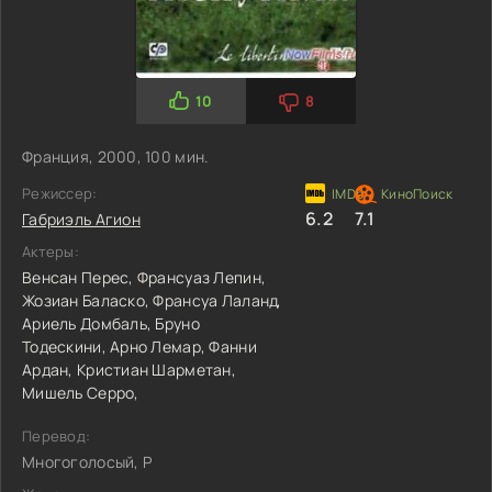
10
8
Франция, 2000, 100 мин.
Режиссер:
6.2
7.1
Габриэль Агион
Актеры:
Венсан Перес,
Франсуаз Лепин,
Жозиан Баласко,
Франсуа Лаланд,
Ариель Домбаль,
Бруно
Тодескини,
Арно Лемар,
Фанни
Ардан,
Кристиан Шарметан,
Мишель Серро,
Перевод:
Многоголосый, P