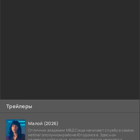
Трейлеры
Малой (2026)
Отличник академии МВД Саша начинает службу в самом
неблагополучном районе Югодонска. Здесь он
надеется найти отца, которого никогда не видел и