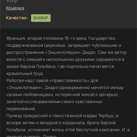
Жанр:
Комедия
Качество:
DVDRIP
Франция, вторая половина 18-го века. Государство,
поддерживаемое Церковью, запрещает публикацию и
распространение «Энциклопедии» Дидро. Сам же автор
вместе с семьей и несколькими друзьями скрывается в
замке барона Гольбаха, где подпольно печатается
крамольный труд.
Работая над главой «Нравственность» для
«Энциклопедии», Дидро одновременно мечется между
своими любовницами, истеричной женой и дочерью,
занятой исследованиями своих чувственных
переживаний.
Приезд прекрасной и таинственной мадам Тербуш, а
вскоре затем и занудного кардинала, брата барона
Гольбаха, усложняет жизнь этой беспутной компании. И, в
первую очередь, Дидро…