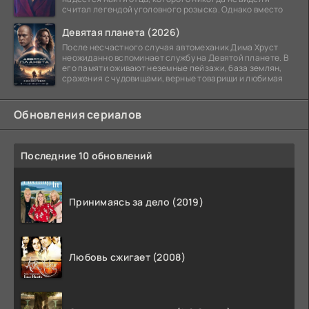
считал легендой уголовного розыска. Однако вместо
Девятая планета (2026)
После несчастного случая автомеханик Дима Хруст
неожиданно вспоминает службу на Девятой планете. В
его памяти оживают неземные пейзажи, база землян,
сражения с чудовищами, верные товарищи и любимая
Обновления сериалов
Последние 10 обновлений
Принимаясь за дело (2019)
Любовь сжигает (2008)