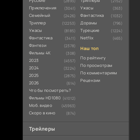
Русские
Триллеры
(2893)
(2152)
Приключения
Ужасы
(3041)
(363)
Семейный
Фантастика
(2426)
(1032)
Триллер
Дорамы
(12253)
(796)
Ужасы
Турецкие
(8185)
(1224)
Фантастика
Netflix
(3411)
(465)
Фэнтези
(2378)
Наш топ
Фильмы 4К
(308)
По рейтингу
2023
(4557)
По просмотрам
2024
(3224)
По комментариям
2025
(2875)
Рецензии
2026
(614)
Что бы посмотреть?
Фильмы HD1080
(41012)
Моб. видео
(45963)
Скоро в кино
(874)
Трейлеры