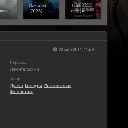
Одиссея
Твое
Моана
лачения
(2026)
сердце
(2026)
)
будет
разбито
(2026)
22 мар 2014, 14:59
Перевод:
Любительский
Жанр:
Драма
,
Комедия
,
Приключение
,
Фантастика