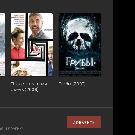
xDVD9 |
Размер: 48.09 GB
Скачать
Размер: 7.62 GB
Скачать
-2008)
Размер: 30.7 GB
Скачать
СВ-Дубль
DRip 400p
Размер: 12.9 GB
Скачать
После прочтения
Грибы (2007)
 эп.)
Размер: 6.42 GB
Скачать
cжечь (2008)
 Гуррен-
Размер: 208 GB
Скачать
ДОБАВИТЬ
: The
Размер: 13.7 GB
Скачать
я и других!
MV] BDRip