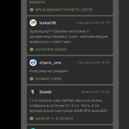
72
радость.
ВРАЖДЕБНАЯ ПЛАНЕТА (2019)
Te
Ла
laska008
Сегодня в 00:25:39
Зрелищно!!! Обилие жестоких и
Te
динамичных боевых сцен, напоминающих
Ла
видеоигру с квестами.
КОЛОНИЯ (2026)
[i
(2
s1pers_one
Сегодня в 00:16:09
Ge
Классика не умирает
La
МУМИЯ (1999)
Te
SlaVaD
Вчера в 23:43:23
Ла
1 и 2 сезоны уже сейчас кажутся очень
слабыми в отличии от 3-го. Хотя, в те
времена все смотрели МАЖОРА взахлёб!
МАЖОР (1-5 СЕЗОН)