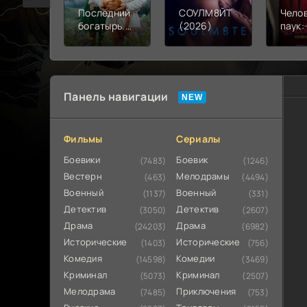
Последний
СОУЛМ8ЙТ
Чело
богатырь.
(2026)
паук:
Колобок
день 
(2026)
Панель навигации
Фильмы
Сериалы
Боевики
Боевик
(7483)
(1246)
Вестерн
Мелодрамы
(463)
(4494)
Военный
Военный
(1137)
(331)
Детектив
Детектив
(3050)
(2607)
Драма
Драма
(24203)
(6982)
Исторические
Исторические
(1403)
(756)
Комедия
Комедии
(14598)
(3469)
Криминал
Криминал
(5073)
(2507)
Мелодрама
Приключения
(7485)
(753)