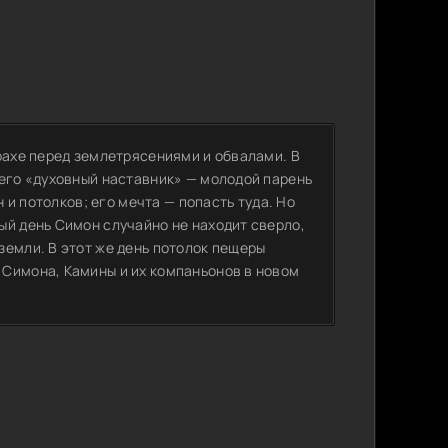
рахе перед землетрясениями и обвалами. В
 его «духовный наставник» — молодой парень
н и потолков; его мечта — попасть туда. Но
ый день Симон случайно не находит сверло,
земли. В этот же день потолок пещеры
 Симона, Камины и их компаньонов в новом