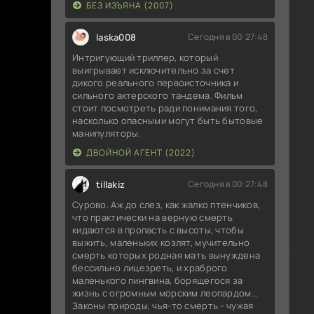
БЕЗ ИЗЪЯНА (2007)
Гу
Ли
laska008
Сегодня в 00:27:48
Интригующий триллер, который
Гу
выигрывает исключительно за счет
дикого реального первоисточника и
Гу
сильного актерского тандема. Фильм
BD
стоит посмотреть ради понимания того,
насколько опасными могут быть бытовые
[h
манипуляторы.
Te
ДВОЙНОЙ АГЕНТ (2022)
ra
tillakiz
Сегодня в 00:27:48
Гу
Сурово. Аж до слез, как жалко птенчиков,
[4
что практически на верную смерть
кидаются в пропасть с высоты, чтобы
Te
выжить, маленьких козлят, мучительно
смерть которых родная мать вынуждена
Ла
бессильно лицезреть, и храброго
маленького пингвина, борящегося за
Ge
жизнь с огромным морским леопардом...
Li
Законы природы, чья-то смерть - чужая