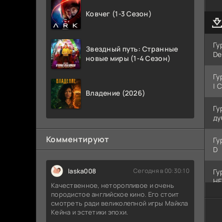
Ковчег (1-3 Сезон)
Гу
Звездный путь: Странные
De
новые миры (1-4 Сезон)
Гу
| 
Владение (2026)
Гу
ду
Комментируют
Гу
D
laska008
Сегодня в 00:30:10
Гу
HE
Качественное, неторопливое и очень
породистое английское кино. Его стоит
Гу
смотреть ради великолепной игры Майкла
Кейна и эстетики эпохи.
| 