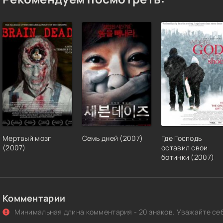
ррен-Лаганн / Tengen Toppa Gurren-Lagann [01-27 из 27] (2007) 7
цензия
ррен-Лаганн / Tengen Toppa Gurren Lagann (2007) DVDRip | D
ррен-Лаганн / Tengen Toppa Gurren Lagann / Gurren Lagann (2007
Rip [AV1/2160p] [4K, SDR, 10-bit] (серии 1-27 из 27) Reanimedia, 
andmade Upscale AI]
ngen Toppa Gurren-Lagann | Гуррен-Лаганн [2007-2008, TV, 27] B
w+rus
Мертвый мозг
Семь дней (2007)
Где Господь
ррен-Лаганн / Tengen Toppa Gurren-Lagann (2007) BDRip (27 из 27
(2007)
оставил свои
80p] iPad/iPhone
ботинки (2007)
ngen toppa gurren lagann / Heavenly Breakthrough Gurren Lagann /
ганн [2007-2008, TV, 27 из 27] BD 1080p Raw+Rus
Комментарии
kijouban Tengen Toppa Gurren Lagann: Lagann-hen | Gurren Lagann
Минимальная длина комментария - 20 знаков. Уважайте себ
ghts in the Sky Are Stars | Гуррен-Лаганн (Фильм второй) [2009, 