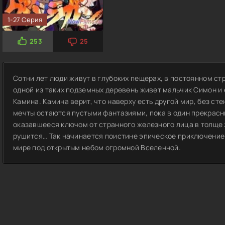
1-27 Серия
253
25
Сотни лет люди живут в глубоких пещерах, в постоянном ст
одной из таких подземных деревень живет мальчик Симон и
Камина. Камина верит, что наверху есть другой мир, без сте
мечты остаются пустыми фантазиями, пока в один прекрасн
оказавшееся ключом от странного железного лица в толще 
рушится… Так начинается поистине эпическое приключение
мире под открытым небом огромной Вселенной.