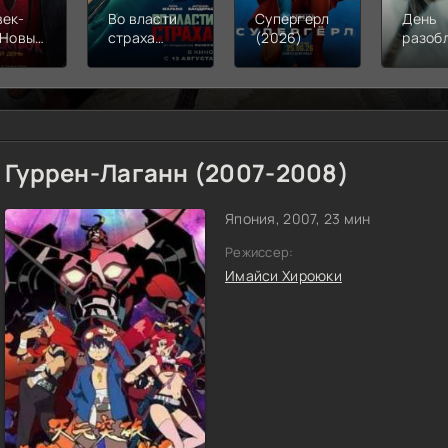
век-
Во власти
Супергерл
День
 Новый
страха
(2026)
разоб
(2026)
(2026)
(2026
Гуррен-Лаганн (2007-2008)
Япония, 2007, 23 мин
Режиссер:
Имайси Хироюки