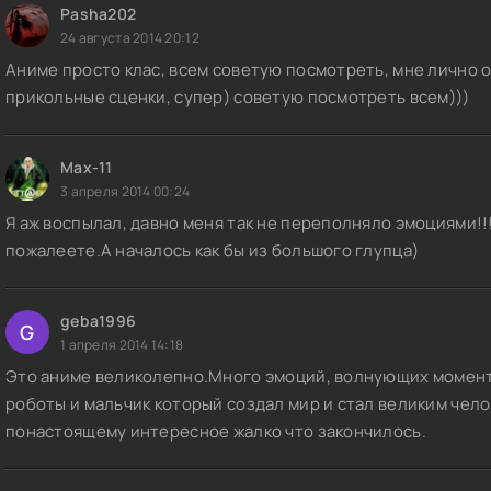
0p Hi10P raw
Pasha202
24 августа 2014 20:12
ngen Toppa Gurren Lagann / Heavenly Breakthrough Gurren Lagann 
Аниме просто клас, всем советую посмотреть, мне лично о
ганн [2007, TV, 27] BDRip 1080p raw
прикольные сценки, супер) советую посмотреть всем)))
ngen Toppa Gurren Lagann / Heavenly Breakthrough Gurren Lagann 
ганн [2007, TV, 27] BDRip 720p Hi10p raw + rus
Max-11
Phone, iPod Touch] [Anime] Гуррен-Лаганн / Tengen Toppa Gurren 
3 апреля 2014 00:24
007) [TV, 27 в 1] Rus/Jap|Sub - DVDRip
Я аж воспылал, давно меня так не переполняло эмоциями!!!
пожалеете.А началось как бы из большого глупца)
kijouban Tengen Toppa Gurren Lagann: Guren-hen / Tengen Toppa 
gann: Guren-hen / Гуррен-Лаганн (фильм первый) [2008] DVDrip r
geba1996
G
ngen Toppa Gurren Lagann / Maiking Break-Through Gurren-Lagan /
1 апреля 2014 14:18
ганн: На прорыв! [2007, 27эп] DVDrip Raw
Это аниме великолепно.Много эмоций, волнующих моменто
роботы и мальчик который создал мир и стал великим чел
понастоящему интересное жалко что закончилось.