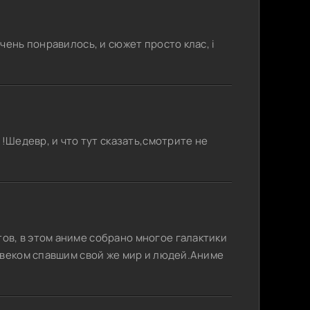
/ Гуррен-
Размер: 92.2 GB
Скачать
чень понравилось, и сюжет просто клас, і
/ Гуррен-
Размер: 30 GB
Скачать
Lagann
Размер: 3.95 GB
Скачать
!Шедевр, и что тут сказать,смотрите не
Gurren-
Размер: 835 MB
Скачать
aw rus
 Гуррен-
Размер: 7.68 GB
Скачать
в, в этом аниме собрано многое галактики
овеком спавшим свой же мир и людей.Аниме