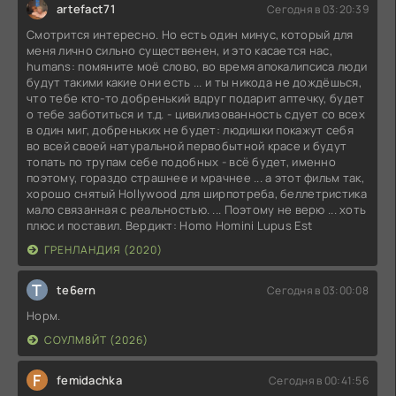
artefact71
Сегодня в 03:20:39
Смотрится интересно. Но есть один минус, который для
меня лично сильно существенен, и это касается нас,
humans: помяните моё слово, во время апокалипсиса люди
будут такими какие они есть ... и ты никода не дождёшься,
что тебе кто-то добренький вдруг подарит аптечку, будет
о тебе заботиться и т.д. - цивилизованность сдует со всех
в один миг, добреньких не будет: людишки покажут себя
во всей своей натуральной первобытной красе и будут
топать по трупам себе подобных - всё будет, именно
поэтому, гораздо страшнее и мрачнее ... а этот фильм так,
хорошо снятый Hollywood для ширпотреба, беллетристика
мало связанная с реальностью. ... Поэтому не верю ... хоть
плюс и поставил. Вердикт: Homo Homini Lupus Est
ГРЕНЛАНДИЯ (2020)
T
te6ern
Сегодня в 03:00:08
Норм.
СОУЛМ8ЙТ (2026)
F
femidachka
Сегодня в 00:41:56