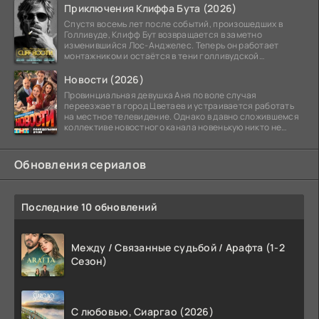
Приключения Клиффа Бута (2026)
Спустя восемь лет после событий, произошедших в
Голливуде, Клифф Бут возвращается в заметно
изменившийся Лос-Анджелес. Теперь он работает
монтажником и остаётся в тени голливудской
студийной системы,
Новости (2026)
Провинциальная девушка Аня по воле случая
переезжает в город Цветаев и устраивается работать
на местное телевидение. Однако в давно сложившемся
коллективе новостного канала новенькую никто не
ждёт, и
Обновления сериалов
Последние 10 обновлений
Между / Связанные судьбой / Арафта (1-2
Сезон)
С любовью, Сиаргао (2026)