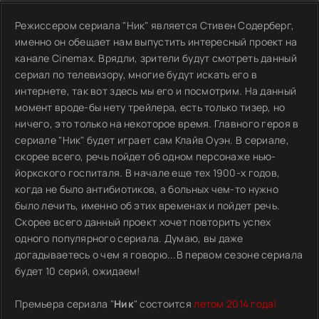
Режиссером сериала "Ник" является Стивен Содерберг,
именно он обещает нам выпустить интересный проект на
канале Cinemax. Врядли, зрители будут смотреть данный
сериал по телевизору, многие будут искать его в
интернете, так вот здесь мы его и посмотрим. На данный
момент вроде-бы нету трейлера, есть только тизер, но
ничего, это только на некоторое время. Главного героя в
сериале "Ник" будет играет сам Клайв Оуэн. В сериале,
скорее всего, речь пойдет об одном персонаже нью-
йоркского госпиталя. В начале еще тех 1900-х годов,
когда не было антибиотиков, а больных чем-то нужно
было лечить, именно об этих временах и пойдет речь.
Скорее всего данный проект хочет повторить успех
одного популярного сериала. Думаю, вы даже
догадываетесь о чем я говорю...В первом сезоне сериала
будет 10 серий, ожидаем!
Премьера сериала "
Ник
" состоится
летом 2014 года!