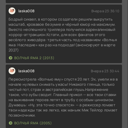
laska008
Вчера в 23:36:10
Бодрый сиквел, в котором создатели решили выкрутить
масштаб, кровавое безумие и чёрный юмор на максимум.
Вместо неспешного триллера получился адреналиновый
хоррор-аттракцион.Кстати, для всех фанатов этого
весёлого живодёра: третья часть под названием «Волчья
яма: Наследие» как раз на подходе!(анонсируют в марте
2027)
ВОЛЧЬЯ ЯМА 2 (2013)
laska008
Вчера в 23:30:44
Пересмотрела «Волчью яму» спустя 20 лет. Эх, умели же в
начале нулевых снимать ужасы! Никакого глянца, только
чистый пот, страх и австралийская глушь.Напряжение
такое, что зубы сводит. Главный прикол — все твои ставки
на выживание героев летят в трубу с особым цинизмом.
Думаешь: «Ну, эта точно спасется» — а режиссер ломает
твои надежды так же легко, как маньяк Мик Тейлор ломает
позвоночники.
ВОЛЧЬЯ ЯМА (2005)