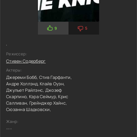
9
5
,
Режиссер:
Стивен Содерберг
Актеры:
Джереми Бобб,
Стив Гарфанти,
Андре Холлэнд,
Клайв Оуэн,
Джульет Райлэнс,
Джозеф
Скарпино,
Кэра Сеймур,
Крис
Салливан,
Грейнджер Хайнс,
Сюзанна Шадковски,
Жанр:
---