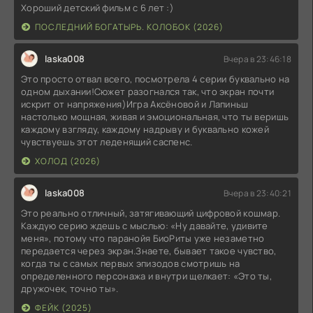
Хороший детский фильм с 6 лет :)
ПОСЛЕДНИЙ БОГАТЫРЬ. КОЛОБОК (2026)
laska008
Вчера в 23:46:18
Это просто отвал всего, посмотрела 4 серии буквально на
одном дыхании!Сюжет разогнался так, что экран почти
искрит от напряжения)Игра Аксёновой и Лапиньш
настолько мощная, живая и эмоциональная, что ты веришь
каждому взгляду, каждому надрыву и буквально кожей
чувствуешь этот леденящий саспенс.
ХОЛОД (2026)
laska008
Вчера в 23:40:21
Это реально отличный, затягивающий цифровой кошмар.
Каждую серию ждешь с мыслью: «Ну давайте, удивите
меня», потому что паранойя БиоРиты уже незаметно
передается через экран.Знаете, бывает такое чувство,
когда ты с самых первых эпизодов смотришь на
определенного персонажа и внутри щелкает: «Это ты,
дружочек, точно ты».
ФЕЙК (2025)