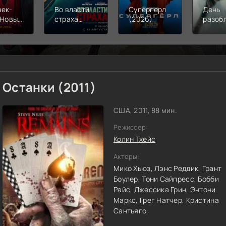
век-
Во власти
Супергерл
День
 Новый
страха
(2026)
разоб
(2026)
(2026)
(2026
Останки (2011)
США, 2011, 88 мин.
Режиссер:
Колин Тхейс
Актеры:
Мико Хьюз,
Лэнс Реддик,
Грант
Боулер,
Тони Сайпресс,
Бобби
Райс,
Джессика Грин,
Энтони
Маркс,
Грег Натчер,
Кристина
Сантьяго,