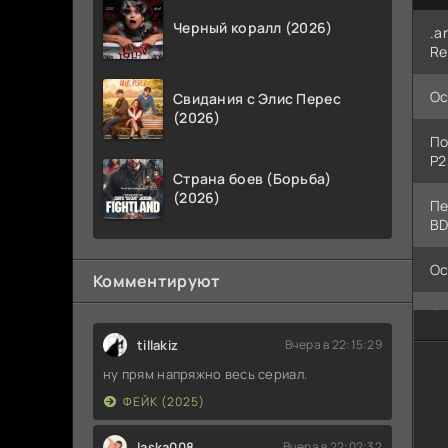
Черный коралл (2026)
.a
Re
Ос
Свидания с Элис Перес
(2026)
По
P2
Страна боев (Борьба)
(2026)
Пе
BD
Ос
Комментируют
Ос
tillakiz
Вчера в 22:15:29
Дж
ну прям напряжно весь сериал.
ФЕЙК (2025)
Ос
laska008
Вчера в 22:02:32