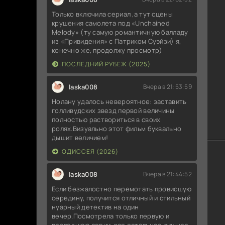
Вы
KO
Только включила сериал ,а тут сцены
крушения самолета под «Unchained
Melody» (ту самую романтичную балладу
Ос
из «Привидения» с Патриком Суэйзи) я,
конечно же, продолжу просмотр)
Ос
ПОСЛЕДНИЙ РУБЕЖ (2025)
По
laska008
Вчера в 21:53:59
Пе
Нолану удалось невероятное: заставить
ВD
голливудских звезд первой величины
полностью раствориться в своих
ролях.Визуально этот фильм буквально
Лю
дышит величием!
ОДИССЕЯ (2026)
Ос
laska008
Вчера в 21:44:52
На
Если безжалостно перемотать провисшую
середину, получится отличный и стильный
Ос
нуарный детектив на один
вечер.Посмотрела только первую и
Ос
последнюю серии ,все остальное лишнее