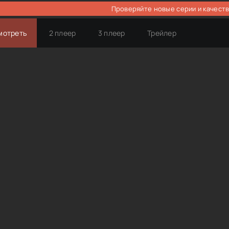
Проверяйте новые серии и качеств
мотреть
2 плеер
3 плеер
Трейлер