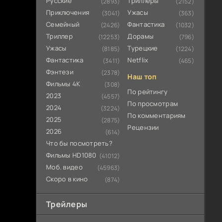
Русские
Триллеры
(2893)
(2152)
Приключения
Ужасы
(3041)
(363)
Семейный
Фантастика
(2426)
(1032)
Триллер
Дорамы
(12253)
(796)
Ужасы
Турецкие
(8185)
(1224)
Фантастика
Netflix
(3411)
(465)
Фэнтези
(2378)
Наш топ
Фильмы 4К
(308)
По рейтингу
2023
(4557)
По просмотрам
2024
(3224)
По комментариям
2025
(2875)
Рецензии
2026
(614)
Что бы посмотреть?
Фильмы HD1080
(41012)
Моб. видео
(45963)
Скоро в кино
(874)
Трейлеры