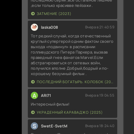
,если только красивве пейзажи .
По
ЗАТМЕНИЕ (2023)
На
laska008
Вчера в 21:40:59
Тот редкий случай, когда отечественный
.a
круглый супергерой одним фактом своего
[F
выхода «подвинул» в расписании
голливудского Питера Паркера, вызвав
праведный гнев фанатов Marvel.Если
Ос
абстрагироваться от сетевых войн,
получился вполне Добрый,бодрый и по-
Сь
хорошему безумный фильм .
ПОСЛЕДНИЙ БОГАТЫРЬ. КОЛОБОК (2026)
Ст
A
ARI71
Вчера в 19:04:55
Ос
Интересный фильм!
HD
УКРАДЕННЫЙ КАРАВАДЖО (2025)
Вл
S
SwetE-SvetM
Вчера в 18:24:40
Пе