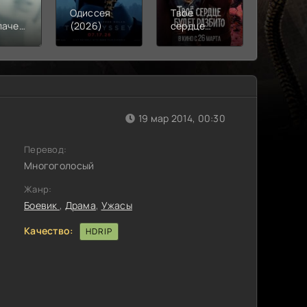
Одиссея
Твое
Моана
лачения
(2026)
сердце
(2026)
)
будет
разбито
(2026)
19 мар 2014, 00:30
Перевод:
Многоголосый
Жанр:
Боевик
,
Драма
,
Ужасы
Качество:
HDRIP