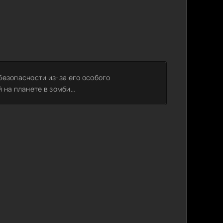
 безопасности из-за его особого
 на планете в зомби…