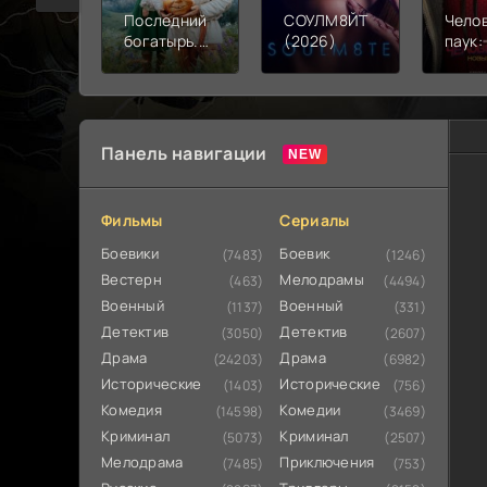
Последний
СОУЛМ8ЙТ
Чело
богатырь.
(2026)
паук:
Колобок
день 
(2026)
Панель навигации
Фильмы
Сериалы
Боевики
Боевик
(7483)
(1246)
Вестерн
Мелодрамы
(463)
(4494)
Военный
Военный
(1137)
(331)
Детектив
Детектив
(3050)
(2607)
Драма
Драма
(24203)
(6982)
Исторические
Исторические
(1403)
(756)
Комедия
Комедии
(14598)
(3469)
Криминал
Криминал
(5073)
(2507)
Мелодрама
Приключения
(7485)
(753)