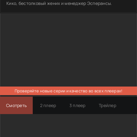
Кико, бестолковый жених и менеджер Эсперансы.
Проверяйте новые серии и качество во всех плеерах!
Смотреть
2 плеер
3 плеер
Трейлер