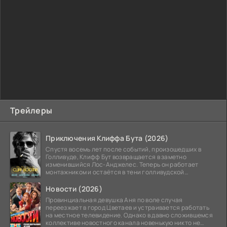
Трейлеры
Приключения Клиффа Бута (2026)
Спустя восемь лет после событий, произошедших в
Голливуде, Клифф Бут возвращается в заметно
изменившийся Лос-Анджелес. Теперь он работает
монтажником и остаётся в тени голливудской
студийной системы,
Новости (2026)
Провинциальная девушка Аня по воле случая
переезжает в город Цветаев и устраивается работать
на местное телевидение. Однако в давно сложившемся
коллективе новостного канала новенькую никто не