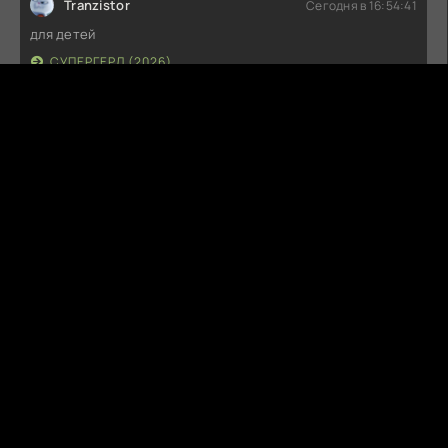
Tranzistor
Сегодня в 16:54:41
для детей
СУПЕРГЕРЛ (2026)
G
Guest
Сегодня в 14:04:43
Не советую к просмотру
СУПЕРГЕРЛ (2026)