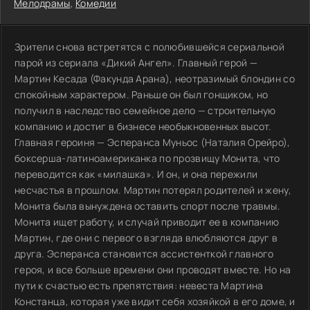
Мелодрамы
,
Комедии
Зрители снова встретятся с полюбившейся сериальной
парой из сериала «Дикий Ангел». Главный герой —
Мартин Кесада (Факунда Арана), неотразимый блондин со
спокойным характером. Раньше он был гонщиком, но
получил в наследство семейное дело — строительную
компанию и достиг в бизнесе необыкновенных высот.
Главная героиня — Эсперанса Муньос (Наталия Орейро),
боксерша-латиноамериканка по прозвищу Монита, что
переводится как «милашка». И он, и она пережили
несчастья в прошлом. Мартин потерял родителей и жену,
Монита была вынуждена оставить спорт после травмы.
Монита ищет работу, и случай приводит ее в компанию
Мартин, где они с первого взгляда влюбляются друг в
друга. Эсперанса становится ассистенткой главного
героя, и все больше времени они проводят вместе. Но на
пути к счастью есть препятствия: невеста Мартина
Констанца, которая уже видит себя хозяйкой в его доме, и