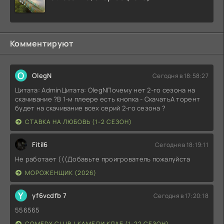
Комментируют
O
OlegN
Сегодня в 18:58:27
Цитата: AdminЦитата: OlegNПочему нет 2-го сезона на
скачивание ?В 1-м плеере есть кнопка - СкачатьА торент
будет на скачивание всех серий 2-го сезона ?
СТАВКА НА ЛЮБОВЬ (1-2 СЕЗОН)
Fitil6
Сегодня в 18:19:11
Не работает (((Добавьте проигрователь пожалуйста
МОРОЖЕНЩИК (2026)
Y
yf6vcdfb 7
Сегодня в 17:20:18
556565
COMEDY CLUB / КАМЕДИ КЛАБ (1-22 СЕЗОН)