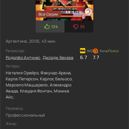
Все Серии
124
25
Аргентина, 2006, 43 мин.
Режиссер:
6.7
7.7
Родолфо Антунес
,
Джордж Бехара
Актеры:
Наталия Орейро,
Факундо Арана,
Карла Петерсон,
Карлос Бельосо,
Марсело Маццарело,
Алехандро
Авада,
Клаудия Фонтан,
Моника
Айс,
Перевод:
Профессиональный
Жанр: