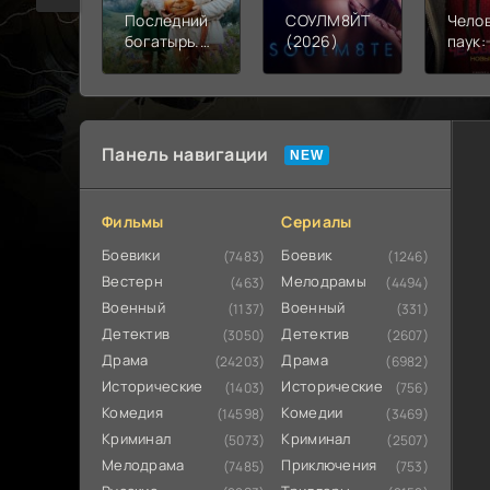
Последний
СОУЛМ8ЙТ
Чело
богатырь.
(2026)
паук:
Колобок
день 
(2026)
Панель навигации
Фильмы
Сериалы
Боевики
Боевик
(7483)
(1246)
Вестерн
Мелодрамы
(463)
(4494)
Военный
Военный
(1137)
(331)
Детектив
Детектив
(3050)
(2607)
Драма
Драма
(24203)
(6982)
Исторические
Исторические
(1403)
(756)
Комедия
Комедии
(14598)
(3469)
Криминал
Криминал
(5073)
(2507)
Мелодрама
Приключения
(7485)
(753)