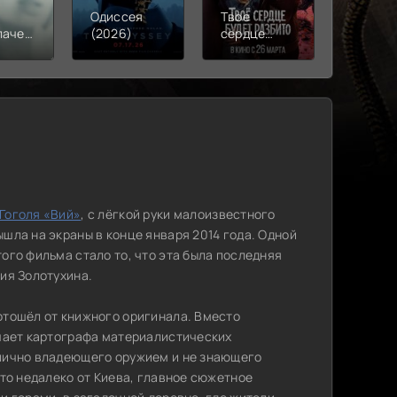
Одиссея
Твое
Моана
лачения
(2026)
сердце
(2026)
)
будет
разбито
(2026)
Гоголя «Вий»
, с лёгкой руки малоизвестного
вышла на экраны в конце января 2014 года. Одной
ого фильма стало то, что эта была последняя
ия Золотухина.
отошёл от книжного оригинала. Вместо
ечает картографа материалистических
лично владеющего оружием и не знающего
-то недалеко от Киева, главное сюжетное