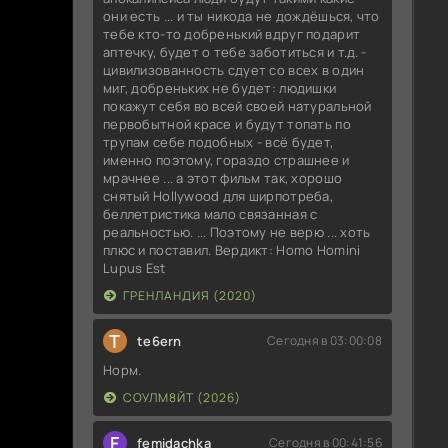
они есть ... и ты никода не дождёшься, что
тебе кто-то добренький вдруг подарит
аптечку, будет о тебе заботиться и т.д. -
цивилизованность сдует со всех в один
миг, добреньких не будет: людишки
покажут себя во всей своей натуральной
первобытной красе и будут топать по
трупам себе подобных - всё будет,
именно поэтому, гораздо страшнее и
мрачнее ... а этот фильм так, хорошо
снятый Hollywood для ширпотреба,
беллетристика мало связанная с
реальностью. ... Поэтому не верю ... хоть
плюс и поставил. Вердикт: Homo Homini
Lupus Est
ГРЕНЛАНДИЯ (2020)
T
te6ern
Сегодня в 03:00:08
Норм.
СОУЛМ8ЙТ (2026)
F
femidachka
Сегодня в 00:41:56