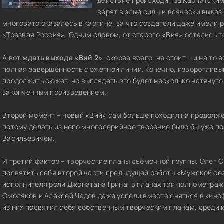
действие происходит за Карпатским
верят в злые силы и всячески выказ
многовато оказалось в картине, за что создатели даже имели
«Трезвая Россия». Одним словом, от старого «Вия» остались т
А вот
ждать выхода «Вий 2»
, скорее всего, не стоит – и на то
полная завершённость сюжетной линии. Конечно, изворотливы
продолжить сюжет, но выглядеть это будет несколько натянуто
законченным произведением.
Второй момент – новый «Вий» сам больше походил на продолже
потому делать из него многосерийное творение было бы уже 
Васильевичем.
И третий фактор – творческие планы съёмочной группы. Олег 
посвятить себя второй части предыдущей работы «Мужской сез
исполнителя роли Джонатана Грина, в планах три полнометраж
Смоляков и Алексей Чадов даже успели вместе сняться в кино
из них посвятил себя собственным творческим планам, среди к