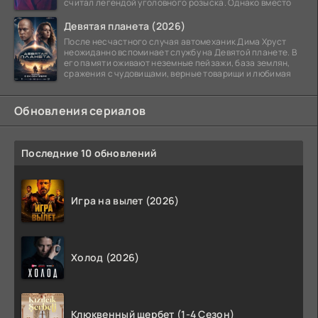
считал легендой уголовного розыска. Однако вместо
Девятая планета (2026)
После несчастного случая автомеханик Дима Хруст
неожиданно вспоминает службу на Девятой планете. В
его памяти оживают неземные пейзажи, база землян,
сражения с чудовищами, верные товарищи и любимая
Обновления сериалов
Последние 10 обновлений
Игра на вылет (2026)
Холод (2026)
Клюквенный щербет (1-4 Сезон)