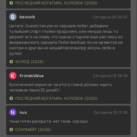
ПОСЛЕДНИЙ БОГАТЫРЬ. КОЛОБОК (2026)
B
beovolk
Сегодня в 20:24:07
Цитата: Guestстянули из сериала побег добавили
тупыйший старт глупее придумать уже некуда лишь то
держит его на плаву что сцены стырили еще раз пишу из
амереканского сериала Побегвообще по.не нравится.не
смотри и другим не мешай!свой высер засунь себе в
дупло!
ХОЛОД (2026)
K
KronasValua
Сегодня в 19:38:38
Коннченная херня из-за этого говна должен ждать
человека паука 20 дней!!!
ПОСЛЕДНИЙ БОГАТЫРЬ. КОЛОБОК (2026)
N
nux
Сегодня в 19:13:38
тема титек раскрыта. нет геев. хорошо
СОУЛМ8ЙТ (2026)