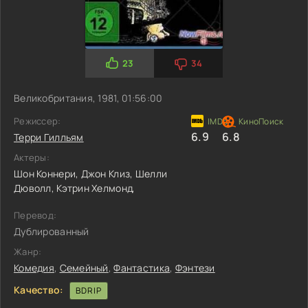
23
34
Великобритания, 1981, 01:56:00
Режиссер:
6.9
6.8
Терри Гилльям
Актеры:
Шон Коннери,
Джон Клиз,
Шелли
Дюволл,
Кэтрин Хелмонд,
Перевод:
Дублированный
Жанр:
Комедия
,
Семейный
,
Фантастика
,
Фэнтези
Качество:
BDRIP