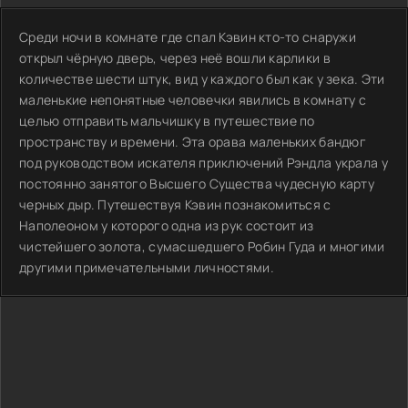
Среди ночи в комнате где спал Кэвин кто-то снаружи
открыл чёрную дверь, через неё вошли карлики в
количестве шести штук, вид у каждого был как у зека. Эти
маленькие непонятные человечки явились в комнату с
целью отправить мальчишку в путешествие по
пространству и времени. Эта орава маленьких бандюг
под руководством искателя приключений Рэндла украла у
постоянно занятого Высшего Существа чудесную карту
черных дыр. Путешествуя Кэвин познакомиться с
Наполеоном у которого одна из рук состоит из
чистейшего золота, сумасшедшего Робин Гуда и многими
другими примечательными личностями.