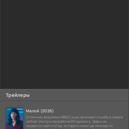
Трейлеры
Малой (2026)
Отличник академии МВД Саша начинает службу в самом
неблагополучном районе Югодонска. Здесь он
надеется найти отца, которого никогда не видел и