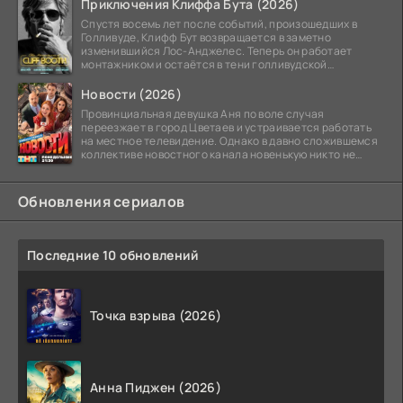
Приключения Клиффа Бута (2026)
Спустя восемь лет после событий, произошедших в
Голливуде, Клифф Бут возвращается в заметно
изменившийся Лос-Анджелес. Теперь он работает
монтажником и остаётся в тени голливудской
студийной системы,
Новости (2026)
Провинциальная девушка Аня по воле случая
переезжает в город Цветаев и устраивается работать
на местное телевидение. Однако в давно сложившемся
коллективе новостного канала новенькую никто не
ждёт, и
Обновления сериалов
Последние 10 обновлений
Точка взрыва (2026)
Анна Пиджен (2026)