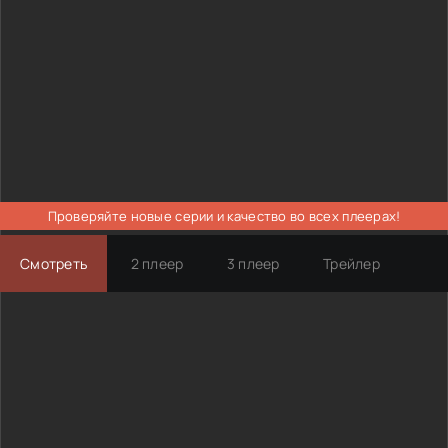
Проверяйте новые серии и качество во всех плеерах!
Смотреть
2 плеер
3 плеер
Трейлер