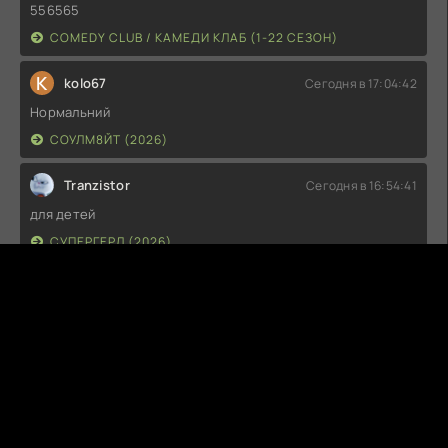
556565
COMEDY CLUB / КАМЕДИ КЛАБ (1-22 СЕЗОН)
K
kolo67
Сегодня в 17:04:42
Нормальний
СОУЛМ8ЙТ (2026)
Tranzistor
Сегодня в 16:54:41
для детей
СУПЕРГЕРЛ (2026)
G
Guest
Сегодня в 14:04:43
Не советую к просмотру
СУПЕРГЕРЛ (2026)