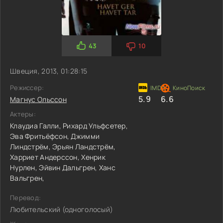
43
10
Швеция, 2013, 01:28:15
Режиссер:
5.9
6.6
Магнус Ольссон
Актеры:
Клаудиа Галли,
Рихард Ульфсетер,
Эва Фритьёфсон,
Джимми
Линдстрём,
Эрьян Ландстрём,
Харриет Андерссон,
Хенрик
Нурлен,
Эйвин Дальгрен,
Ханс
Вальгрен,
Перевод:
Любительский (одноголосый)