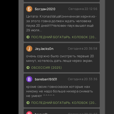
Б
Богдан2020
Сегодня в 22:12:56
Цитата: KronasValuaКоннченная херня из-
за этого говна должен ждать человека
паука 20 дней!!!Человек-паук вышел ещё
29 июля...
ПОСЛЕДНИЙ БОГАТЫРЬ. КОЛОБОК (2026)
J
JayJacks0n
Сегодня в 20:36:58
очень соржно было смотреть первые 20
минут, хотелось дать леща через экран.
ОБСЕССИЯ (2025)
B
bareban19931
Сегодня в 20:33:36
кроме своих говносказок которые нах
никому не надо больше нихера снимать
не умеют ^^^^^
ПОСЛЕДНИЙ БОГАТЫРЬ. КОЛОБОК (2026)