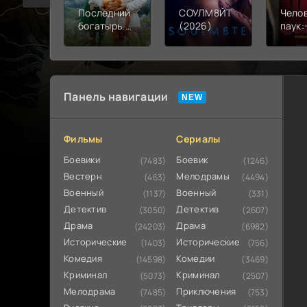
Последний
СОУЛМ8ЙТ
Чело
богатырь.
(2026)
паук:
Колобок
день 
(2026)
Панель навигации
Фильмы
Сериалы
Боевики
Боевик
(7483)
(1246)
Вестерн
Мелодрамы
(463)
(4494)
Военный
Военный
(1137)
(331)
Детектив
Детектив
(3050)
(2607)
Драма
Драма
(24203)
(6982)
Исторические
Исторические
(1403)
(756)
Комедия
Комедии
(14598)
(3469)
Криминал
Криминал
(5073)
(2507)
Мелодрама
Приключения
(7485)
(753)