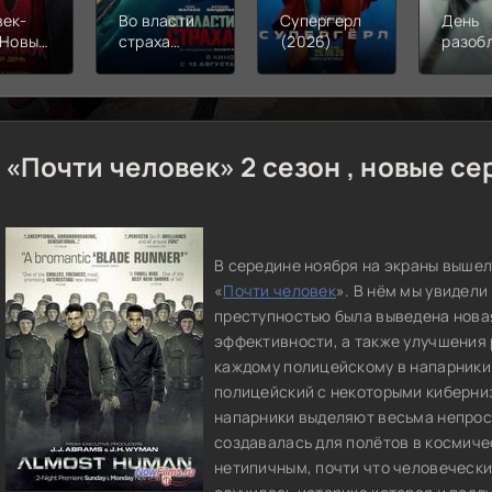
век-
Во власти
Супергерл
День
 Новый
страха
(2026)
разоб
(2026)
(2026)
(2026
«Почти человек» 2 сезон , новые се
В середине ноября на экраны выше
«
Почти человек
». В нём мы увидели
преступностью была выведена новая
эффективности, а также улучшения 
каждому полицейскому в напарники 
полицейский с некоторыми киберни
напарники выделяют весьма непрос
создавалась для полётов в космиче
нетипичным, почти что человеческим