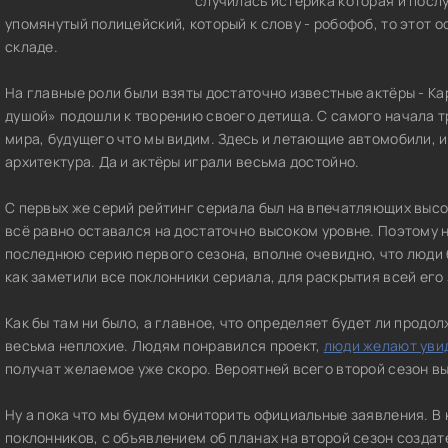
случилась истерика которая и посл
упомянутый полицейский, который к слову - робофоб, то этот о
складе.
На главные роли были взяты достаточно известные актёры - Ка
душой» подошли к творению своего детища. С самого начала т
мира, будущего что мы видим. Здесь и летающие автомобили, 
архитектура. Да и актёры играли весьма достойно.
С первых же серий рейтинг сериала был на впечатляющих высот
всё равно оставался на достаточно высоком уровне. Поэтому н
последнюю серию первого сезона, вполне очевидно, что люди 
как заметили все поклонники сериала, для раскрытия всей его
Как бы там ни было, а главное, что определяет будет ли продол
весьма неплохие. Людям понравился проект,
люди желают уви
получат желаемое уже скоро. Вероятней всего второй сезон в
Ну а пока что мы будем мониторить официальные заявления. В
поклонников, с объявлением об планах на второй сезон создате