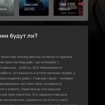
Одиссея
Твое
Моана
лачения
(2026)
сердце
(2026)
)
будет
разбито
(2026)
рии будут ли?
л пилотный эпизод фантастического сериала
 не простое будущее, где на борьбу с
 единица - роботы. Для повышения их
работы, оставшихся в штате полиции людей, к
был выделен робот. Главный герой - человек-
зироваными частями тела, которому в
того робота. Изначально эта машина
ское пространство. Его наделили весьма
 интеллектом, однако из-за этого у него