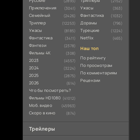
Русские
Триллеры
(2893)
(2152)
Приключения
Ужасы
(3041)
(363)
Семейный
Фантастика
(2426)
(1032)
Триллер
Дорамы
(12253)
(796)
Ужасы
Турецкие
(8185)
(1224)
Фантастика
Netflix
(3411)
(465)
Фэнтези
(2378)
Наш топ
Фильмы 4К
(308)
По рейтингу
2023
(4557)
По просмотрам
2024
(3224)
По комментариям
2025
(2875)
Рецензии
2026
(614)
Что бы посмотреть?
Фильмы HD1080
(41012)
Моб. видео
(45963)
Скоро в кино
(874)
Трейлеры