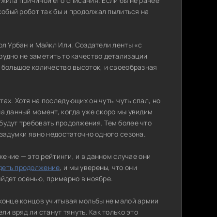
ужила причиной его списания. Если бы не ранее
собый робот так бы и продолжал пылиться на
рл Урбан и Майкл Или. Создатели ленты «с
рудно не заметить то качество детализации
и большое количество высоток, и своеобразная
ах. Хотя на последующих он чуть-чуть спал, но
а данный момент, когда уже скоро мы увидим
будут требовать продолжения. Тем более что
 задумки явно недостаточно одного сезона.
жение — это рейтинги, и в данном случае они
деть продолжение
, и мы уверены, что они
ыйдет осенью, примерно в ноябре.
 конце концов учитывая мольбы не малой армии
ли вряд ли станут тянуть. Как только это