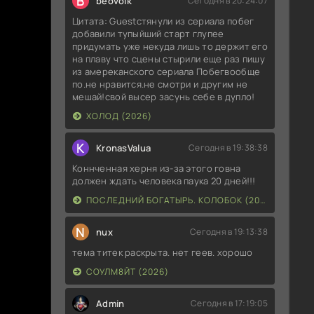
B
beovolk
Сегодня в 20:24:07
Цитата: Guestстянули из сериала побег
добавили тупыйший старт глупее
придумать уже некуда лишь то держит его
на плаву что сцены стырили еще раз пишу
из амереканского сериала Побегвообще
по.не нравится.не смотри и другим не
мешай!свой высер засунь себе в дупло!
ХОЛОД (2026)
K
KronasValua
Сегодня в 19:38:38
Коннченная херня из-за этого говна
должен ждать человека паука 20 дней!!!
ПОСЛЕДНИЙ БОГАТЫРЬ. КОЛОБОК (2026)
N
nux
Сегодня в 19:13:38
тема титек раскрыта. нет геев. хорошо
СОУЛМ8ЙТ (2026)
Admin
Сегодня в 17:19:05