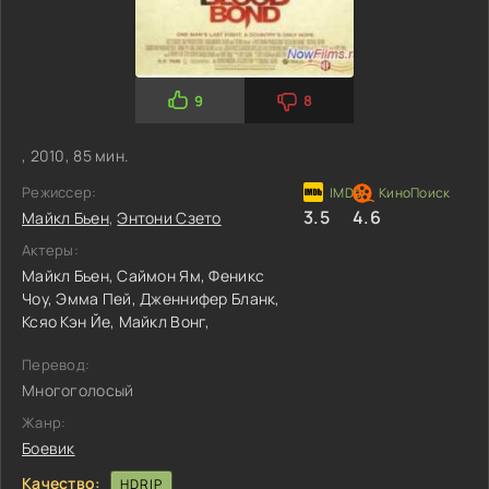
9
8
, 2010, 85 мин.
Режиссер:
3.5
4.6
Майкл Бьен
,
Энтони Сзето
Актеры:
Майкл Бьен,
Саймон Ям,
Феникс
Чоу,
Эмма Пей,
Дженнифер Бланк,
Ксяо Кэн Йе,
Майкл Вонг,
Перевод:
Многоголосый
Жанр:
Боевик
Качество:
HDRIP