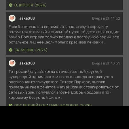
ОДИССЕЯ (2026)
laska008
Вчера в 21:44:52
Если безжалостно перемотать провисшую середину,
получится отличный и стильный нуарный детектив на один
вечер.Посмотрела только первую и последнюю серии ,все
остальное лишнее ,если только красивве пейзажи .
ЗАТМЕНИЕ (2023)
laska008
Вчера в 21:40:59
Тот редкий случай, когда отечественный круглый
супергерой одним фактом своего выхода «подвинул» в
расписании голливудского Питера Паркера, вызвав
праведный гнев фанатов Marvel.Если абстрагироваться от
сетевых войн, получился вполне Добрый,бодрый и по-
хорошему безумный фильм .
ПОСЛЕДНИЙ БОГАТЫРЬ. КОЛОБОК (2026)
A
ARI71
Вчера в 19:04:55
Интересный фильм!