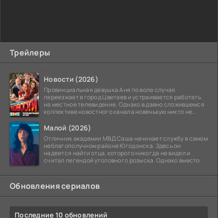
Трейлеры
Новости (2026)
Провинциальная девушка Аня по воле случая
переезжает в город Цветаев и устраивается работать
на местное телевидение. Однако в давно сложившемся
коллективе новостного канала новенькую никто не
ждёт, и
Малой (2026)
Отличник академии МВД Саша начинает службу в самом
неблагополучном районе Югодонска. Здесь он
надеется найти отца, которого никогда не видел и
считал легендой уголовного розыска. Однако вместо
Обновления сериалов
Последние 10 обновлений