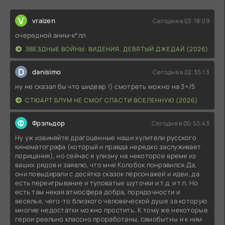
V
vraizen
Сегодня в 03:18:09
очередной аним-к*лл
ЗВЕЗДНЫЕ ВОЙНЫ: ВИДЕНИЯ. ДЕВЯТЫЙ ДЖЕДАЙ (2026)
D
danisimo
Сегодня в 02:35:13
ну не сказал бы что шидевр !) смотреть можно на 3+/5
СТЮАРТ БЛУМ НЕ СМОГ СПАСТИ ВСЕЛЕННУЮ (2026)
Ф
Фрэльдор
Сегодня в 00:53:43
Ну уж извиняйте драгоценные наши хулители русского
кинематографа (который и правда нередко заслуживает
порицания), но сейчас я улизну на некоторое время из
ваших рядов и заявлю, что мне Колобок понравился.Да,
они повыдирали с десятка сказок персонажей и идеи, да
есть переигрывание и туповатые шуточки и т.д. и т.п. Но
есть там некая атмосфера добра, порядочности и
веселья, чего-то близкого человеческой душе за которую
многие недостатки можно простить. К тому же некоторые
герои реально классно проработаны, самобытны и к ним