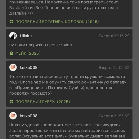
привязываешься. На круглика тоже посмотреть стоит.
Весёлый тип.Всё. Теперь несите ваши ругательства и
дизлайки)))
ПОСЛЕДНИЙ БОГАТЫРЬ. КОЛОБОК (2026)
tillakiz
Вчера в 22:15:29
ну прям напряжно весь сериал.
ФЕЙК (2025)
laska008
Вчера в 22:02:32
Только включила сериал ,а тут сцены крушения самолета
под «Unchained Melody» (ту самую романтичную балладу
из «Привидения» с Патриком Суэйзи) я, конечно же,
продолжу просмотр)
ПОСЛЕДНИЙ РУБЕЖ (2025)
laska008
Вчера в 21:53:59
Нолану удалось невероятное: заставить голливудских
звезд первой величины полностью раствориться в своих
ролях.Визуально этот фильм буквально дышит величием!