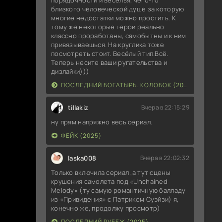
близкого человеческой душе за которую
Пе
многие недостатки можно простить. К
тому же некоторые герои реально
классно проработаны, самобытны и к ним
Пе
привязываешься. На круглика тоже
посмотреть стоит. Весёлый тип.Всё.
Пе
Теперь несите ваши ругательства и
дизлайки)))
Пе
ПОСЛЕДНИЙ БОГАТЫРЬ. КОЛОБОК (2026)
Ли
tillakiz
Вчера в 22:15:29
Пе
ну прям напряжно весь сериал.
Ли
ФЕЙК (2025)
Пе
laska008
Вчера в 22:02:32
Пе
Только включила сериал ,а тут сцены
крушения самолета под «Unchained
Пе
Melody» (ту самую романтичную балладу
3 
из «Привидения» с Патриком Суэйзи) я,
конечно же, продолжу просмотр)
Пе
ПОСЛЕДНИЙ РУБЕЖ (2025)