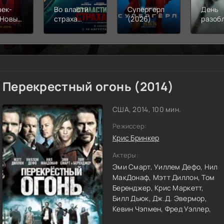
век-
Во власти
Супергерл
День
 Новый
страха
(2026)
разоб
(2026)
(2026)
(2026
Перекрестный огонь (2014)
США, 2014, 100 мин.
Режиссер:
Крис Бринкер
Актеры:
Эми Смарт,
Уиллем Дефо,
Нил
МакДонаф,
Мэтт Диллон,
Том
Беренджер,
Крис Маркетт,
Билл Дьюк,
Дж.Д. Эвермор,
Кевин Чэпмен,
Фред Уэллер,