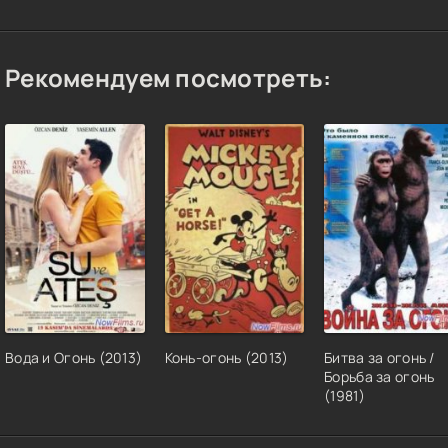
рекрёстный огонь / Raging Fire / Crossfire / Nou fo (2021) BDRip 10
ice
Рекомендуем посмотреть:
рекрёстный огонь / Raging Fire / Crossfire / Nou fo (2021) BDRemu
w-Team | Pazl Voice
рекрёстный огонь / Raging Fire / Crossfire / Nou fo (2021) BDRip о
am | Pazl Voice
рекрёстный огонь / Raging Fire / Crossfire / Nou fo (2021) WEBRip
KinoRay | L
рекрёстный огонь / Crossfire (1947) BDRip 720p от msltel | P
рекрёстный огонь / Crossfire (1947) BDRip-AVC от msltel | P
Вода и Огонь (2013)
Конь-огонь (2013)
Битва за огонь /
Борьба за огонь
тем Угляров - Перекрестный огонь (2018) MP3
(1981)
рекрёстный огонь / Les insoumis (2008) ВDRip 720р | P