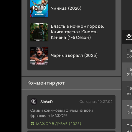
Умница (2026)
Власть в ночном городе.
Книга третья: Юность
Кэнена (1-5 Сезон)
Пе
Черный коралл (2026)
Do
Пе
21
Комментируют
Пе
Vo
SlaVaD
Сегодня в 10:27:04
Пе
Самый кринжовый фильм из всей
Do
франшизы МАЖОР!
МАЖОР В ДУБАЕ (2025)
Пе
Pa