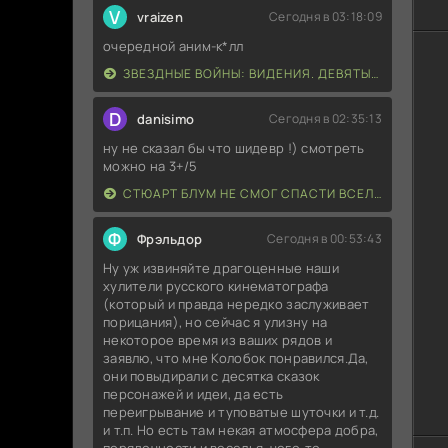
V
vraizen
Сегодня в 03:18:09
Пе
очередной аним-к*лл
Vo
ЗВЕЗДНЫЕ ВОЙНЫ: ВИДЕНИЯ. ДЕВЯТЫЙ ДЖЕДАЙ (2026)
Пе
D
danisimo
Сегодня в 02:35:13
Ne
ну не сказал бы что шидевр !) смотреть
можно на 3+/5
Пе
Te
СТЮАРТ БЛУМ НЕ СМОГ СПАСТИ ВСЕЛЕННУЮ (2026)
Пе
Ф
Фрэльдор
Сегодня в 00:53:43
Ex
Ну уж извиняйте драгоценные наши
хулители русского кинематографа
Пе
(который и правда нередко заслуживает
порицания), но сейчас я улизну на
некоторое время из ваших рядов и
Пе
заявлю, что мне Колобок понравился.Да,
они повыдирали с десятка сказок
Ар
персонажей и идеи, да есть
переигрывание и туповатые шуточки и т.д.
и т.п. Но есть там некая атмосфера добра,
Пе
порядочности и веселья, чего-то