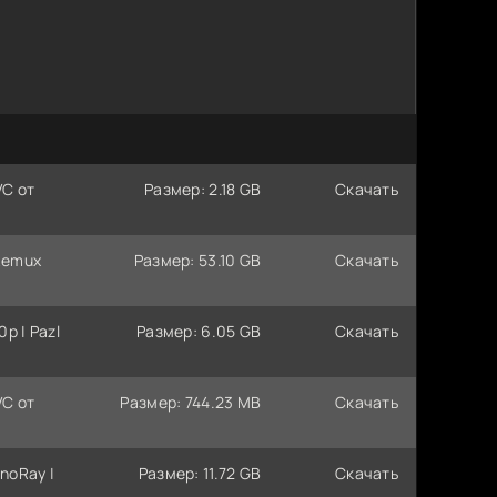
VC от
Размер: 2.18 GB
Скачать
DRemux
Размер: 53.10 GB
Скачать
0p | Pazl
Размер: 6.05 GB
Скачать
VC от
Размер: 744.23 MB
Скачать
inoRay |
Размер: 11.72 GB
Скачать