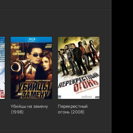
80p | Pazl
Размер: 9.74 GB
Скачать
x 1080p от
Размер: 29.43 GB
Скачать
т New-
Размер: 2.18 GB
Скачать
-AVC от
Размер: 744.91 MB
Скачать
Размер: 7.88 GB
Скачать
Размер: 2.73 GB
Скачать
Убийцы на замену
Перекрестный
(1998)
огонь (2008)
Размер: 61.78 MB
Скачать
Размер: 4.35 GB
Скачать