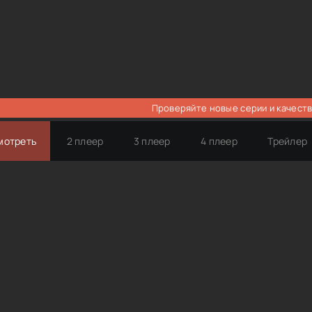
Проверяйте новые серии и качеств
мотреть
2 плеер
3 плеер
4 плеер
Трейлер