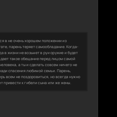
ся в не очень хорошем положении из
тате, парень теряет самообладание. Когда-
да в жизни не возьмет в руи оружие и будет
е дает такое обещание перед лицом самой
человека, а ты и сделать совсем ничего не
ради спасения любимой семьи. Парень,
рь всем не поздоровиться, но всегда нужно
т привести к гибели сына или же жены.