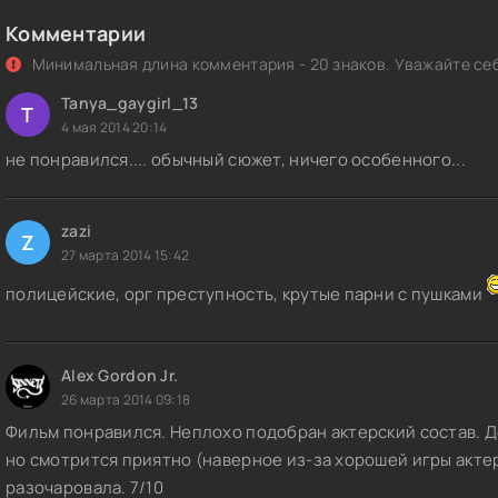
Комментарии
рекрестный огонь / Bad Country (2014) DVD9 от New-Team | P | Л
Минимальная длина комментария - 20 знаков. Уважайте себ
рекрёстный огонь / Les insoumis (2008) HDRip | P
Tanya_gaygirl_13
T
4 мая 2014 20:14
рекрёстный огонь / Les insoumis (2008) HDRip-AVC | P
не понравился.... обычный сюжет, ничего особенного...
рекрестный огонь / Bad Country (2014) BDRip 720p от HELLYWOOD
цензия
zazi
Z
рекрестный огонь / Bad Country (2014) BDRip-AVC от HELLYWOOD 
27 марта 2014 15:42
цензия
полицейские, орг преступность, крутые парни с пушками
рекрестный огонь / Bad Country (2014) HDRip от Scarabey | P | Л
Alex Gordon Jr.
рекрестный огонь / Bad Country (2014) HDRip от Scarabey | P | Л
26 марта 2014 09:18
рекрёстный огонь / Crossfire (2022) WEBRip [H.264/720p] (сезон 1
Фильм понравился. Неплохо подобран актерский состав. 
из 3) TVShows
но смотрится приятно (наверное из-за хорошей игры акте
разочаровала. 7/10
рекрестный огонь / Nou fo / Raging Fire (Crossfire) (2021) BDRip