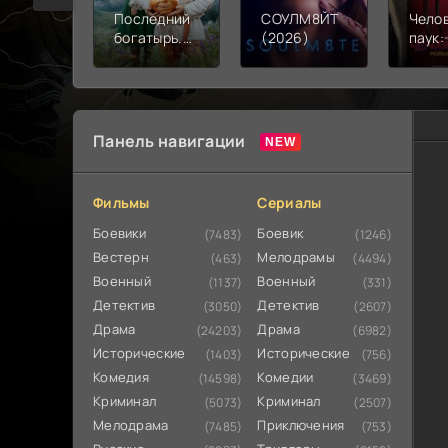
Последний
СОУЛМ8ЙТ
Чело
богатырь.
(2026)
паук:
Колобок
день 
(2026)
Панель навигации
Фильмы
Сериалы
Боевики
Боевик
(7483)
(1246)
Вестерн
Мелодрамы
(463)
(4494)
Военный
Военный
(1137)
(331)
Детектив
Детектив
(3050)
(2607)
Драма
Драма
(24203)
(6982)
Исторические
Исторические
(1403)
(756)
Комедия
Комедии
(14598)
(3469)
Криминал
Криминал
(5073)
(2507)
Мелодрама
Приключения
(7485)
(753)