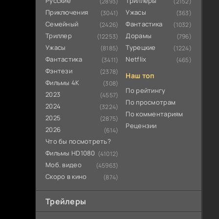
Русские
Триллеры
(2893)
(2152)
Приключения
Ужасы
(3041)
(363)
Семейный
Фантастика
(2426)
(1032)
Триллер
Дорамы
(12253)
(796)
Ужасы
Турецкие
(8185)
(1224)
Фантастика
Netflix
(3411)
(465)
Фэнтези
(2378)
Наш топ
Фильмы 4К
(308)
По рейтингу
2023
(4557)
По просмотрам
2024
(3224)
По комментариям
2025
(2875)
Рецензии
2026
(614)
Что бы посмотреть?
Фильмы HD1080
(41012)
Моб. видео
(45963)
Скоро в кино
(874)
Трейлеры