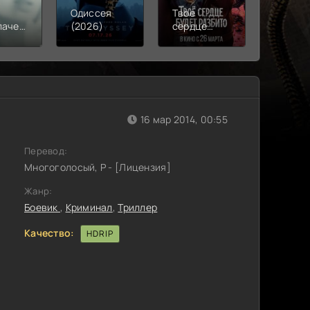
Одиссея
Твое
Моана
лачения
(2026)
сердце
(2026)
)
будет
разбито
(2026)
16 мар 2014, 00:55
Перевод:
Многоголосый, P - [Лицензия]
Жанр:
Боевик
,
Криминал
,
Триллер
Качество:
HDRIP