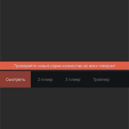
Проверяйте новые серии и качество во всех плеерах!
Смотреть
2 плеер
3 плеер
Трейлер