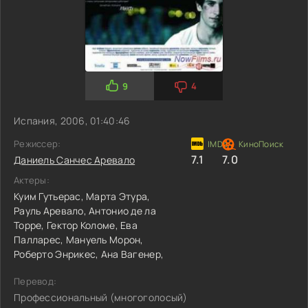
9
4
Испания, 2006, 01:40:46
Режиссер:
7.1
7.0
Даниель Санчес Аревало
Актеры:
Куим Гутьерас,
Марта Этура,
Рауль Аревало,
Антонио де ла
Торре,
Гектор Коломе,
Ева
Палларес,
Мануель Морон,
Роберто Энрикес,
Ана Вагенер,
Перевод:
Профессиональный (многоголосый)