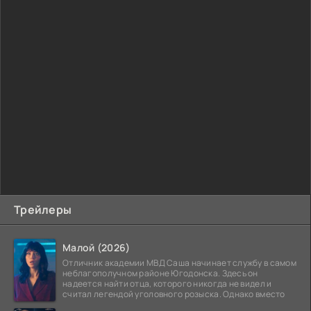
Трейлеры
Малой (2026)
Отличник академии МВД Саша начинает службу в самом
неблагополучном районе Югодонска. Здесь он
надеется найти отца, которого никогда не видел и
считал легендой уголовного розыска. Однако вместо