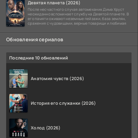
Девятая планета (2026)
После несчастного случая автомеханик Дима Хруст
неожиданно вспоминает службу на Девятой планете. В
его памяти оживают неземные пейзажи, база землян,
сражения с чудовищами, верные товарищи и любимая
Обновления сериалов
Последние 10 обновлений
Анатомия чувств (2026)
История его служанки (2026)
Холод (2026)