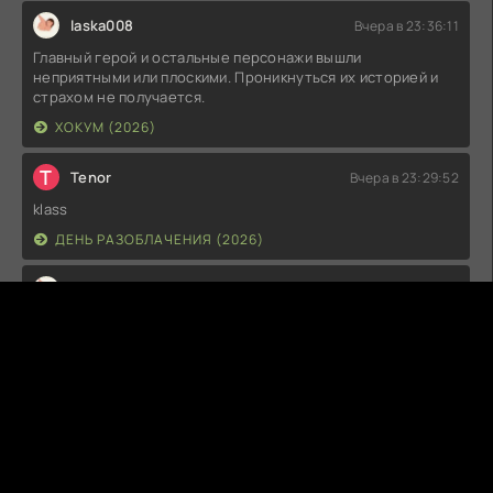
laska008
Вчера в 23:36:11
Главный герой и остальные персонажи вышли
неприятными или плоскими. Проникнуться их историей и
страхом не получается.
ХОКУМ (2026)
T
Tenor
Вчера в 23:29:52
klass
ДЕНЬ РАЗОБЛАЧЕНИЯ (2026)
laska008
Вчера в 23:25:33
Это абсолютный шедевр жанра с гениальным финалом,
который держит в напряжении до самой последней
секунды.
ТЕЛО (2012)