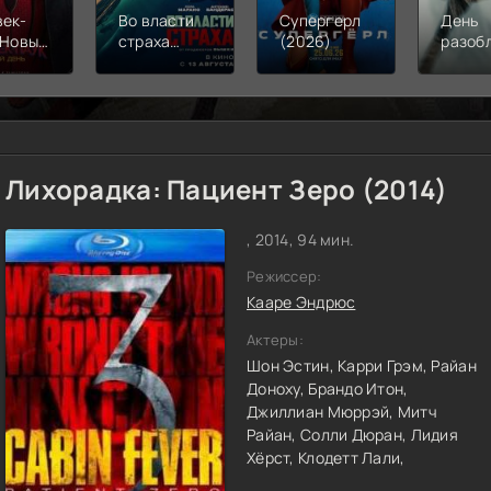
век-
Во власти
Супергерл
День
 Новый
страха
(2026)
разоб
(2026)
(2026)
(2026
Лихорадка: Пациент Зеро (2014)
, 2014, 94 мин.
Режиссер:
Кааре Эндрюс
Актеры:
Шон Эстин,
Карри Грэм,
Райан
Доноху,
Брандо Итон,
Джиллиан Мюррэй,
Митч
Райан,
Солли Дюран,
Лидия
Хёрст,
Клодетт Лали,