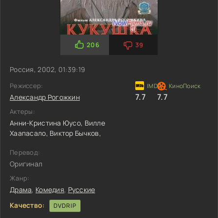
206
39
Россия, 2002, 01:39:19
Режиссер:
7.7
7.7
Александр Рогожкин
Актеры:
Анни-Кристина Юусо,
Вилле
Хаапасало,
Виктор Бычков,
Перевод:
Оригинал
Жанр:
Драма
,
Комедия
,
Русские
Качество:
DVDRIP