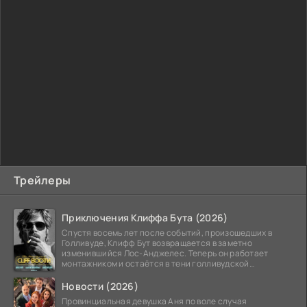
Трейлеры
Приключения Клиффа Бута (2026)
Спустя восемь лет после событий, произошедших в
Голливуде, Клифф Бут возвращается в заметно
изменившийся Лос-Анджелес. Теперь он работает
монтажником и остаётся в тени голливудской
студийной системы,
Новости (2026)
Провинциальная девушка Аня по воле случая