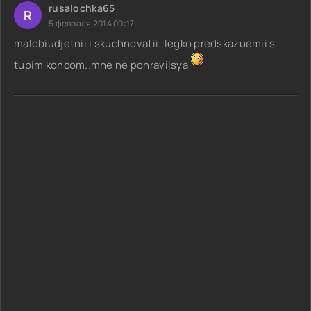
rusalochka65
R
5 февраля 2014 00:17
malobiudjetnii i skuchnovatii..legko predskazuemii s
tupim koncom..mne ne ponravilsya