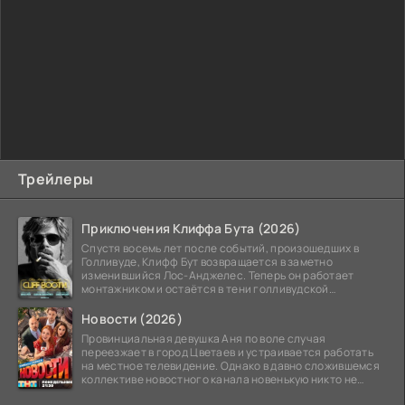
Трейлеры
Приключения Клиффа Бута (2026)
Спустя восемь лет после событий, произошедших в
Голливуде, Клифф Бут возвращается в заметно
изменившийся Лос-Анджелес. Теперь он работает
монтажником и остаётся в тени голливудской
студийной системы,
Новости (2026)
Провинциальная девушка Аня по воле случая
переезжает в город Цветаев и устраивается работать
на местное телевидение. Однако в давно сложившемся
коллективе новостного канала новенькую никто не
ждёт, и