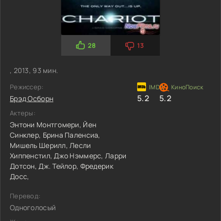
28
13
, 2013, 93 мин.
Режиссер:
5.2
5.2
Брэд Осборн
Актеры:
Энтони Монтгомери,
Йен
Синклер,
Брина Паленсиа,
Мишель Шерилл,
Лесли
Хиппенстил,
Джо Нэммерс,
Ларри
Дотсон,
Дж. Тейлор,
Фредерик
Досс,
Перевод:
Одноголосый