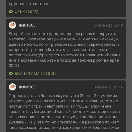
дружочек, точно ты».
ФЕЙК (2025)
laska008
Вчера в 23:36:10
Бодрый сиквел, в котором создатели решили выкрутить
масштаб, кровавое безумие и чёрный юмор на максимум.
Вместо неспешного триллера получился адреналиновый
хоррор-аттракцион.Кстати, для всех фанатов этого
весёлого живодёра: третья часть под названием «Волчья
яма: Наследие» как раз на подходе!(анонсируют в марте
2027)
ВОЛЧЬЯ ЯМА 2 (2013)
laska008
Вчера в 23:30:44
Пересмотрела «Волчью яму» спустя 20 лет. Эх, умели же в
начале нулевых снимать ужасы! Никакого глянца, только
чистый пот, страх и австралийская глушь.Напряжение
такое, что зубы сводит. Главный прикол — все твои ставки
на выживание героев летят в трубу с особым цинизмом.
Думаешь: «Ну, эта точно спасется» — а режиссер ломает
твои надежды так же легко, как маньяк Мик Тейлор ломает