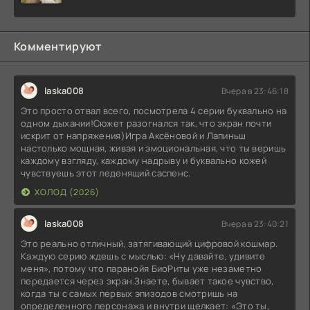
Комментируют
laska008
Вчера в 23:46:18
Это просто отвал всего, посмотрела 4 серии буквально на
одном дыхании!Сюжет разогнался так, что экран почти
искрит от напряжения)Игра Аксёновой и Лапиньш
настолько мощная, живая и эмоциональная, что ты веришь
каждому взгляду, каждому надрыву и буквально кожей
чувствуешь этот леденящий саспенс.
ХОЛОД (2026)
laska008
Вчера в 23:40:21
Это реально отличный, затягивающий цифровой кошмар.
Каждую серию ждешь с мыслью: «Ну давайте, удивите
меня», потому что паранойя БиоРиты уже незаметно
передается через экран.Знаете, бывает такое чувство,
когда ты с самых первых эпизодов смотришь на
определенного персонажа и внутри щелкает: «Это ты,