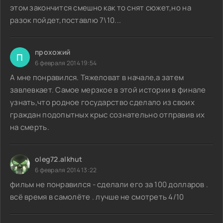
этом закончится смешно как то снят сюжет,но на
разок пойдет,поставлю 7\10...
прохожий
П
6 февраля 2014 19:54
А мне понравился. Тяжеловат в начале,а затем
завлевкает. Самое мерзкое в этой истории в финале
узнать,что родное государство сделало из своих
граждан подопытных крыс сознательно отправив их
на смерть.
oleg72.alkhut
6 февраля 2014 13:22
фильм не понравился - сделали его за 100 долларов .
всё время в самолёте . лучше не смотреть 4/10