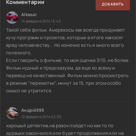
Комментарии
ДОБАВИТЬ
Alkasar
14 февраля 2014 15:43
Такой себе фильм. Амерекосы как всегда придумают
кучу программ и проэктов, которые в итоге наносят
вред человечеству... Но конечно есть и много всего
полезного.
Если говорить о фильме, то моя оценка 3/10, не более.
Фильм нудный и предсказуем, да еще ко всему и
перевод не качественный. Фильм можно просмотреть
в режиме "перемотки", минут за 15, при этом особо
смысл не утратится.
Андрій595
12 февраля 2014 02:05
харошый детектив,на разок пойдет но как то по
дурацки закончился,или будет продолжения или на