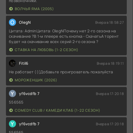
позвоночники.
ВОЛЧЬЯ ЯМА (2005)
O
OlegN
Вчера в 18:58:27
Цитата: AdminЦитата: OlegNПочему нет 2-го сезона на
скачивание ?В 1-м плеере есть кнопка - СкачатьА торент
будет на скачивание всех серий 2-го сезона ?
СТАВКА НА ЛЮБОВЬ (1-2 СЕЗОН)
Fitil6
Вчера в 18:19:11
Не работает (((Добавьте проигрователь пожалуйста
МОРОЖЕНЩИК (2026)
Y
yf6vcdfb 7
Вчера в 17:20:18
556565
COMEDY CLUB / КАМЕДИ КЛАБ (1-22 СЕЗОН)
Y
yf6vcdfb 7
Вчера в 17:20:18
556565