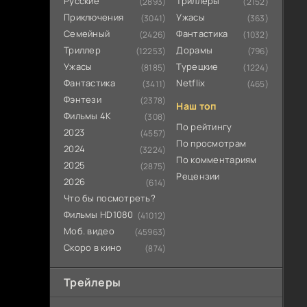
Русские
Триллеры
(2893)
(2152)
Приключения
Ужасы
(3041)
(363)
Семейный
Фантастика
(2426)
(1032)
Триллер
Дорамы
(12253)
(796)
Ужасы
Турецкие
(8185)
(1224)
Фантастика
Netflix
(3411)
(465)
Фэнтези
(2378)
Наш топ
Фильмы 4К
(308)
По рейтингу
2023
(4557)
По просмотрам
2024
(3224)
По комментариям
2025
(2875)
Рецензии
2026
(614)
Что бы посмотреть?
Фильмы HD1080
(41012)
Моб. видео
(45963)
Скоро в кино
(874)
Трейлеры