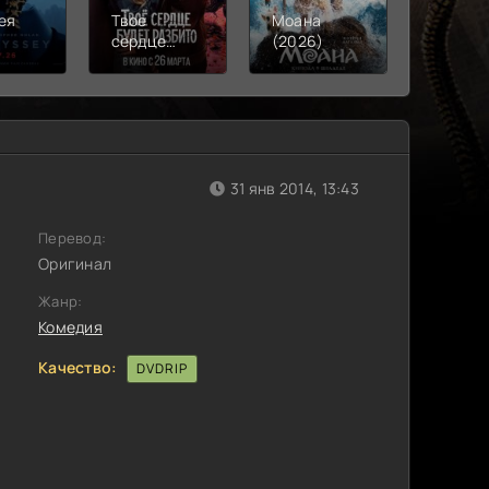
ея
Твое
Моана
Смерть
)
сердце
(2026)
Робина
будет
(2026)
разбито
(2026)
31 янв 2014, 13:43
Перевод:
Оригинал
Жанр:
Комедия
Качество:
DVDRIP