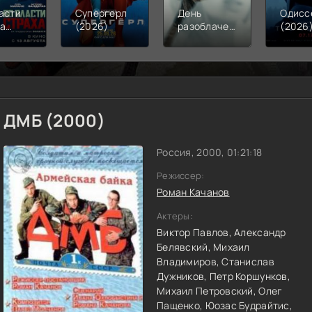
асти
Супергерл
День
Одисс
ха
(2026)
разоблачения
(2026
6)
(2026)
ДМБ (2000)
Россия, 2000, 01:21:18
Режиссер:
Роман Качанов
Актеры:
Виктор Павлов,
Александр
Белявский,
Михаил
Владимиров,
Станислав
Дужников,
Петр Коршунков,
Михаил Петровский,
Олег
Пащенко,
Юозас Будрайтис,