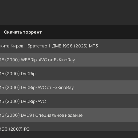
Скачать торрент
кита Киров - Братство 1, ДМБ 1996 (2025) МР3
Б (2000) WEBRip-AVC от ExKinoRay
Б (2000) DVDRip
Б (2000) DVDRip-AVC от ExKinoRay
Б (2000) DVDRip-AVC
Б (2006) DVD9 | Специальное издание
Б 3 (2007) PC