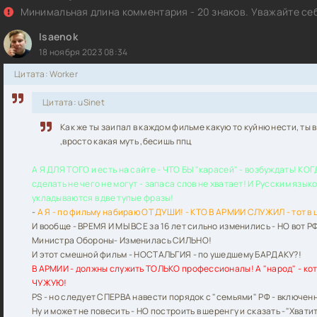
Минимальная длина комментария - 20 знаков. Уважайте себ
Б-002 (2000) DVDRip [H.264] [PR]
Isaenok
18 ноября 2023 08:34
Б (2000) DVDRip [H.264]
Цитата: Worker
Б (2000) DVDRip [H.264]
Цитата: uSinet
 - OST ДМБ (2000) [MP3|192 кб/с]<Soundtrack>
Как же ты заипал в каждом фильме какую то куйню нести, ты
,вросто какая муть ,бесишь ппц
Б (2000) DVDRip
А Я ДЛЯ ТОГО и есть на сайте - ЧТО БЫ "карасей" - возбуждать! КОГД
сделать не чего не могут - запаса слов не хватает! И Русским язы
хаил Серёгин | ДМБ - 4. Большие маневры (2011) [MP3, Сергей 
abay7)]
укладываются в две тупые фразы!
-
А Я - по фильму набираю ОТ ДУШИ! - КТО В АРМИИ СЛУЖИЛ - тот в 
И вообще - ВРЕМЯ И МЫ ВСЕ за 16 лет сильно изменились - НО вот 
Б и ДМБ-002 (2000) DVD5
Министра Обороны- Изменилась СИЛЬНО!
И этот смешной фильм - НОСТАЛЬГИЯ - по ушедшему БАРДАКУ?!
В АРМИИ - должны служить ТОЛЬКО профессионалы! А "народ" - кот
ЧУЖУЮ!
PS - но следует СПЕРВА навести порядок с "семьями" РФ - включенн
Ну и может не повесить - НО построить в шеренгу и сказать -"Хвати