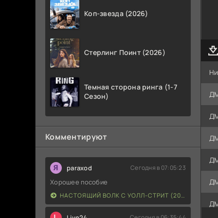
Коп-звезда (2026)
Стерлинг Поинт (2026)
Ни
Темная сторона ринга (1-7
ДМ
Сезон)
ДМ
Комментируют
ДМ
ДМ
paraxod
Сегодня в 07:05:23
ДМ
Хорошее пособие
НАСТОЯЩИЙ ВОЛК С УОЛЛ-СТРИТ (2026)
ДМ
L
Live24
Сегодня в 06:35:44