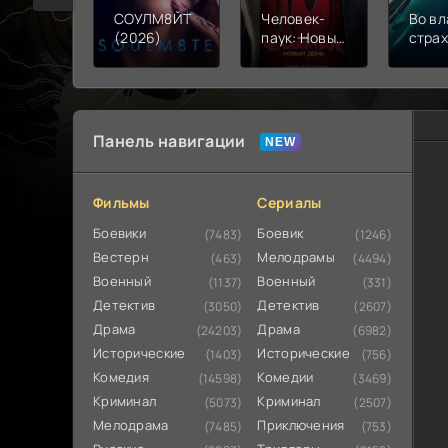
СОУЛМ8ЙТ
Человек-
Во вл
(2026)
паук: Новый
стра
день (2026)
(202
Панель навигации
Фильмы
Сериалы
Боевики
Боевик
(7483)
(1246)
Вестерн
Мелодрамы
(463)
(4494)
Военный
Военный
(1137)
(331)
Детектив
Детектив
(3050)
(2607)
Драма
Драма
(24203)
(6982)
Исторические
Исторические
(1403)
(756)
Комедия
Комедии
(14598)
(3469)
Криминал
Криминал
(5073)
(2507)
Мелодрама
Приключения
(7485)
(753)