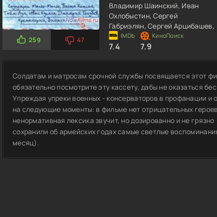
Владимир Шаинский,
Иван
Охлобыстин,
Сергей
Габриэлян,
Сергей Арцибашев,
259
47
7.4
7.9
Солдатам и матросам срочной службы посвящается этот фил
обязательно посмотрите эту кассету, дабы не оказаться б
Упреждая упреки военных - консерваторов в профанации и
на следующие моменты: в фильме нет отрицательных героев 
ненормативная лексика звучит, но дозированно и не грязно 
сохранили об армейских годах самые светлые воспоминания
месяц).