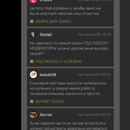
Се
Цитата: Nansishkaни о чемВы явно не
были жертвой насилия и вы эгоистка.
ДМ
ДАЙТЕ ШОУ (2024)
ДМ
SlaVaD
Сегодня в 03:49:18
Ну наконец-то новый сезон ТЕД ЛАССО!!!
ДМ
МОДЕРАТОРЫ, можно расписание выхода
серий?!
ДМ
ТЕД ЛАССО (1-4 СЕЗОН)
Ни
laska008
Сегодня в 00:03:52
ДМ
Сценарий местами кажется написанным
на коленке, а оперативная работа
показана слишком сказочно и просто.
ДМ
ДУПЛЕТ (2025)
ДМ
из
Abrrial
Сегодня в 00:02:02
Хуже первой части,но лучше второй,это
ДМ
можно посмотреть довольно интересно