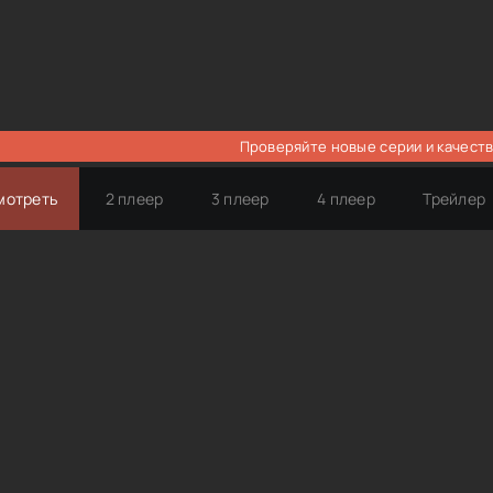
Проверяйте новые серии и качеств
мотреть
2 плеер
3 плеер
4 плеер
Трейлер