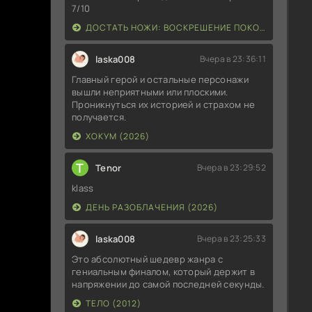
7/10
ДМ
ДОСТАТЬ НОЖИ: ВОСКРЕШЕНИЕ ПОКОЙНИКА (2025)
ДМ
laska008
Вчера в 23:36:11
Главный герой и остальные персонажи
ДМ
вышли неприятными или плоскими.
Проникнуться их историей и страхом не
получается.
VA
ХОКУМ (2026)
ДМ
T
Tenor
Вчера в 23:29:52
Ми
klass
(b
ДЕНЬ РАЗОБЛАЧЕНИЯ (2026)
ДМ
laska008
Вчера в 23:25:33
Это абсолютный шедевр жанра с
гениальным финалом, который держит в
напряжении до самой последней секунды.
ТЕЛО (2012)