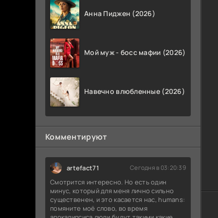
Анна Пиджен (2026)
Мой муж - босс мафии (2026)
Навечно влюбленные (2026)
Комментируют
artefact71
Сегодня в 03:20:39
Смотрится интересно. Но есть один
минус, который для меня лично сильно
существенен, и это касается нас, humans:
помяните моё слово, во время
апокалипсиса люди будут такими какие