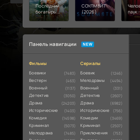
Последний
СОУЛМ8ЙТ
Чело
богатырь.
(2026)
паук:
Колобок
день 
(2026)
Панель навигации
Фильмы
Сериалы
Боевики
Боевик
(7483)
(1246)
Вестерн
Мелодрамы
(463)
(4494)
Военный
Военный
(1137)
(331)
Детектив
Детектив
(3050)
(2607)
Драма
Драма
(24203)
(6982)
Исторические
Исторические
(1403)
(756)
Комедия
Комедии
(14598)
(3469)
Криминал
Криминал
(5073)
(2507)
Мелодрама
Приключения
(7485)
(753)