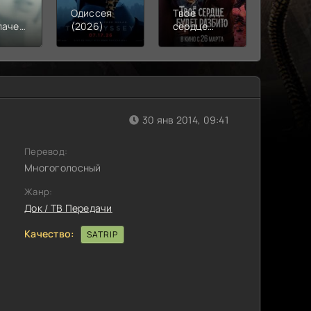
Одиссея
Твое
Моана
лачения
(2026)
сердце
(2026)
)
будет
разбито
(2026)
30 янв 2014, 09:41
Перевод:
Многоголосный
Жанр:
Док / ТВ Передачи
Качество:
SATRIP