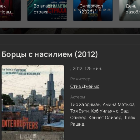
век-
Во власти
Супергерл
День
 Новый
страха
(2026)
разоб
(2026)
(2026)
(2026
Борцы с насилием (2012)
, 2012, 125 мин.
Режиссер:
Стив Джеймс
Актеры:
Тио Хардиман,
Амина Мэтьюз,
Тоя Бэти,
Коб Уильямс,
Бад
Оливер,
Кеннет Оливер,
Шейх
Рашид,