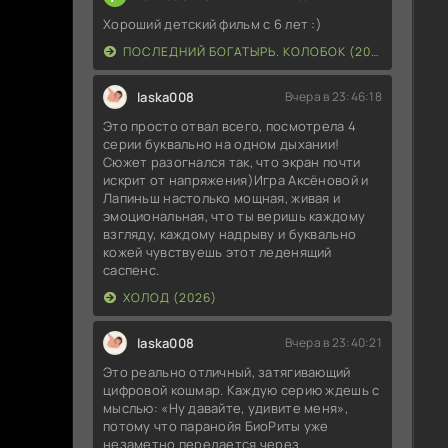
Хороший детский фильм с 6 лет :)
ПОСЛЕДНИЙ БОГАТЫРЬ. КОЛОБОК (2026)
laska008
Вчера в 23:46:18
Это просто отвал всего, посмотрела 4
серии буквально на одном дыхании!
Сюжет разогнался так, что экран почти
искрит от напряжения)Игра Аксёновой и
Лапиньш настолько мощная, живая и
эмоциональная, что ты веришь каждому
взгляду, каждому надрыву и буквально
кожей чувствуешь этот леденящий
саспенс.
ХОЛОД (2026)
laska008
Вчера в 23:40:21
Это реально отличный, затягивающий
цифровой кошмар. Каждую серию ждешь с
мыслью: «Ну давайте, удивите меня»,
потому что паранойя БиоРиты уже
незаметно передается через