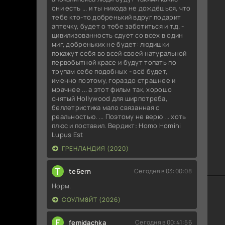
они есть ... и ты никода не дождёшься, что
тебе кто-то добренький вдруг подарит
аптечку, будет о тебе заботиться и т.д. -
цивилизованность сдует со всех в один
миг, добреньких не будет: людишки
покажут себя во всей своей натуральной
первобытной красе и будут топать по
трупам себе подобных - всё будет,
именно поэтому, гораздо страшнее и
мрачнее ... а этот фильм так, хорошо
снятый Hollywood для ширпотреба,
беллетристика мало связанная с
реальностью. ... Поэтому не верю ... хоть
плюс и поставил. Вердикт: Homo Homini
Lupus Est
ГРЕНЛАНДИЯ (2020)
T
te6ern
Сегодня в 03:00:08
Норм.
СОУЛМ8ЙТ (2026)
F
femidachka
Сегодня в 00:41:56