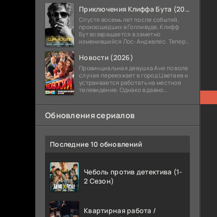
Приключения Клиффа Бута (2026)
Спустя восемь лет после событий,
произошедших в Голливуде, Клифф
Бут возвращается в заметно
изменившийся Лос-Анджелес. Теперь
он работает монтажником и остаётся
в тени голливудской студийной
Новости (2026)
системы,
Провинциальная девушка Аня по воле
случая переезжает в город Цветаев и
устраивается работать на местное
телевидение. Однако в давно
сложившемся коллективе новостного
канала новенькую никто не ждёт, и
Обновления сериалов
Последние 10 обновлений
Чеболь против детектива (1-
2 Сезон)
Квартирная работа /