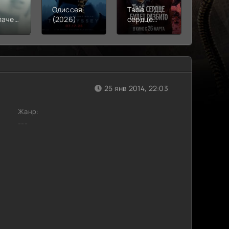
Одиссея
Твое
Моана
лачения
(2026)
сердце
(2026)
)
будет
разбито
(2026)
25 янв 2014, 22:03
Жанр:
---