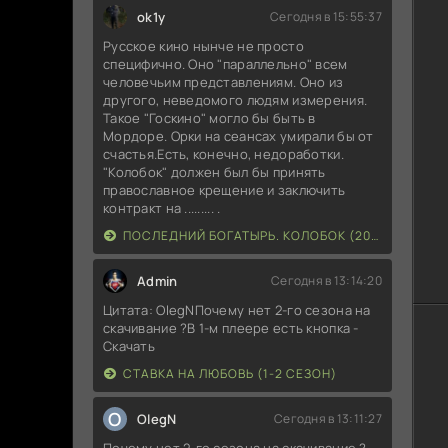
ok1y
Сегодня в 15:55:37
Русское кино нынче не просто
специфично. Оно "параллельно" всем
человечьим представлениям. Оно из
другого, неведомого людям измерения.
Такое "Госкино" могло бы быть в
Мордоре. Орки на сеансах умирали бы от
счастья.Есть, конечно, недоработки.
"Колобок" должен был бы принять
православное крещение и заключить
контракт на ......... .
ПОСЛЕДНИЙ БОГАТЫРЬ. КОЛОБОК (2026)
Admin
Сегодня в 13:14:20
Цитата: OlegNПочему нет 2-го сезона на
скачивание ?В 1-м плеере есть кнопка -
Скачать
СТАВКА НА ЛЮБОВЬ (1-2 СЕЗОН)
O
OlegN
Сегодня в 13:11:27
Почему нет 2-го сезона на скачивание ?