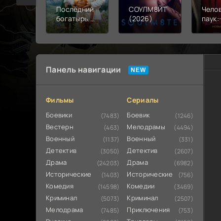
Последний
СОУЛМ8ЙТ
Чело
богатырь.
(2026)
паук:
Колобок
день 
(2026)
Панель навигации
Фильмы
Сериалы
Боевики
Боевик
(7483)
(1246)
Вестерн
Мелодрамы
(463)
(4494)
Военный
Военный
(1137)
(331)
Детектив
Детектив
(3050)
(2607)
Драма
Драма
(24203)
(6982)
Исторические
Исторические
(1403)
(756)
Комедия
Комедии
(14598)
(3469)
Криминал
Криминал
(5073)
(2507)
Мелодрама
Приключения
(7485)
(753)