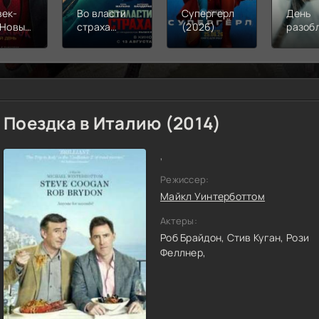
век-
Во власти
Супергерл
День
 Новый
страха
(2026)
разоб
(2026)
(2026)
(2026
Поездка в Италию (2014)
,
Режиссер:
Майкл Уинтерботтом
Актеры:
Роб Брайдон,
Стив Куган,
Рози
Феллнер,