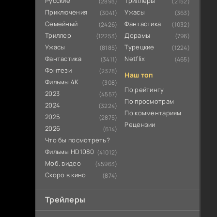
Русские
Триллеры
(2893)
(2152)
Приключения
Ужасы
(3041)
(363)
Семейный
Фантастика
(2426)
(1032)
Триллер
Дорамы
(12253)
(796)
Ужасы
Турецкие
(8185)
(1224)
Фантастика
Netflix
(3411)
(465)
Фэнтези
(2378)
Наш топ
Фильмы 4К
(308)
По рейтингу
2023
(4557)
По просмотрам
2024
(3224)
По комментариям
2025
(2875)
Рецензии
2026
(614)
Что бы посмотреть?
Фильмы HD1080
(41012)
Моб. видео
(45963)
Скоро в кино
(874)
Трейлеры