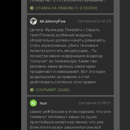
СТАВКА НА ЛЮБОВЬ (1-2 СЕЗОН)
MrJohnnyFive
Сегодня в 12:46:29
Цитата: Фрэльдор Показать / Скрыть
текстПочему долбаный андроид
обязательно должен начать ревновать,
стать агрессивным, убить техника и
попытаться стать вездесущим....Ты
посмотри какую информацию андроид
"получил" из телевизора. Какая там
реклама, какие фильмы, какие идеи
продвигают и навязывают. Вот эти идеи
андроид взял за правило и стал
действовать согласно этих правил.
СОУЛМ8ЙТ (2026)
N
nux
Сегодня в 12:09:51
самое уе#$нское в этом сериале, что они
тяяяянут потяяянут какую то сцуко
простейшую сюжетную линию, что уже
блин почти сезон закончился они всё