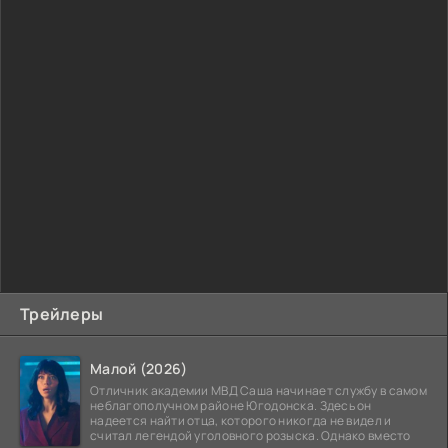
Трейлеры
Малой (2026)
Отличник академии МВД Саша начинает службу в самом
неблагополучном районе Югодонска. Здесь он
надеется найти отца, которого никогда не видел и
считал легендой уголовного розыска. Однако вместо