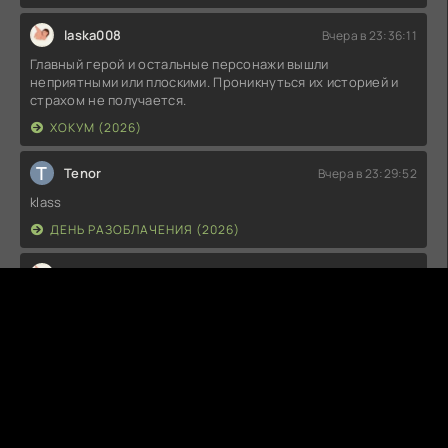
laska008
Вчера в 23:36:11
Главный герой и остальные персонажи вышли
неприятными или плоскими. Проникнуться их историей и
страхом не получается.
ХОКУМ (2026)
T
Tenor
Вчера в 23:29:52
klass
ДЕНЬ РАЗОБЛАЧЕНИЯ (2026)
laska008
Вчера в 23:25:33
Это абсолютный шедевр жанра с гениальным финалом,
который держит в напряжении до самой последней
секунды.
ТЕЛО (2012)