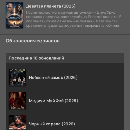
Девятая планета (2026)
После несчастного случая автомеханик Дима Хруст
неожиданно вспоминает службу на Девятой планете. В
его памяти оживают неземные пейзажи, база землян,
сражения с чудовищами, верные товарищи и любимая
Обновления сериалов
Последние 10 обновлений
Небесный замок (2026)
Медиум Муй Фей (2026)
Черный коралл (2026)