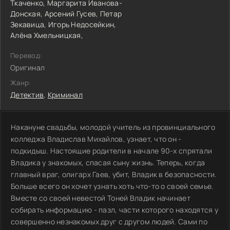
Ткаченко,
Маргарита Иванова-
Донская,
Арсений Гусев,
Петар
Зекавица,
Игорь Недосейкин,
Алёна Хмельницкая,
Перевод:
Оригинал
Жанр:
Детектив
,
Криминал
Накануне свадьбы, молодой учитель из провинциального
колледжа Владислав Михайлов, узнает, что он -
подкидыш. Настоящие родители в начале 90-х спрятали
Владика у знакомых, спасая сыну жизнь. Теперь, когда
главный враг, олигарх Гаев, убит, Владик в безопасности.
Больше всего он хочет узнать хоть что-то о своей семье.
Вместе со своей невестой Тоней Владик начинает
собирать информацию - пазл, части которого находятся у
совершенно незнакомых друг с другом людей. Сами по