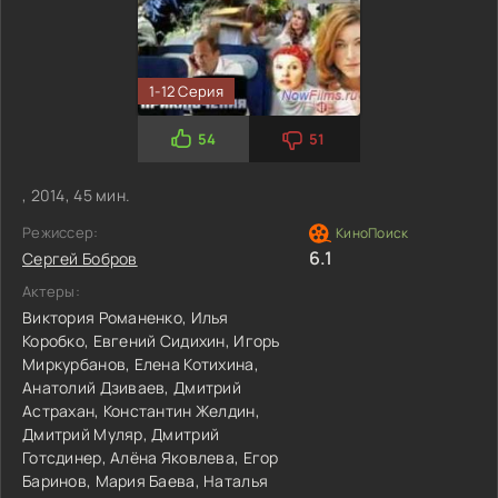
1-12 Серия
54
51
, 2014, 45 мин.
Режиссер:
6.1
Сергей Бобров
Актеры:
Виктория Романенко,
Илья
Коробко,
Евгений Сидихин,
Игорь
Миркурбанов,
Елена Котихина,
Анатолий Дзиваев,
Дмитрий
Астрахан,
Константин Желдин,
Дмитрий Муляр,
Дмитрий
Готсдинер,
Алёна Яковлева,
Егор
Баринов,
Мария Баева,
Наталья