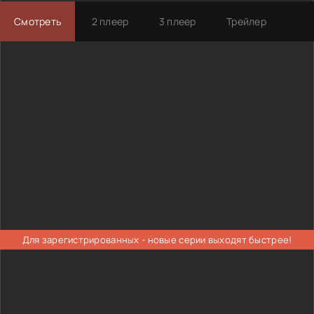
Смотреть
2 плеер
3 плеер
Трейлер
Для зарегистрированных - новые серии выходят быстрее!