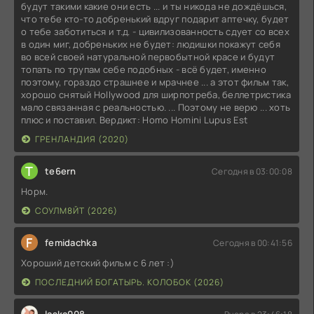
будут такими какие они есть ... и ты никода не дождёшься,
что тебе кто-то добренький вдруг подарит аптечку, будет
о тебе заботиться и т.д. - цивилизованность сдует со всех
в один миг, добреньких не будет: людишки покажут себя
во всей своей натуральной первобытной красе и будут
топать по трупам себе подобных - всё будет, именно
поэтому, гораздо страшнее и мрачнее ... а этот фильм так,
хорошо снятый Hollywood для ширпотреба, беллетристика
мало связанная с реальностью. ... Поэтому не верю ... хоть
плюс и поставил. Вердикт: Homo Homini Lupus Est
ГРЕНЛАНДИЯ (2020)
T
te6ern
Сегодня в 03:00:08
Норм.
СОУЛМ8ЙТ (2026)
F
femidachka
Сегодня в 00:41:56
Хороший детский фильм с 6 лет :)
ПОСЛЕДНИЙ БОГАТЫРЬ. КОЛОБОК (2026)