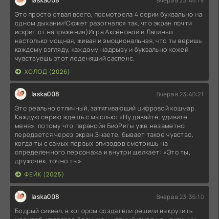
laska008
Вчера в 23:46:18
Это просто отвал всего, посмотрела 4 серии буквально на
одном дыхании!Сюжет разогнался так, что экран почти
искрит от напряжения)Игра Аксёновой и Лапиньш
настолько мощная, живая и эмоциональная, что ты веришь
каждому взгляду, каждому надрыву и буквально кожей
чувствуешь этот леденящий саспенс.
ХОЛОД (2026)
laska008
Вчера в 23:40:21
Это реально отличный, затягивающий цифровой кошмар.
Каждую серию ждешь с мыслью: «Ну давайте, удивите
меня», потому что паранойя БиоРиты уже незаметно
передается через экран.Знаете, бывает такое чувство,
когда ты с самых первых эпизодов смотришь на
определенного персонажа и внутри щелкает: «Это ты,
дружочек, точно ты».
ФЕЙК (2025)
laska008
Вчера в 23:36:10
Бодрый сиквел, в котором создатели решили выкрутить