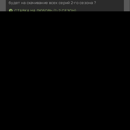
будет на скачивание всех серий 2-го сезона ?
СТАВКА НА ЛЮБОВЬ (1-2 СЕЗОН)
Fitil6
Вчера в 18:19:11
Не работает (((Добавьте проигрователь пожалуйста
МОРОЖЕНЩИК (2026)