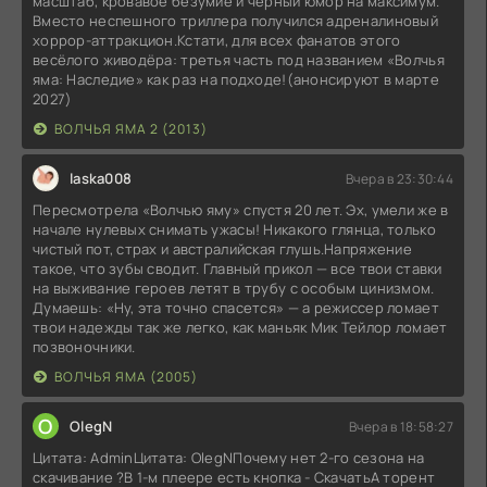
масштаб, кровавое безумие и чёрный юмор на максимум.
Вместо неспешного триллера получился адреналиновый
хоррор-аттракцион.Кстати, для всех фанатов этого
весёлого живодёра: третья часть под названием «Волчья
яма: Наследие» как раз на подходе!(анонсируют в марте
2027)
ВОЛЧЬЯ ЯМА 2 (2013)
laska008
Вчера в 23:30:44
Пересмотрела «Волчью яму» спустя 20 лет. Эх, умели же в
начале нулевых снимать ужасы! Никакого глянца, только
чистый пот, страх и австралийская глушь.Напряжение
такое, что зубы сводит. Главный прикол — все твои ставки
на выживание героев летят в трубу с особым цинизмом.
Думаешь: «Ну, эта точно спасется» — а режиссер ломает
твои надежды так же легко, как маньяк Мик Тейлор ломает
позвоночники.
ВОЛЧЬЯ ЯМА (2005)
O
OlegN
Вчера в 18:58:27
Цитата: AdminЦитата: OlegNПочему нет 2-го сезона на
скачивание ?В 1-м плеере есть кнопка - СкачатьА торент