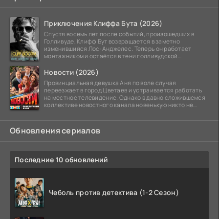
Приключения Клиффа Бута (2026)
Спустя восемь лет после событий, произошедших в
Голливуде, Клифф Бут возвращается в заметно
изменившийся Лос-Анджелес. Теперь он работает
монтажником и остаётся в тени голливудской
студийной системы,
Новости (2026)
Провинциальная девушка Аня по воле случая
переезжает в город Цветаев и устраивается работать
на местное телевидение. Однако в давно сложившемся
коллективе новостного канала новенькую никто не
ждёт, и
Обновления сериалов
Последние 10 обновлений
Чеболь против детектива (1-2 Сезон)