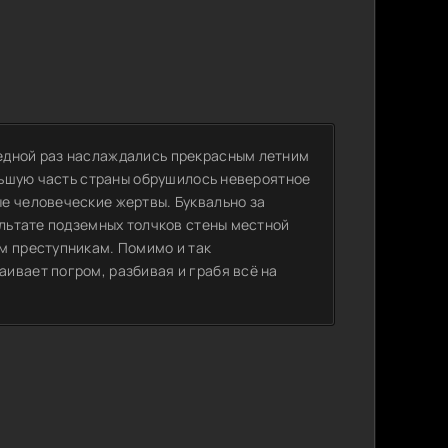
едной раз наслаждались прекрасным летним
ольшую часть страны обрушилось невероятное
е человеческие жертвы. Буквально за
ультате подземных толчков стены местной
м преступникам. Помимо и так
ивает погром, разбивая и грабя всё на