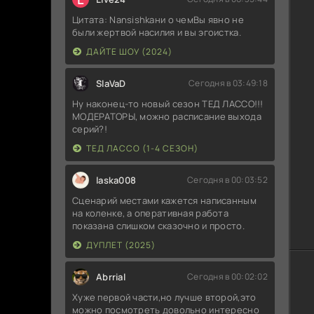
Цитата: Nansishkaни о чемВы явно не
были жертвой насилия и вы эгоистка.
ДАЙТЕ ШОУ (2024)
SlaVaD
Сегодня в 03:49:18
Ну наконец-то новый сезон ТЕД ЛАССО!!!
МОДЕРАТОРЫ, можно расписание выхода
серий?!
ТЕД ЛАССО (1-4 СЕЗОН)
laska008
Сегодня в 00:03:52
Сценарий местами кажется написанным
на коленке, а оперативная работа
показана слишком сказочно и просто.
ДУПЛЕТ (2025)
Abrrial
Сегодня в 00:02:02
Хуже первой части,но лучше второй,это
можно посмотреть довольно интересно