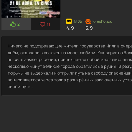
2
11
4.9
5.9
Ничего не подозревающие жители государства Чили в очер
днём, отдыхали, купались на море, любили. Как вдруг на б
по силе землетрясение, повлекшее за собой многочисленны
несколько минут великие города обратились в руины. В рез
тюрьмы не выдержали и открыли путь на свободу опаснейши
воцарившегося хаоса толпа разъярённых заключенных устра
своём пути…