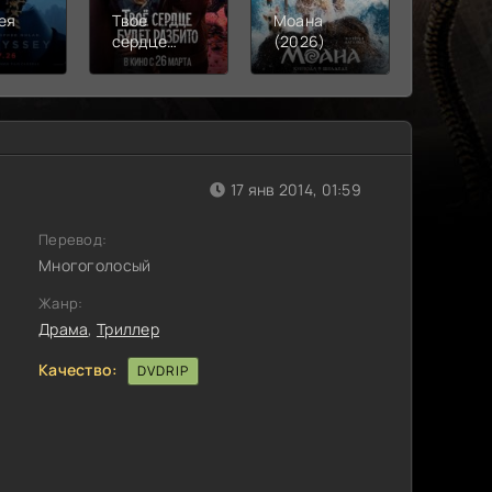
ея
Твое
Моана
Смерть
)
сердце
(2026)
Робина
будет
(2026)
разбито
(2026)
17 янв 2014, 01:59
Перевод:
Многоголосый
Жанр:
Драма
,
Триллер
Качество:
DVDRIP