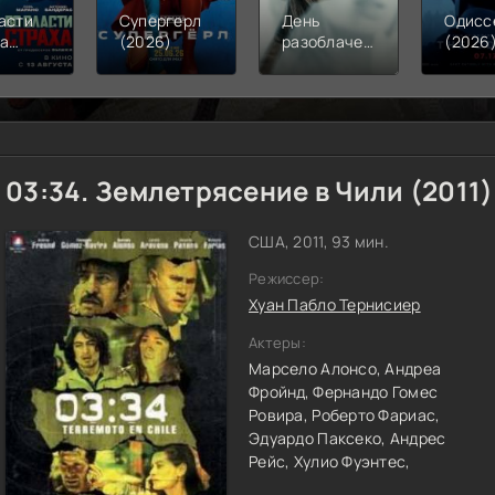
асти
Супергерл
День
Одисс
ха
(2026)
разоблачения
(2026
6)
(2026)
03:34. Землетрясение в Чили (2011)
США, 2011, 93 мин.
Режиссер:
Хуан Пабло Тернисиер
Актеры:
Марсело Алонсо,
Андреа
Фройнд,
Фернандо Гомес
Ровира,
Роберто Фариас,
Эдуардо Паксеко,
Андрес
Рейс,
Хулио Фуэнтес,