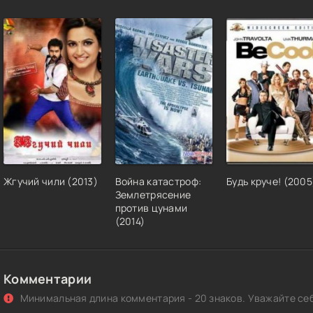
Жгучий чили (2013)
Война катастроф:
Будь круче! (2005
Землетрясение
против цунами
(2014)
Комментарии
Минимальная длина комментария - 20 знаков. Уважайте себ