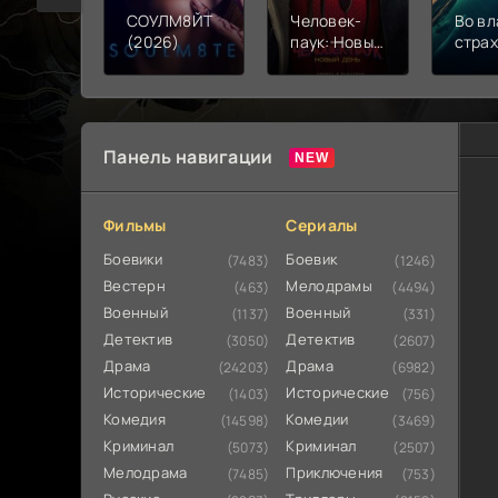
СОУЛМ8ЙТ
Человек-
Во вл
(2026)
паук: Новый
стра
день (2026)
(202
Панель навигации
Фильмы
Сериалы
Боевики
Боевик
(7483)
(1246)
Вестерн
Мелодрамы
(463)
(4494)
Военный
Военный
(1137)
(331)
Детектив
Детектив
(3050)
(2607)
Драма
Драма
(24203)
(6982)
Исторические
Исторические
(1403)
(756)
Комедия
Комедии
(14598)
(3469)
Криминал
Криминал
(5073)
(2507)
Мелодрама
Приключения
(7485)
(753)