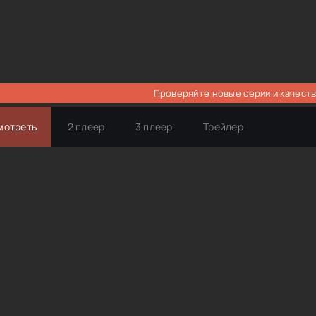
Проверяйте новые серии и качеств
мотреть
2 плеер
3 плеер
Трейлер