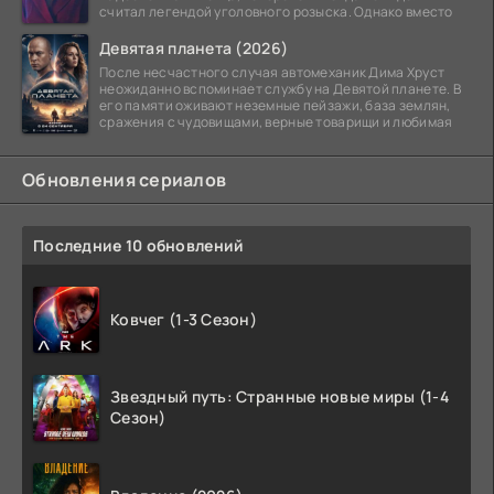
считал легендой уголовного розыска. Однако вместо
Девятая планета (2026)
После несчастного случая автомеханик Дима Хруст
неожиданно вспоминает службу на Девятой планете. В
его памяти оживают неземные пейзажи, база землян,
сражения с чудовищами, верные товарищи и любимая
Обновления сериалов
Последние 10 обновлений
Ковчег (1-3 Сезон)
Звездный путь: Странные новые миры (1-4
Сезон)