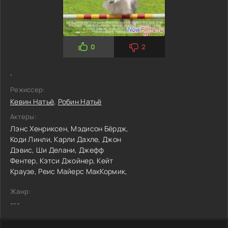
0
2
,
Режиссер:
Кевин Натьё
,
Робин Натьё
Актеры:
Лэнс Хенриксен,
Мэдисон Бёрдж,
Коди Линли,
Карли Дахле,
Джон
Дэвис,
Ши Делани,
Джефф
Фентер,
Кэтси Джойнер,
Кейт
Краузе,
Реис Майерс МакКормик,
Жанр:
---