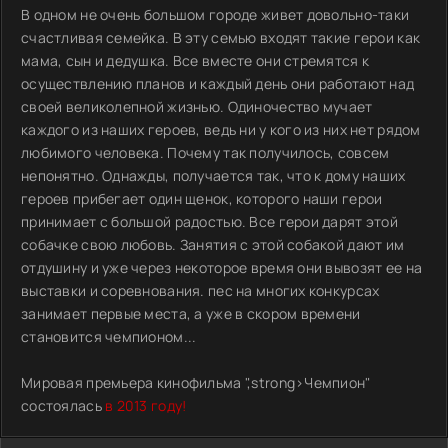
В одном не очень большом городе живет довольно-таки
счастливая семейка. В эту семью входят такие герои как
мама, сын и дедушка. Все вместе они стремятся к
осуществлению планов и каждый день они работают над
своей великолепной жизнью. Одиночество мучает
каждого из наших героев, ведь ни у кого из них нет рядом
любимого человека. Почему так получилось, совсем
непонятно. Однажды, получается так, что к дому наших
героев прибегает один щенок, которого наши герои
принимает с большой радостью. Все герои дарят этой
собачке свою любовь. Занятия с этой собакой дают им
отдушину и уже через некоторое время они вывозят ее на
выставки и соревнования. пес на многих конкурсах
занимает первые места, а уже в скором времени
становится чемпионом...
Мировая премьера кинофильма ",strong>Чемпион"
состоялась
в 2013 году!