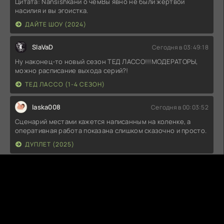
Цитата: Nansishkaни о чемВы явно не были жертвой
насилия и вы эгоистка.
ДАЙТЕ ШОУ (2024)
SlaVaD
Сегодня в 03:49:18
Ну наконец-то новый сезон ТЕД ЛАССО!!!МОДЕРАТОРЫ,
можно расписание выхода серий?!
ТЕД ЛАССО (1-4 СЕЗОН)
laska008
Сегодня в 00:03:52
Сценарий местами кажется написанным на коленке, а
оперативная работа показана слишком сказочно и просто.
ДУПЛЕТ (2025)
Abrrial
Сегодня в 00:02:02
Хуже первой части,но лучше второй,это можно
посмотреть довольно интересно 7/10
ДОСТАТЬ НОЖИ: ВОСКРЕШЕНИЕ ПОКОЙНИКА (2025)