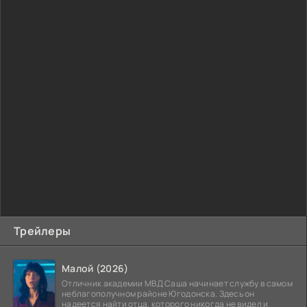
Трейлеры
Малой (2026)
Отличник академии МВД Саша начинает службу в самом
неблагополучном районе Югодонска. Здесь он
надеется найти отца, которого никогда не видел и