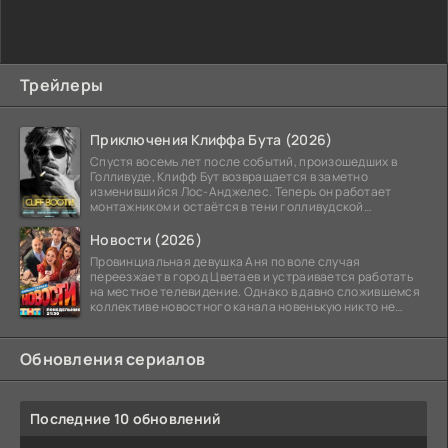
Трейлеры
Приключения Клиффа Бута (2026)
Спустя восемь лет после событий, произошедших в
Голливуде, Клифф Бут возвращается в заметно
изменившийся Лос-Анджелес. Теперь он работает
монтажником и остаётся в тени голливудской
студийной системы,
Новости (2026)
Провинциальная девушка Аня по воле случая
переезжает в город Цветаев и устраивается работать
на местное телевидение. Однако в давно сложившемся
коллективе новостного канала новенькую никто не
ждёт, и
Обновления сериалов
Последние 10 обновлений