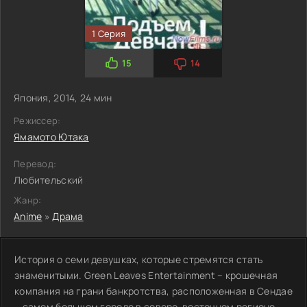
1 Серия
15
14
Япония, 2014, 24 мин
Режиссер:
Ямамото Ютака
Перевод:
Любительский
Жанр:
Anime
»
Драма
История о семи девушках, которые стремятся стать
знаменитыми. Green Leaves Entertainment – крошечная
компания на грани банкротства, расположенная в Сендае
– самом большом городе в северо-восточном регионе