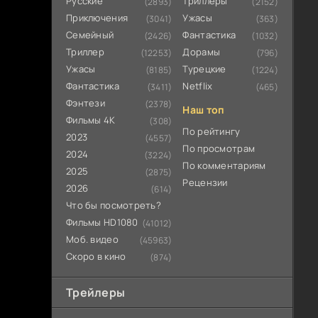
Русские
Триллеры
(2893)
(2152)
Приключения
Ужасы
(3041)
(363)
Семейный
Фантастика
(2426)
(1032)
Триллер
Дорамы
(12253)
(796)
Ужасы
Турецкие
(8185)
(1224)
Фантастика
Netflix
(3411)
(465)
Фэнтези
(2378)
Наш топ
Фильмы 4К
(308)
По рейтингу
2023
(4557)
По просмотрам
2024
(3224)
По комментариям
2025
(2875)
Рецензии
2026
(614)
Что бы посмотреть?
Фильмы HD1080
(41012)
Моб. видео
(45963)
Скоро в кино
(874)
Трейлеры