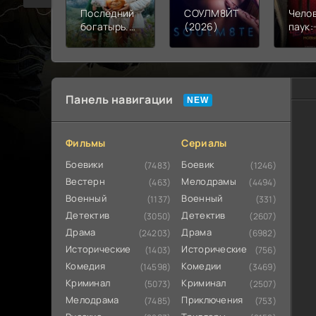
Последний
СОУЛМ8ЙТ
Чело
богатырь.
(2026)
паук:
Колобок
день 
(2026)
Панель навигации
Фильмы
Сериалы
Боевики
Боевик
(7483)
(1246)
Вестерн
Мелодрамы
(463)
(4494)
Военный
Военный
(1137)
(331)
Детектив
Детектив
(3050)
(2607)
Драма
Драма
(24203)
(6982)
Исторические
Исторические
(1403)
(756)
Комедия
Комедии
(14598)
(3469)
Криминал
Криминал
(5073)
(2507)
Мелодрама
Приключения
(7485)
(753)