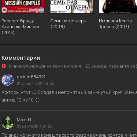
Расселл Брэнд:
Семь раз отмерь
Империя Криса
Комплекс Миссии
(2006)
Трояно (2007)
(2013)
Комментарии
Минимальная длина комментария - 20 знаков. Уважайте себ
goblin654321
21 апреля 2014 13:05
Афторы жгут :D Создали непонятный замкнутый круг :D ну 
аниме 10 из 10 :))
Max-11
29 марта 2014 21:23
По видимому это конец первого сезона,очень крутое и ин