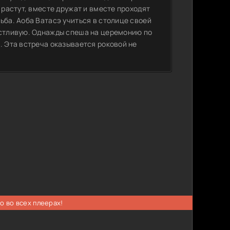
 растут, вместе дружат и вместе проходят
ьба. Аоба Ватасэ учиться в столице своей
астливую. Однажды спеша на церемонию по
. Эта встреча оказывается роковой не
о во всех плеерах!