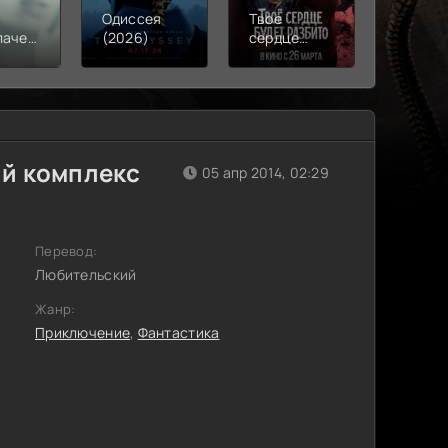
Одиссея
Твое
Моана
лачения
(2026)
сердце
(2026)
)
будет
разбито
(2026)
ий комплекс
05 апр 2014, 02:29
Перевод:
Любительский
Жанр:
Приключение
,
Фантастика