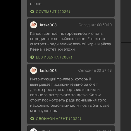
огонь
СОУЛМ8ЙТ (2026)
laska008
Сегодня в 00:30:10
Качественное, неторопливое и очень
породистое английское кино. Его стоит
смотреть ради великолепной игры Майкла
Кейна и эстетики эпохи.
БЕЗ ИЗЪЯНА (2007)
laska008
Сегодня в 00:27:48
Интригующий триллер, который
выигрывает исключительно за счет
дикого реального первоисточника и
сильного актерского тандема. Фильм
стоит посмотреть ради понимания того,
насколько опасными могут быть бытовые
манипуляторы.
ДВОЙНОЙ АГЕНТ (2022)