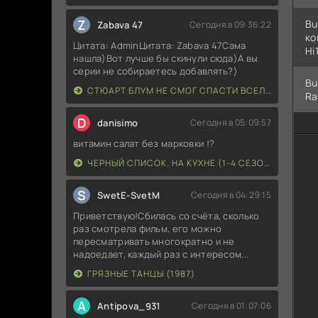
Z
Bu
Zabava 47
Сегодня в 09:36:22
ко
Цитата: AdminЦитата: Zabava 47Сама
Hi
нашла)Вот лучше бы скинули сюда)А вы
серии не собираетесь добавлять?)
Bu
СТЮАРТ БЛУМ НЕ СМОГ СПАСТИ ВСЕЛЕННУЮ (2026)
Ra
D
danisimo
Сегодня в 05:09:57
витамин салат без марковки !?
ЧЕРНЫЙ СПИСОК. НА КУХНЕ (1-4 СЕЗОН)
S
SwetE-SvetM
Сегодня в 04:29:15
Приветствую!Сбилась со счёта, сколько
раз смотрела фильм, его можно
пересматривать многократно и не
надоедает, каждый раз с интересом...
ГРЯЗНЫЕ ТАНЦЫ (1987)
A
Antipova_931
Сегодня в 01:07:06