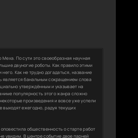
 Меха. По сути это своеобразная научная
льшие двуногие роботы. Как правило этими
 него. Как не трудно догадаться, название
дь является банальным сокращением слова
ициально утверждённым и указывает на
В аниме популярность этого жанра сложно
 некоторые произведения и вовсе уже успели
е выходят ежегодно, радуя текущих
о оповестила общественность о старте работ
не увидим. В центре событие двое парней