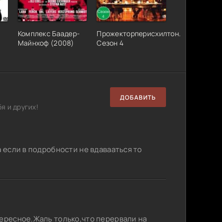
Комплекс Баадер-
Прожекторперисхилтон.
Майнхоф (2008)
Сезон 4
ДОБАВИТЬ
я и других!
а если в подробности не вдавааться то
тересное.Жаль только,что перервали на