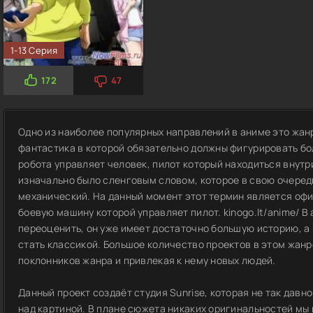
1-13 Серия
172
47
Одно из наиболее популярных направлений в аниме это жанр
фантастика в которой обязательно должны фигурировать бо
робота управляет человек, пилот который находиться внутри
изначально было сленговым словом, которое в свою очере
механический. На данный момент этот термин является оф
боевую машину которой управляет пилот. kinogo.lt/anime/ 
переоценить, он уже имеет достаточно большую историю, а
стать классикой. Большое количество проектов в этом жанр
поклонников жанра и привлекая к нему новых людей.
Данный проект создаёт студия Sunrise, которая не так давн
над картиной. В плане сюжета никаких оригинальностей мы 