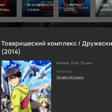
век-
Во власти
Супергерл
День
 Новый
страха
(2026)
разоб
(2026)
(2026)
(2026
Товарищеский комплекс / Дружеск
(2014)
Япония, 2014, 25 мин
Режиссер:
Танабэ Ясухиро