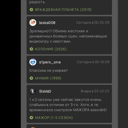
радость.
ВРАЖДЕБНАЯ ПЛАНЕТА (2019)
laska008
Сегодня в 00:25:39
Зрелищно!!! Обилие жестоких и
динамичных боевых сцен, напоминающих
видеоигру с квестами.
КОЛОНИЯ (2026)
s1pers_one
Сегодня в 00:16:09
Классика не умирает
МУМИЯ (1999)
SlaVaD
Вчера в 23:43:23
1 и 2 сезоны уже сейчас кажутся очень
слабыми в отличии от 3-го. Хотя, в те
времена все смотрели МАЖОРА взахлёб!
МАЖОР (1-5 СЕЗОН)