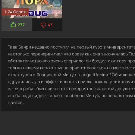
1-24 Серия
277
43
Тада Банри недавно поступил на первый курс в университет
настолько перенервничал что сразу как она закончилась Та
обстоятельство его очень огорчило, он бродил и от горя про
только нашему герою трудно ориентироваться на местности,
столкнулся с Янагисавой Мицуо. kinogo.lt/anime/ Объедин
сдружились, да и эффективность поиска выхода у них значи
взгляд ребят был прикован к невероятно красивой девушке ч
особо рада видеть героев, особенно Мицуо, по непонятным 
цветов.