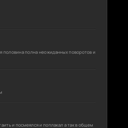
ая половина полна неожиданных поворотов и
м
таить и посмеялся и поплакал а так в общем