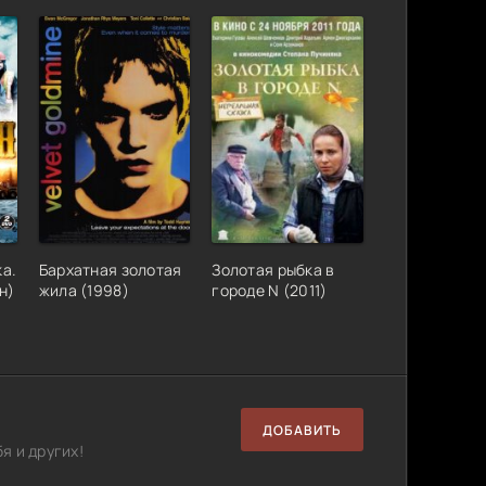
а.
Бархатная золотая
Золотая рыбка в
н)
жила (1998)
городе N (2011)
ДОБАВИТЬ
я и других!