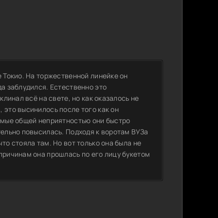
е Токио. На торжественной линейке он
да заблудился. Естественно это
клинал всё на свете, но как оказалось не
 это высинилось после того как он
яемые общей неприятностью они быстро
тельно повысилась. Подходя к воротам ВУЗа
то стояла там. Но вот только она была не
причинам она прошлась по его лицу букетом