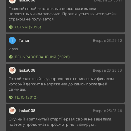
laska008
Вчера в 23:36:11
Главный герой и остальные персонажи вышли
неприятными или плоскими. Проникнуться их историей и
страхом не получается.
ХОКУМ (2026)
T
Tenor
Вчера в 23:29:52
klass
ДЕНЬ РАЗОБЛАЧЕНИЯ (2026)
laska008
Вчера в 23:25:33
Это абсолютный шедевр жанра с гениальным финалом,
который держит в напряжении до самой последней
секунды.
ТЕЛО (2012)
laska008
Вчера в 23:23:46
Скучный и затянутый стартПервая серия не зацепила,
поэтому продолжать просмотр не планирую .