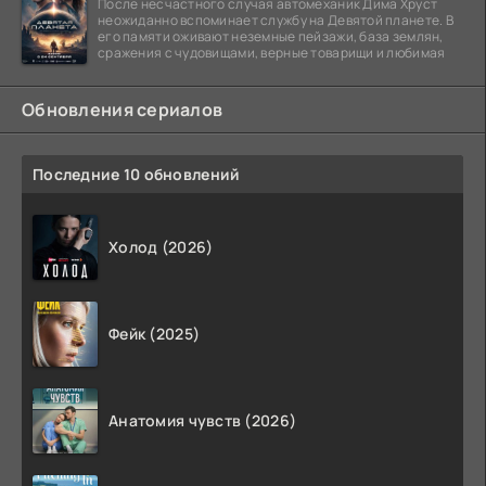
После несчастного случая автомеханик Дима Хруст
неожиданно вспоминает службу на Девятой планете. В
его памяти оживают неземные пейзажи, база землян,
сражения с чудовищами, верные товарищи и любимая
Обновления сериалов
Последние 10 обновлений
Холод (2026)
Фейк (2025)
Анатомия чувств (2026)