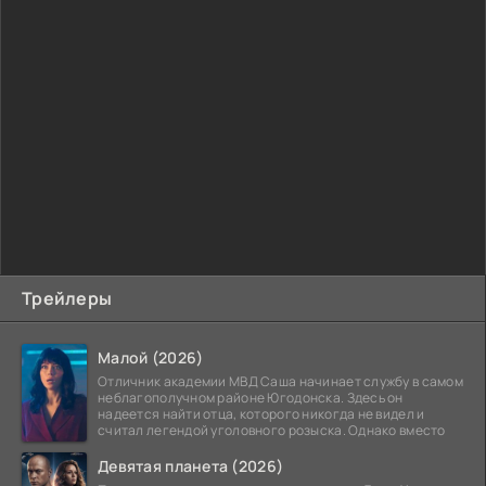
Трейлеры
Малой (2026)
Отличник академии МВД Саша начинает службу в самом
неблагополучном районе Югодонска. Здесь он
надеется найти отца, которого никогда не видел и
считал легендой уголовного розыска. Однако вместо
Девятая планета (2026)