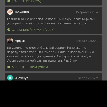
КОЛЛЕКТИВ (2025)
laska008
Вчера в 23:20:47
Глянцевый, но абсолютно пресный и скучноватый фильм
,который спасает только харизма главных актеров.
СЛУЖЕБНЫЙ РОМАН (2026)
урфан
Вчера в 22:29:21
на удивление смотрибельный сериал. Напряжение
чередуется с хорошим юмором. Баланс напряженных и
юмористических сцен идеален. Смотрите в переводе
Левитации. на мой взгляд, идеальный дубляж
МЕНЕДЖЕР КИМ (2026)
A
Alexeiys
Вчера в 21:52:27
Отличный трэшачок Создал сие творение точно безумный,
но мне зашло интересные боевки были даже довольно
смешные Фильм на любителя, кто такое не любит
проходите мимо 7/10
ОНИ ПРИДУТ ЗА ТОБОЙ (2026)