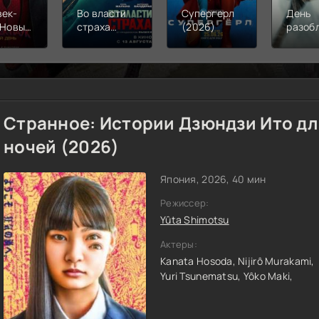
век-
Во власти
Супергерл
День
 Новый
страха
(2026)
разоб
(2026)
(2026)
(2026
Странное: Истории Дзюндзи Ито д
ночей (2026)
Япония, 2026, 40 мин
Режиссер:
Yûta Shimotsu
Актеры:
Kanata Hosoda,
Nijirô Murakami,
Yuri Tsunematsu,
Yôko Maki,