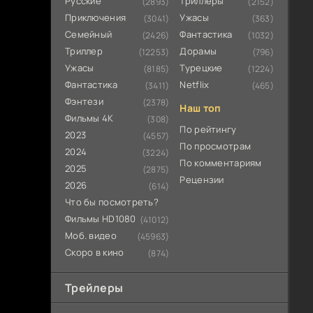
Русские
Триллеры
(2893)
(2152)
Приключения
Ужасы
(3041)
(363)
Семейный
Фантастика
(2426)
(1032)
Триллер
Дорамы
(12253)
(796)
Ужасы
Турецкие
(8185)
(1224)
Фантастика
Netflix
(3411)
(465)
Фэнтези
(2378)
Наш топ
Фильмы 4К
(308)
По рейтингу
2023
(4557)
По просмотрам
2024
(3224)
По комментариям
2025
(2875)
Рецензии
2026
(614)
Что бы посмотреть?
Фильмы HD1080
(41012)
Моб. видео
(45963)
Скоро в кино
(874)
Трейлеры