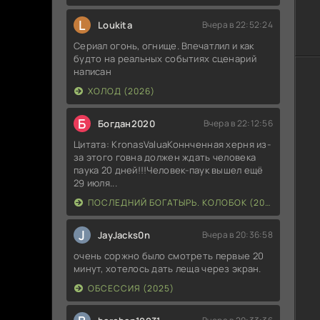
L
Loukita
Вчера в 22:52:24
Сериал огонь, огнище. Впечатлил и как
будто на реальных событиях сценарий
написан
ХОЛОД (2026)
Б
Богдан2020
Вчера в 22:12:56
Цитата: KronasValuaКоннченная херня из-
за этого говна должен ждать человека
паука 20 дней!!!Человек-паук вышел ещё
29 июля...
ПОСЛЕДНИЙ БОГАТЫРЬ. КОЛОБОК (2026)
J
JayJacks0n
Вчера в 20:36:58
очень соржно было смотреть первые 20
минут, хотелось дать леща через экран.
ОБСЕССИЯ (2025)