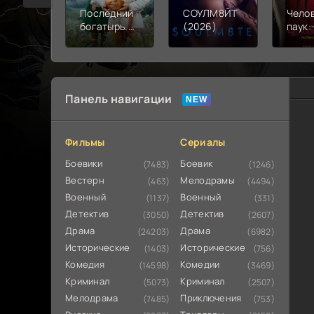
Последний
СОУЛМ8ЙТ
Чело
богатырь.
(2026)
паук:
Колобок
день 
(2026)
Панель навигации
Фильмы
Сериалы
Боевики
Боевик
(7483)
(1246)
Вестерн
Мелодрамы
(463)
(4494)
Военный
Военный
(1137)
(331)
Детектив
Детектив
(3050)
(2607)
Драма
Драма
(24203)
(6982)
Исторические
Исторические
(1403)
(756)
Комедия
Комедии
(14598)
(3469)
Криминал
Криминал
(5073)
(2507)
Мелодрама
Приключения
(7485)
(753)