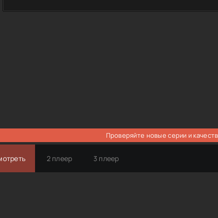
Проверяйте новые серии и качеств
мотреть
2 плеер
3 плеер