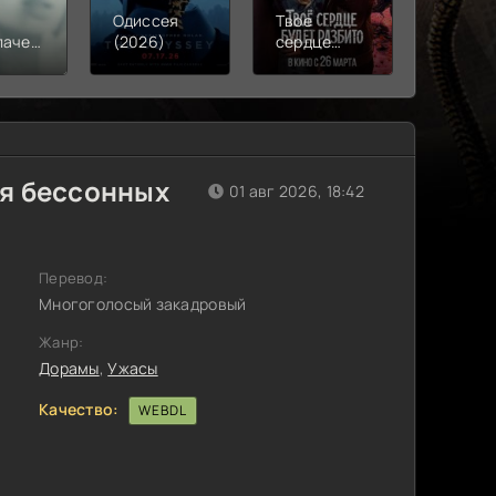
Одиссея
Твое
Моана
лачения
(2026)
сердце
(2026)
)
будет
разбито
(2026)
ля бессонных
01 авг 2026, 18:42
Перевод:
Многоголосый закадровый
Жанр:
Дорамы
,
Ужасы
Качество:
WEBDL