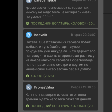
B
bareban19931
Вчера в 20:33:36
кроме своих говносказок которые нах
никому не надо больше нихера снимать
не умеют ^^^^^
ПОСЛЕДНИЙ БОГАТЫРЬ. КОЛОБОК (2026)
B
beovolk
Вчера в 20:24:07
Цитата: Guestстянули из сериала побег
добавили тупыйший старт глупее
придумать уже некуда лишь то держит его
на плаву что сцены стырили еще раз пишу
из амереканского сериала Побегвообще
по.не нравится.не смотри и другим не
мешай!свой высер засунь себе в дупло!
ХОЛОД (2026)
K
KronasValua
Вчера в 19:38:38
Коннченная херня из-за этого говна
должен ждать человека паука 20 дней!!!
ПОСЛЕДНИЙ БОГАТЫРЬ. КОЛОБОК (2026)