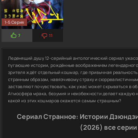
1-5 Серия
7
11
Леденящий душу 12-серийный антологический сериал ужасо
пугающие истории, рождённые воображением легендарного 
зрителя ждёт отдельный кошмар, где привычная реальность
странным образам, навязчивому страху и сюрреалистичным 
заставляют почувствовать, как ужас может скрываться в о
Атмосфера мрака, безумия и неизбежности делает каждую 
какой из этих кошмаров окажется самым страшным?
Сериал Странное: Истории Дзюндзи
(2026) все серии