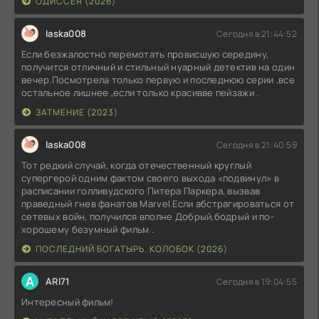
ОДИССЕЯ (2026)
laska008
Сегодня в 21:44:52
Если безжалостно перемотать провисшую середину,
получится отличный и стильный нуарный детектив на один
вечер.Посмотрела только первую и последнюю серии ,все
остальное лишнее ,если только красивве пейзажи .
ЗАТМЕНИЕ (2023)
laska008
Сегодня в 21:40:59
Тот редкий случай, когда отечественный круглый
супергерой одним фактом своего выхода «подвинул» в
расписании голливудского Питера Паркера, вызвав
праведный гнев фанатов Marvel.Если абстрагироваться от
сетевых войн, получился вполне Добрый,бодрый и по-
хорошему безумный фильм .
ПОСЛЕДНИЙ БОГАТЫРЬ. КОЛОБОК (2026)
A
ARI71
Сегодня в 19:04:55
Интересный фильм!