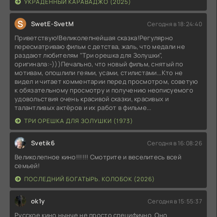
УКРАДЕННЫЙ КАРАВАДЖО (2025)
S
SwetE-SvetM
Сегодня в 18:24:40
Приветствую!Великолепнейшая сказка!Регулярно
пересматриваю фильм с детства, жаль, что медали не
раздают любителям "Три орешка для Золушки",
оригинала:-)))Печально, что новый фильм, снятый по
мотивам, опошлили геями, усами, стилистами...Кто не
видел и читает комментарии перед просмотром, советую
к обязательному просмотру и получению неописуемого
удовольствия очень красивой сказки, красивых и
талантливых актёров и их работ в фильме...
ТРИ ОРЕШКА ДЛЯ ЗОЛУШКИ (1973)
Svetik6
Сегодня в 16:08:26
Великолепное кино!!!!!! Смотрите и веселитесь всей
семьей!
ПОСЛЕДНИЙ БОГАТЫРЬ. КОЛОБОК (2026)
ok1y
Сегодня в 15:55:37
Русское кино нынче не просто специфично. Оно