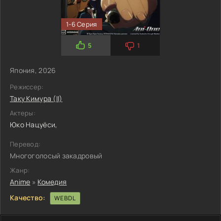
1-6 Серия
5
1
Япония, 2026
Режиссер:
Таку Кимура (II)
Актеры:
Юко Нацуёси,
Перевод:
Многоголосый закадровый
Жанр:
Anime
»
Комедия
Качество:
WEBDL