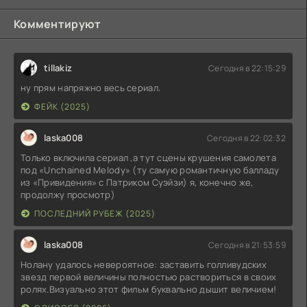
Комментируют
tillakiz
Сегодня в 22:15:29
ну прям напряжно весь сериал.
ФЕЙК (2025)
laska008
Сегодня в 22:02:32
Только включила сериал ,а тут сцены крушения самолета
под «Unchained Melody» (ту самую романтичную балладу
из «Привидения» с Патриком Суэйзи) я, конечно же,
продолжу просмотр)
ПОСЛЕДНИЙ РУБЕЖ (2025)
laska008
Сегодня в 21:53:59
Нолану удалось невероятное: заставить голливудских
звезд первой величины полностью раствориться в своих
ролях.Визуально этот фильм буквально дышит величием!