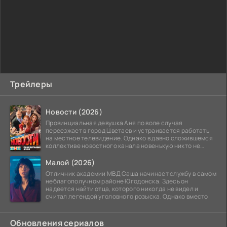
Трейлеры
Новости (2026)
Провинциальная девушка Аня по воле случая
переезжает в город Цветаев и устраивается работать
на местное телевидение. Однако в давно сложившемся
коллективе новостного канала новенькую никто не
ждёт, и
Малой (2026)
Отличник академии МВД Саша начинает службу в самом
неблагополучном районе Югодонска. Здесь он
надеется найти отца, которого никогда не видел и
считал легендой уголовного розыска. Однако вместо
Обновления сериалов