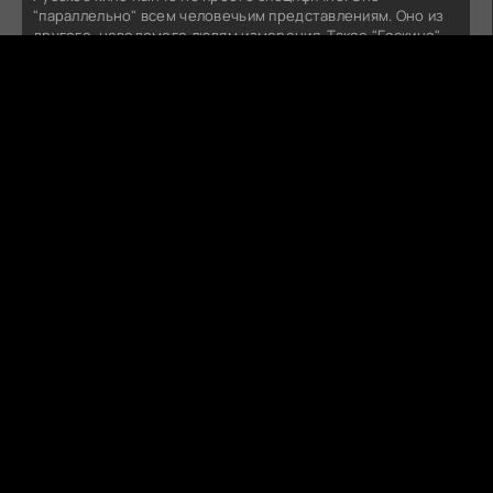
"параллельно" всем человечьим представлениям. Оно из
другого, неведомого людям измерения. Такое "Госкино"
могло бы быть в Мордоре. Орки на сеансах умирали бы от
счастья.Есть, конечно, недоработки. "Колобок" должен
был бы принять православное крещение и заключить
контракт на ......... .
ПОСЛЕДНИЙ БОГАТЫРЬ. КОЛОБОК (2026)