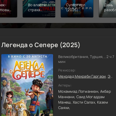
век-
Во власти
Супергерл
День
 Новый
страха
(2026)
разоб
(2026)
(2026)
(2026
Легенда о Сепере (2025)
Великобритания, Турция, , 2 ч 7
мин
Режиссер:
Мехрдад Мехраби Гаргари
,
Эмад Рахмани
Актеры:
Мохаммад Логманиан,
Акбар
Маннани,
Саид Могаддам
Манеш,
Хасти Салах,
Казем
Саяхи,