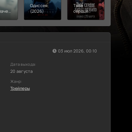
Одиссея
Твое
Моана
лачения
(2026)
сердце
(2026)
)
будет
разбито
(2026)
03 июл 2026, 00:10
Дата выхода:
20 августа
Жанр:
Трейлеры