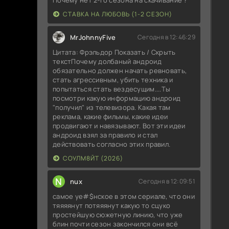
СТАВКА НА ЛЮБОВЬ (1-2 СЕЗОН)
MrJohnnyFive
Сегодня в 12:46:29
Цитата: Фрэльдор Показать / Скрыть
текстПочему долбаный андроид
обязательно должен начать ревновать,
стать агрессивным, убить техника и
попытаться стать вездесущим....Ты
посмотри какую информацию андроид
"получил" из телевизора. Какая там
реклама, какие фильмы, какие идеи
продвигают и навязывают. Вот эти идеи
андроид взял за правило и стал
действовать согласно этих правил.
СОУЛМ8ЙТ (2026)
N
nux
Сегодня в 12:09:51
самое уе#$нское в этом сериале, что они
тяяяянут потяяянут какую то сцуко
простейшую сюжетную линию, что уже
блин почти сезон закончился они всё