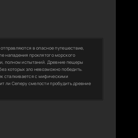
у отправляются в опасное путешествие,
ле нападения проклятого морского
ти, полном испытаний. Древние пещеры
без которых зло невозможно победить.
ик сталкивается с мифическими
ит ли Сеперу смелости пробудить древние