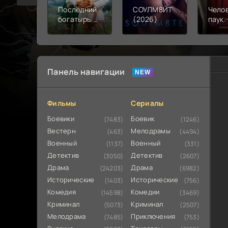
Последний
СОУЛМ8ЙТ
Чело
богатырь.
(2026)
паук:
Колобок
день 
(2026)
Панель навигации
Фильмы
Сериалы
Боевики
Боевик
(7483)
(1246)
Вестерн
Мелодрамы
(463)
(4494)
Военный
Военный
(1137)
(331)
Детектив
Детектив
(3050)
(2607)
Драма
Драма
(24203)
(6982)
Исторические
Исторические
(1403)
(756)
Комедия
Комедии
(14598)
(3469)
Криминал
Криминал
(5073)
(2507)
Мелодрама
Приключения
(7485)
(753)