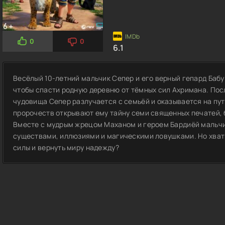
0
0
6.1
Весёлый 10-летний мальчик Сепер и его верный гепард Баб
чтобы спасти родную деревню от тёмных сил Ахримана. Пос
чудовища Сепер разлучается с семьёй и оказывается на пу
пророчеств открывают ему тайну семи священных печатей, 
Вместе с мудрым жрецом Маханом и героем Бардиёй мальч
существами, иллюзиями и магическими ловушками. Но хват
силы и вернуть миру надежду?