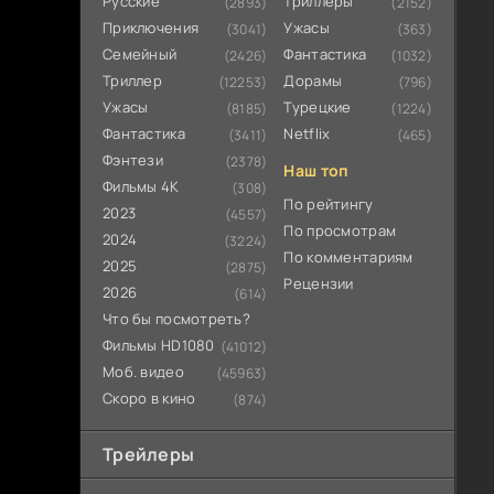
Русские
Триллеры
(2893)
(2152)
Приключения
Ужасы
(3041)
(363)
Семейный
Фантастика
(2426)
(1032)
Триллер
Дорамы
(12253)
(796)
Ужасы
Турецкие
(8185)
(1224)
Фантастика
Netflix
(3411)
(465)
Фэнтези
(2378)
Наш топ
Фильмы 4К
(308)
По рейтингу
2023
(4557)
По просмотрам
2024
(3224)
По комментариям
2025
(2875)
Рецензии
2026
(614)
Что бы посмотреть?
Фильмы HD1080
(41012)
Моб. видео
(45963)
Скоро в кино
(874)
Трейлеры