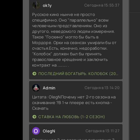
ok1y
Сегодня в 15:55:37
Русское кино нынче не просто
специфично. Оно "параллельно" всем
человечьим представлениям. Оно из
другого, неведомого людям измерения.
Такое "Госкино" могло бы быть в
Мордоре. Орки на сеансах умирали бы от
счастья.Есть, конечно, недоработки.
"Колобок" должен был бы принять
православное крещение и заключить
контракт на ......... .
ПОСЛЕДНИЙ БОГАТЫРЬ. КОЛОБОК (2026)
Admin
Сегодня в 13:14:20
Цитата: OlegNПочему нет 2-го сезона на
скачивание ?В 1-м плеере есть кнопка -
Скачать
СТАВКА НА ЛЮБОВЬ (1-2 СЕЗОН)
O
OlegN
Сегодня в 13:11:27
Почему нет 2-го сезона на скачивание ?