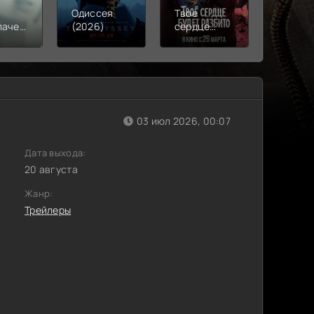
Одиссея
Твое
Моана
лачения
(2026)
сердце
(2026)
)
будет
разбито
(2026)
03 июл 2026, 00:07
Дата выхода:
20 августа
Жанр:
Трейлеры