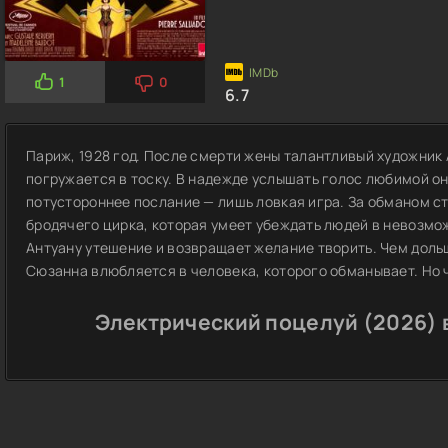
1
0
6.7
Париж, 1928 год. После смерти жены талантливый художник 
погружается в тоску. В надежде услышать голос любимой он
потустороннее послание — лишь ловкая игра. За обманом с
бродячего цирка, которая умеет убеждать людей в невозмо
Антуану утешение и возвращает желание творить. Чем дольш
Сюзанна влюбляется в человека, которого обманывает. Но ч
Электрический поцелуй (2026) 