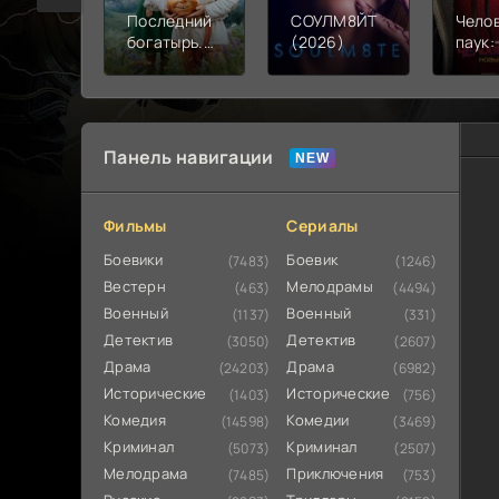
Последний
СОУЛМ8ЙТ
Чело
богатырь.
(2026)
паук:
Колобок
день 
(2026)
Панель навигации
Фильмы
Сериалы
Боевики
Боевик
(7483)
(1246)
Вестерн
Мелодрамы
(463)
(4494)
Военный
Военный
(1137)
(331)
Детектив
Детектив
(3050)
(2607)
Драма
Драма
(24203)
(6982)
Исторические
Исторические
(1403)
(756)
Комедия
Комедии
(14598)
(3469)
Криминал
Криминал
(5073)
(2507)
Мелодрама
Приключения
(7485)
(753)