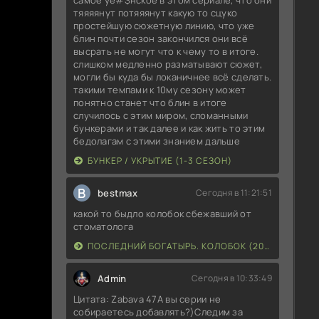
тяяяянут потяяянут какую то сцуко
простейшую сюжетную линию, что уже
блин почти сезон закончился они всё
высрать не могут что к чему то в итоге.
слишком медленно разматывают сюжет,
могли бы куда бы локаничнее всё сделать.
такими темпами к 10му сезону может
понятно станет что блин в итоге
случилось с этим миром, сломанными
бункерами и так далее и как жить то этим
бедолагам с этими знанием дальше
БУНКЕР / УКРЫТИЕ (1-3 СЕЗОН)
B
bestmax
Сегодня в 11:21:51
какой то быдло колобок сбежавший от
стоматолога
ПОСЛЕДНИЙ БОГАТЫРЬ. КОЛОБОК (2026)
Admin
Сегодня в 10:33:49
Цитата: Zabava 47А вы серии не
собираетесь добавлять?)Следим за