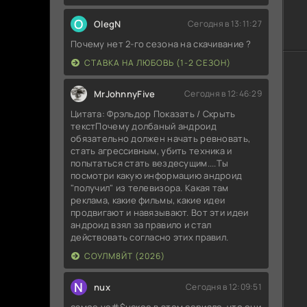
O
OlegN
Сегодня в 13:11:27
Почему нет 2-го сезона на скачивание ?
СТАВКА НА ЛЮБОВЬ (1-2 СЕЗОН)
MrJohnnyFive
Сегодня в 12:46:29
Цитата: Фрэльдор Показать / Скрыть
текстПочему долбаный андроид
обязательно должен начать ревновать,
стать агрессивным, убить техника и
попытаться стать вездесущим....Ты
посмотри какую информацию андроид
"получил" из телевизора. Какая там
реклама, какие фильмы, какие идеи
продвигают и навязывают. Вот эти идеи
андроид взял за правило и стал
действовать согласно этих правил.
СОУЛМ8ЙТ (2026)
N
nux
Сегодня в 12:09:51
самое уе#$нское в этом сериале, что они