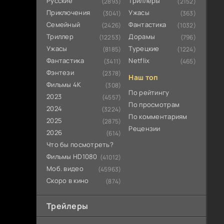
Русские
Триллеры
(2893)
(2152)
Приключения
Ужасы
(3041)
(363)
Семейный
Фантастика
(2426)
(1032)
Триллер
Дорамы
(12253)
(796)
Ужасы
Турецкие
(8185)
(1224)
Фантастика
Netflix
(3411)
(465)
Фэнтези
(2378)
Наш топ
Фильмы 4К
(308)
По рейтингу
2023
(4557)
По просмотрам
2024
(3224)
По комментариям
2025
(2875)
Рецензии
2026
(614)
Что бы посмотреть?
Фильмы HD1080
(41012)
Моб. видео
(45963)
Скоро в кино
(874)
Трейлеры