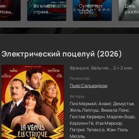
век-
Во власти
Супергерл
День
 Новый
страха
(2026)
разоб
(2026)
(2026)
(2026
Электрический поцелуй (2026)
Франция, Бельгия, , 2 ч 2 мин
Режиссер:
Пьер Сальвадори
Актеры:
Пио Мармай,
Анаис Демустье,
Жиль Леллуш,
Вимала Понс,
Гюстав Керверн,
Мадлен Бодо,
Каролин Ге,
Иза Меркюр,
Патрис Тепассо,
Жан-Поль
Мюэль,