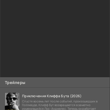
Трейлеры
Приключения Клиффа Бута (2026)
Спустя восемь лет после событий, произошедших в
Голливуде, Клифф Бут возвращается в заметно
изменившийся Лос-Анджелес. Теперь он работает