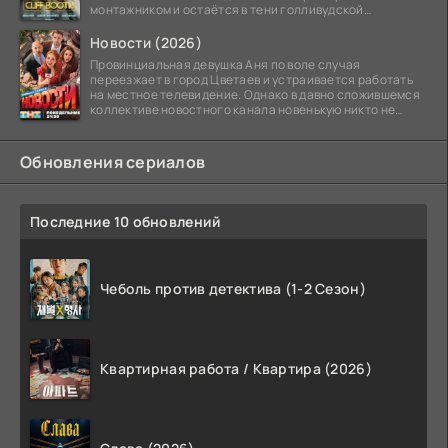
монтажником и остаётся в тени голливудской
студийной системы,
Новости (2026)
Провинциальная девушка Аня по воле случая
переезжает в город Цветаев и устраивается работать
на местное телевидение. Однако в давно сложившемся
коллективе новостного канала новенькую никто не
ждёт, и
Обновления сериалов
Последние 10 обновлений
Чеболь против детектива (1-2 Сезон)
Квартирная работа / Квартира (2026)