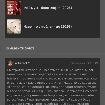
Мой муж - босс мафии (2026)
Навечно влюбленные (2026)
Комментируют
artefact71
Сегодня в 03:20:39
Смотрится интересно. Но есть один минус, который для
меня лично сильно существенен, и это касается нас,
humans: помяните моё слово, во время апокалипсиса люди
будут такими какие они есть ... и ты никода не дождёшься,
что тебе кто-то добренький вдруг подарит аптечку, будет
о тебе заботиться и т.д. - цивилизованность сдует со всех
в один миг, добреньких не будет: людишки покажут себя
во всей своей натуральной первобытной красе и будут
топать по трупам себе подобных - всё будет, именно