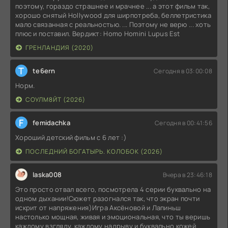
поэтому, гораздо страшнее и мрачнее ... а этот фильм так,
хорошо снятый Hollywood для ширпотреба, беллетристика
мало связанная с реальностью. ... Поэтому не верю ... хоть
плюс и поставил. Вердикт: Homo Homini Lupus Est
ГРЕНЛАНДИЯ (2020)
T
te6ern
Сегодня в 03:00:08
Норм.
СОУЛМ8ЙТ (2026)
F
femidachka
Сегодня в 00:41:56
Хороший детский фильм с 6 лет :)
ПОСЛЕДНИЙ БОГАТЫРЬ. КОЛОБОК (2026)
laska008
Вчера в 23:46:18
Это просто отвал всего, посмотрела 4 серии буквально на
одном дыхании!Сюжет разогнался так, что экран почти
искрит от напряжения)Игра Аксёновой и Лапиньш
настолько мощная, живая и эмоциональная, что ты веришь
каждому взгляду, каждому надрыву и буквально кожей