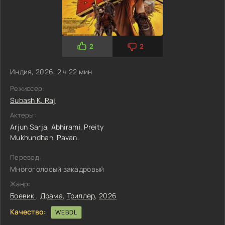
2
2
Индия, 2026, 2 ч 22 мин
Режиссер:
Subash K. Raj
Актеры:
Arjun Sarja,
Abhirami,
Preity
Mukhundhan,
Pavan,
Перевод:
Многоголосый закадровый
Жанр:
Боевик
,
Драма
,
Триллер
,
2026
Качество:
WEBDL