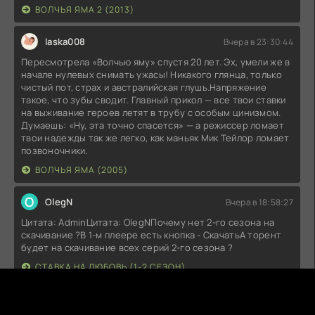
ВОЛЧЬЯ ЯМА 2 (2013)
laska008
Вчера в 23:30:44
Пересмотрела «Волчью яму» спустя 20 лет. Эх, умели же в
начале нулевых снимать ужасы! Никакого глянца, только
чистый пот, страх и австралийская глушь.Напряжение
такое, что зубы сводит. Главный прикол — все твои ставки
на выживание героев летят в трубу с особым цинизмом.
Думаешь: «Ну, эта точно спасется» — а режиссер ломает
твои надежды так же легко, как маньяк Мик Тейлор ломает
позвоночники.
ВОЛЧЬЯ ЯМА (2005)
O
OlegN
Вчера в 18:58:27
Цитата: AdminЦитата: OlegNПочему нет 2-го сезона на
скачивание ?В 1-м плеере есть кнопка - СкачатьА торент
будет на скачивание всех серий 2-го сезона ?
СТАВКА НА ЛЮБОВЬ (1-2 СЕЗОН)
Fitil6
Вчера в 18:19:11