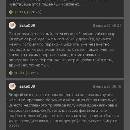
чувствуешь этот леденящий саспенс.
ХОЛОД (2026)
laska008
Вчера в 23:40:21
Это реально отличный, затягивающий цифровой кошмар.
Каждую серию ждешь с мыслью: «Ну давайте, удивите
меня», потому что паранойя БиоРиты уже незаметно
передается через экран.Знаете, бывает такое чувство,
когда ты с самых первых эпизодов смотришь на
определенного персонажа и внутри щелкает: «Это ты,
дружочек, точно ты».
ФЕЙК (2025)
laska008
Вчера в 23:36:10
Бодрый сиквел, в котором создатели решили выкрутить
масштаб, кровавое безумие и чёрный юмор на максимум.
Вместо неспешного триллера получился адреналиновый
хоррор-аттракцион.Кстати, для всех фанатов этого
весёлого живодёра: третья часть под названием «Волчья
яма: Наследие» как раз на подходе!(анонсируют в марте
2027)