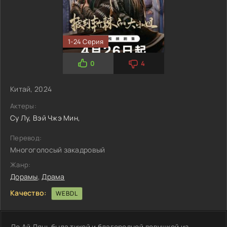
1-24 Серия
0
4
Китай, 2024
Актеры:
Су Лу,
Вэй Чжэ Мин,
Перевод:
Многоголосый закадровый
Жанр:
Дорамы
,
Драма
Качество:
WEBDL
Ло Ай Лянь была тихой и благородной девушкой из