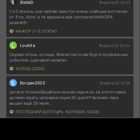
SlaVaD
Вчера в 23:43:23
1 и 2 сезоны уже сейчас кажутся очень слабыми в отличии
от 3-го. Хотя, в те времена все смотрели МАЖОРА
взахлёб!
МАЖОР (1-5 СЕЗОН)
L
Loukita
Вчера в 22:52:24
Сериал огонь, огнище. Впечатлил и как будто на реальных
событиях сценарий написан
ХОЛОД (2026)
Б
Богдан2020
Вчера в 22:12:56
Цитата: KronasValuaКоннченная херня из-за этого говна
должен ждать человека паука 20 дней!!!Человек-паук
вышел ещё 29 июля...
ПОСЛЕДНИЙ БОГАТЫРЬ. КОЛОБОК (2026)
J
JayJacks0n
Вчера в 20:36:58
очень соржно было смотреть первые 20 минут, хотелось