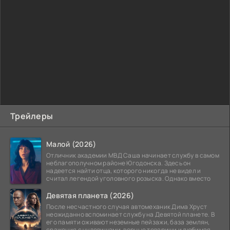
Трейлеры
Малой (2026)
Отличник академии МВД Саша начинает службу в самом
неблагополучном районе Югодонска. Здесь он
надеется найти отца, которого никогда не видел и
считал легендой уголовного розыска. Однако вместо
Девятая планета (2026)
После несчастного случая автомеханик Дима Хруст
неожиданно вспоминает службу на Девятой планете. В
его памяти оживают неземные пейзажи, база землян,
сражения с чудовищами, верные товарищи и любимая