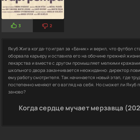
3
2
Якуб Жига когда-то играл за «Баник» и верил, что футбол ст
оборвала карьеру и оставила его на обочине прежней жизни
лекарства и вместе с другом промышляет мелкими кражами.
школьного двора заканчивается неожиданно: директор лови
ему работу смотрителя. Так начинается новый этап, где тру
постепенно меняют его взгляд на себя. Но сможет ли Якуб п
заново?
Когда сердце мучает мерзавца (202