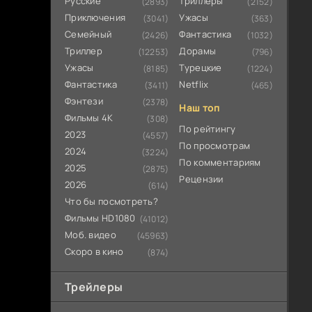
Русские
Триллеры
(2893)
(2152)
Приключения
Ужасы
(3041)
(363)
Семейный
Фантастика
(2426)
(1032)
Триллер
Дорамы
(12253)
(796)
Ужасы
Турецкие
(8185)
(1224)
Фантастика
Netflix
(3411)
(465)
Фэнтези
(2378)
Наш топ
Фильмы 4К
(308)
По рейтингу
2023
(4557)
По просмотрам
2024
(3224)
По комментариям
2025
(2875)
Рецензии
2026
(614)
Что бы посмотреть?
Фильмы HD1080
(41012)
Моб. видео
(45963)
Скоро в кино
(874)
Трейлеры