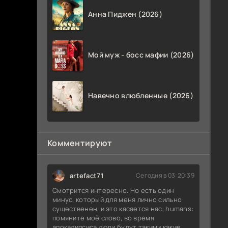
Анна Пиджен (2026)
Мой муж - босс мафии (2026)
Навечно влюбленные (2026)
Комментируют
artefact71
Сегодня в 03:20:39
Смотрится интересно. Но есть один
минус, который для меня лично сильно
существенен, и это касается нас, humans:
помяните моё слово, во время
апокалипсиса люди будут такими какие