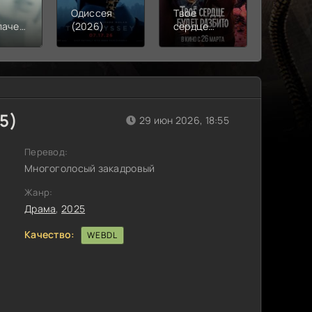
Одиссея
Твое
Моана
лачения
(2026)
сердце
(2026)
)
будет
разбито
(2026)
5)
29 июн 2026, 18:55
Перевод:
Многоголосый закадровый
Жанр:
Драма
,
2025
Качество:
WEBDL