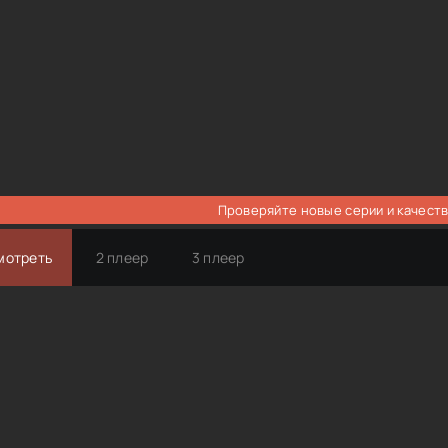
Проверяйте новые серии и качеств
мотреть
2 плеер
3 плеер