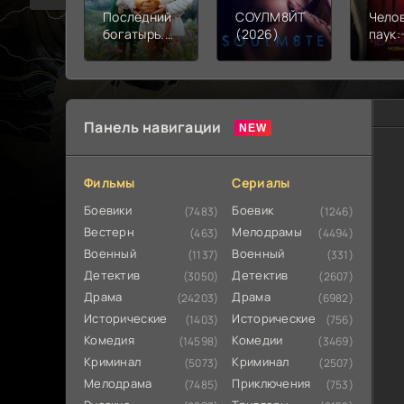
Последний
СОУЛМ8ЙТ
Чело
богатырь.
(2026)
паук:
Колобок
день 
(2026)
Панель навигации
Фильмы
Сериалы
Боевики
Боевик
(7483)
(1246)
Вестерн
Мелодрамы
(463)
(4494)
Военный
Военный
(1137)
(331)
Детектив
Детектив
(3050)
(2607)
Драма
Драма
(24203)
(6982)
Исторические
Исторические
(1403)
(756)
Комедия
Комедии
(14598)
(3469)
Криминал
Криминал
(5073)
(2507)
Мелодрама
Приключения
(7485)
(753)