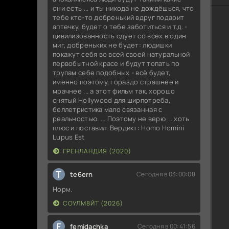
они есть ... и ты никода не дождёшься, что
тебе кто-то добренький вдруг подарит
аптечку, будет о тебе заботиться и т.д. -
цивилизованность сдует со всех в один
миг, добреньких не будет: людишки
покажут себя во всей своей натуральной
первобытной красе и будут топать по
трупам себе подобных - всё будет,
именно поэтому, гораздо страшнее и
мрачнее ... а этот фильм так, хорошо
снятый Hollywood для ширпотреба,
беллетристика мало связанная с
реальностью. ... Поэтому не верю ... хоть
плюс и поставил. Вердикт: Homo Homini
Lupus Est
ГРЕНЛАНДИЯ (2020)
T
te6ern
Сегодня в 03:00:08
Норм.
СОУЛМ8ЙТ (2026)
F
femidachka
Сегодня в 00:41:56