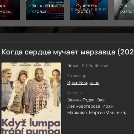
век-
Во власти
Супергерл
День
 Новый
страха
(2026)
разоб
(2026)
(2026)
(2026
Когда сердце мучает мерзавца (202
Чехия, 2025, 68 мин
Режиссер:
Иржи Вейделэк
Актеры:
Зденек Годла,
Эва
Леймбергерова,
Иржи
Марышко,
Мартин Мышичка,