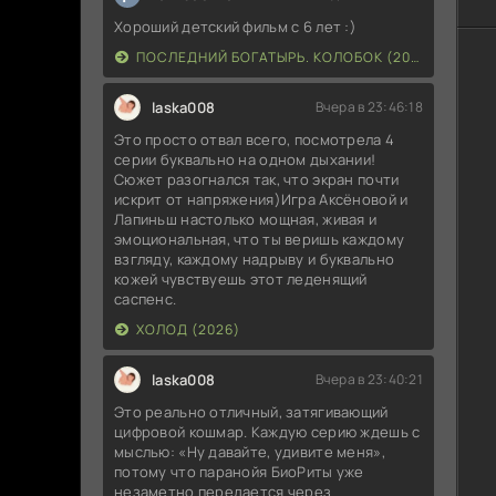
Хороший детский фильм с 6 лет :)
ПОСЛЕДНИЙ БОГАТЫРЬ. КОЛОБОК (2026)
laska008
Вчера в 23:46:18
Это просто отвал всего, посмотрела 4
серии буквально на одном дыхании!
Сюжет разогнался так, что экран почти
искрит от напряжения)Игра Аксёновой и
Лапиньш настолько мощная, живая и
эмоциональная, что ты веришь каждому
взгляду, каждому надрыву и буквально
кожей чувствуешь этот леденящий
саспенс.
ХОЛОД (2026)
laska008
Вчера в 23:40:21
Это реально отличный, затягивающий
цифровой кошмар. Каждую серию ждешь с
мыслью: «Ну давайте, удивите меня»,
потому что паранойя БиоРиты уже
незаметно передается через