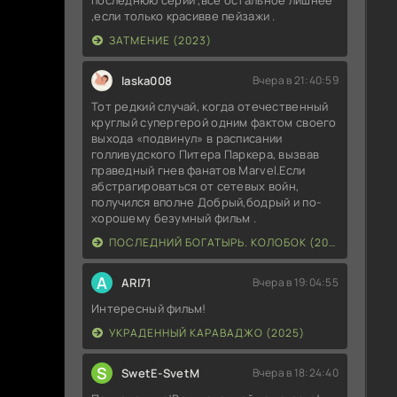
,если только красивве пейзажи .
ЗАТМЕНИЕ (2023)
laska008
Вчера в 21:40:59
Тот редкий случай, когда отечественный
круглый супергерой одним фактом своего
выхода «подвинул» в расписании
голливудского Питера Паркера, вызвав
праведный гнев фанатов Marvel.Если
абстрагироваться от сетевых войн,
получился вполне Добрый,бодрый и по-
хорошему безумный фильм .
ПОСЛЕДНИЙ БОГАТЫРЬ. КОЛОБОК (2026)
A
ARI71
Вчера в 19:04:55
Интересный фильм!
УКРАДЕННЫЙ КАРАВАДЖО (2025)
S
SwetE-SvetM
Вчера в 18:24:40