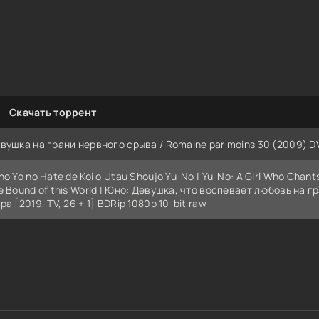
Скачать торрент
вушка на грани нервного срыва / Romaine par moins 30 (2009) 
no Yo no Hate de Koi o Utau Shoujo Yu-No | Yu-No: A Girl Who Chant
e Bound of this World | Юно: Девушка, что воспевает любовь на г
ра [2019, TV, 26 + 1] BDRip 1080p 10-bit raw