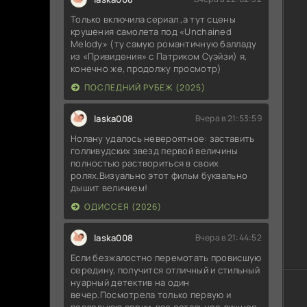
Только включила сериал ,а тут сцены
крушения самолета под «Unchained
Melody» (ту самую романтичную балладу
из «Привидения» с Патриком Суэйзи) я,
конечно же, продолжу просмотр)
ПОСЛЕДНИЙ РУБЕЖ (2025)
laska008
Вчера в 21:53:59
Нолану удалось невероятное: заставить
голливудских звезд первой величины
полностью раствориться в своих
ролях.Визуально этот фильм буквально
дышит величием!
ОДИССЕЯ (2026)
laska008
Вчера в 21:44:52
Если безжалостно перемотать провисшую
середину, получится отличный и стильный
нуарный детектив на один
вечер.Посмотрела только первую и
последнюю серии ,все остальное лишнее