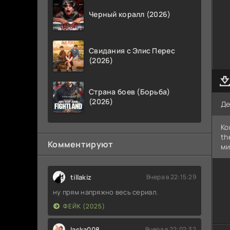
Черный коралл (2026)
Свидания с Элис Перес
(2026)
Страна боев (Борьба)
(2026)
Де
Ko
th
Комментируют
ми
tillakiz
Вчера в 22:15:29
ну прям напряжно весь сериал.
ФЕЙК (2025)
laska008
Вчера в 22:02:32