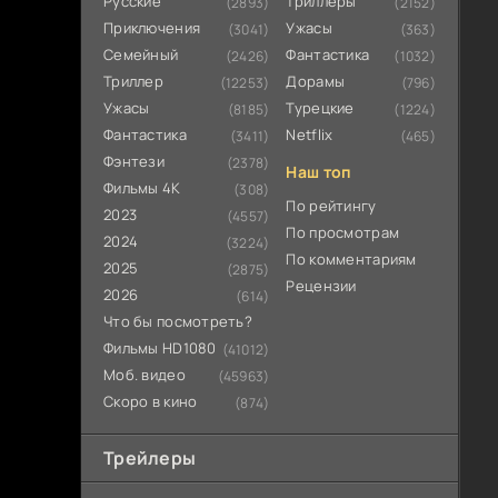
Русские
Триллеры
(2893)
(2152)
Приключения
Ужасы
(3041)
(363)
Семейный
Фантастика
(2426)
(1032)
Триллер
Дорамы
(12253)
(796)
Ужасы
Турецкие
(8185)
(1224)
Фантастика
Netflix
(3411)
(465)
Фэнтези
(2378)
Наш топ
Фильмы 4К
(308)
По рейтингу
2023
(4557)
По просмотрам
2024
(3224)
По комментариям
2025
(2875)
Рецензии
2026
(614)
Что бы посмотреть?
Фильмы HD1080
(41012)
Моб. видео
(45963)
Скоро в кино
(874)
Трейлеры