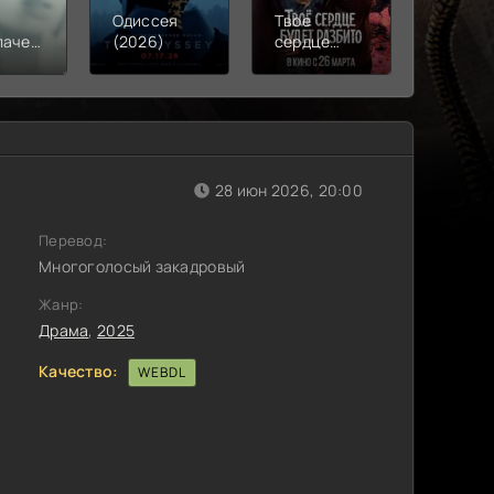
Одиссея
Твое
Моана
лачения
(2026)
сердце
(2026)
)
будет
разбито
(2026)
28 июн 2026, 20:00
Перевод:
Многоголосый закадровый
Жанр:
Драма
,
2025
Качество:
WEBDL