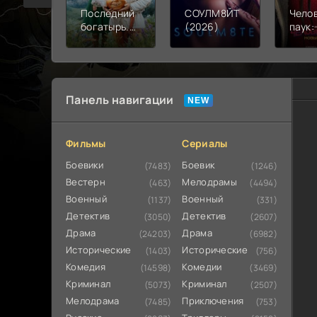
Последний
СОУЛМ8ЙТ
Чело
богатырь.
(2026)
паук:
Колобок
день 
(2026)
Панель навигации
Фильмы
Сериалы
Боевики
Боевик
(7483)
(1246)
Вестерн
Мелодрамы
(463)
(4494)
Военный
Военный
(1137)
(331)
Детектив
Детектив
(3050)
(2607)
Драма
Драма
(24203)
(6982)
Исторические
Исторические
(1403)
(756)
Комедия
Комедии
(14598)
(3469)
Криминал
Криминал
(5073)
(2507)
Мелодрама
Приключения
(7485)
(753)