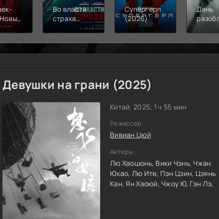
век-
Во власти
Супергерл
День
 Новый
страха
(2026)
разоб
(2026)
(2026)
(2026
Девушки на грани (2025)
Китай, 2025, 1 ч 55 мин
Режиссер:
Вивиан Цюй
Актеры:
Лю Хаоцюнь,
Вики Чэнь,
Чжан
Юхао,
Лю Ите,
Пэн Цзин,
Цзянь
Кан,
Ян Хаоюй,
Чжоу Ю,
Гэн Лэ,