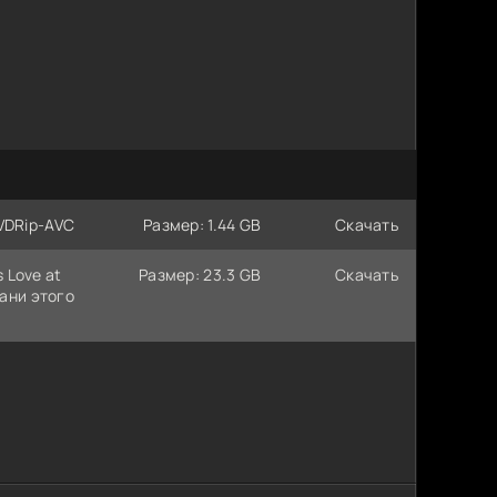
DVDRip-AVC
Размер: 1.44 GB
Скачать
s Love at
Размер: 23.3 GB
Скачать
рани этого