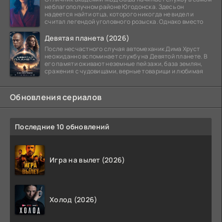
неблагополучном районе Югодонска. Здесь он
надеется найти отца, которого никогда не видел и
считал легендой уголовного розыска. Однако вместо
Девятая планета (2026)
После несчастного случая автомеханик Дима Хруст
неожиданно вспоминает службу на Девятой планете. В
его памяти оживают неземные пейзажи, база землян,
сражения с чудовищами, верные товарищи и любимая
Обновления сериалов
Последние 10 обновлений
Игра на вылет (2026)
Холод (2026)