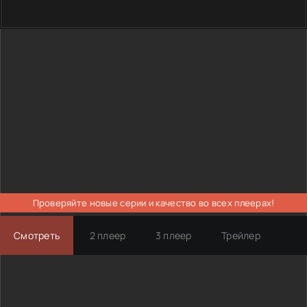
Проверяйте новые серии и качество во всех плеерах!
Смотреть
2 плеер
3 плеер
Трейлер