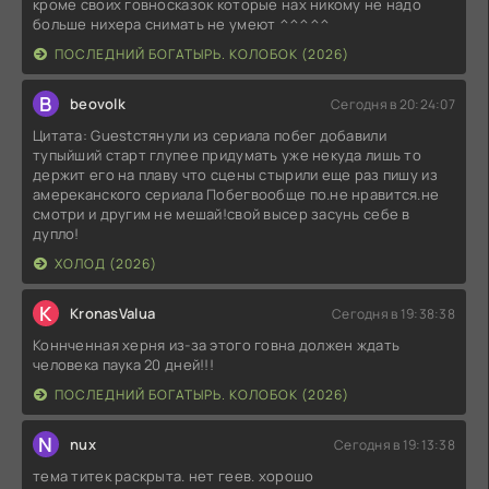
кроме своих говносказок которые нах никому не надо
больше нихера снимать не умеют ^^^^^
ПОСЛЕДНИЙ БОГАТЫРЬ. КОЛОБОК (2026)
B
beovolk
Сегодня в 20:24:07
Цитата: Guestстянули из сериала побег добавили
тупыйший старт глупее придумать уже некуда лишь то
держит его на плаву что сцены стырили еще раз пишу из
амереканского сериала Побегвообще по.не нравится.не
смотри и другим не мешай!свой высер засунь себе в
дупло!
ХОЛОД (2026)
K
KronasValua
Сегодня в 19:38:38
Коннченная херня из-за этого говна должен ждать
человека паука 20 дней!!!
ПОСЛЕДНИЙ БОГАТЫРЬ. КОЛОБОК (2026)
N
nux
Сегодня в 19:13:38
тема титек раскрыта. нет геев. хорошо