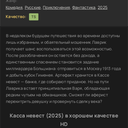
Жанр:
Комедия
,
Русские
,
Приключения
,
Фантастика
,
2025
Качество:
TS
В недалеком будущем путешествия во времени доступны
лишь избранным, и обаятельный мошенник Лаврик
получает шанс воспользоваться этой возможностью.
После разоблачения он остается без дохода, а
единственным спасением становится задание
миллиардера Больцмана: отправиться в Москву 1913 года
и добыть кубок Гименея. Артефакт хранится в Кассе
невест — банке, где собирают приданое. Но на пути
Лаврика встает принципиальная Варя, обладающая
редким чутьем на обманщиков. Сможет ли аферист
перехитрить девушку и провернуть сделку века?
Касса невест (2025) в хорошем качестве
HD