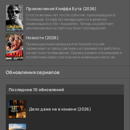
Приключения Клиффа Бута (2026)
Спустя восемь лет после событий, произошедших в
Голливуде, Клифф Бут возвращается в заметно
изменившийся Лос-Анджелес. Теперь он работает
монтажником и остаётся в тени голливудской
студийной системы,
Новости (2026)
Провинциальная девушка Аня по воле случая
переезжает в город Цветаев и устраивается работать
на местное телевидение. Однако в давно сложившемся
коллективе новостного канала новенькую никто не
ждёт, и
Обновления сериалов
Последние 10 обновлений
Дело даже не в измене (2026)