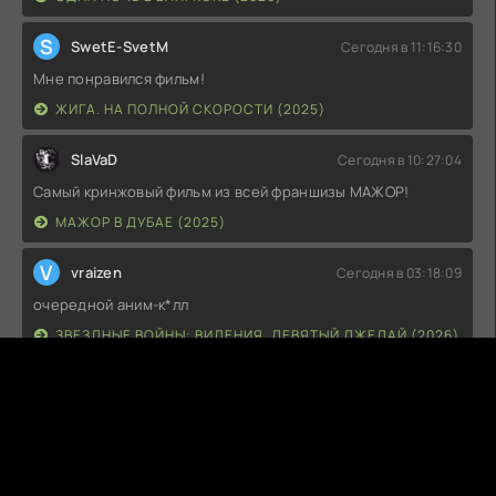
S
SwetE-SvetM
Сегодня в 11:16:30
Мне понравился фильм!
ЖИГА. НА ПОЛНОЙ СКОРОСТИ (2025)
SlaVaD
Сегодня в 10:27:04
Самый кринжовый фильм из всей франшизы МАЖОР!
МАЖОР В ДУБАЕ (2025)
V
vraizen
Сегодня в 03:18:09
очередной аним-к*лл
ЗВЕЗДНЫЕ ВОЙНЫ: ВИДЕНИЯ. ДЕВЯТЫЙ ДЖЕДАЙ (2026)
D
danisimo
Сегодня в 02:35:13
ну не сказал бы что шидевр !) смотреть можно на 3+/5
СТЮАРТ БЛУМ НЕ СМОГ СПАСТИ ВСЕЛЕННУЮ (2026)