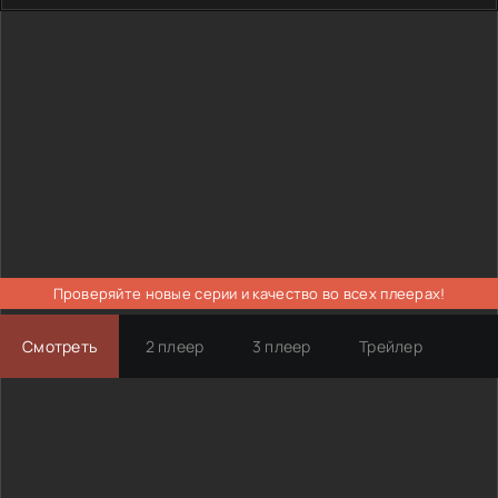
Проверяйте новые серии и качество во всех плеерах!
Смотреть
2 плеер
3 плеер
Трейлер