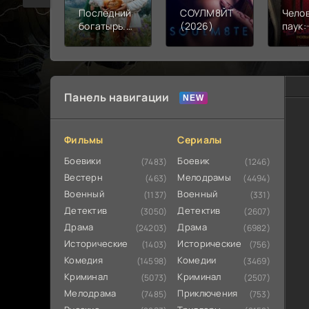
Последний
СОУЛМ8ЙТ
Чело
богатырь.
(2026)
паук:
Колобок
день 
(2026)
Панель навигации
Фильмы
Сериалы
Боевики
Боевик
(7483)
(1246)
Вестерн
Мелодрамы
(463)
(4494)
Военный
Военный
(1137)
(331)
Детектив
Детектив
(3050)
(2607)
Драма
Драма
(24203)
(6982)
Исторические
Исторические
(1403)
(756)
Комедия
Комедии
(14598)
(3469)
Криминал
Криминал
(5073)
(2507)
Мелодрама
Приключения
(7485)
(753)