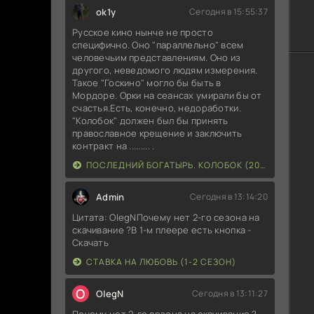
ok1y
Сегодня в 15:55:37
Русское кино нынче не просто
специфично. Оно "параллельно" всем
человечьим представлениям. Оно из
другого, неведомого людям измерения.
Такое "Госкино" могло бы быть в
Мордоре. Орки на сеансах умирали бы от
счастья.Есть, конечно, недоработки.
"Колобок" должен был бы принять
православное крещение и заключить
контракт на ......... .
ПОСЛЕДНИЙ БОГАТЫРЬ. КОЛОБОК (2026)
Admin
Сегодня в 13:14:20
Цитата: OlegNПочему нет 2-го сезона на
скачивание ?В 1-м плеере есть кнопка -
Скачать
СТАВКА НА ЛЮБОВЬ (1-2 СЕЗОН)
O
OlegN
Сегодня в 13:11:27
Почему нет 2-го сезона на скачивание ?