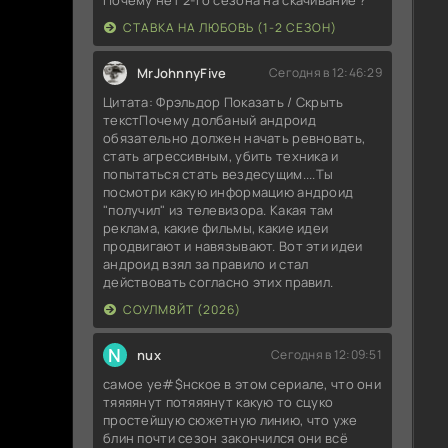
СТАВКА НА ЛЮБОВЬ (1-2 СЕЗОН)
MrJohnnyFive
Сегодня в 12:46:29
Цитата: Фрэльдор Показать / Скрыть
текстПочему долбаный андроид
обязательно должен начать ревновать,
стать агрессивным, убить техника и
попытаться стать вездесущим....Ты
посмотри какую информацию андроид
"получил" из телевизора. Какая там
реклама, какие фильмы, какие идеи
продвигают и навязывают. Вот эти идеи
андроид взял за правило и стал
действовать согласно этих правил.
СОУЛМ8ЙТ (2026)
N
nux
Сегодня в 12:09:51
самое уе#$нское в этом сериале, что они
тяяяянут потяяянут какую то сцуко
простейшую сюжетную линию, что уже
блин почти сезон закончился они всё