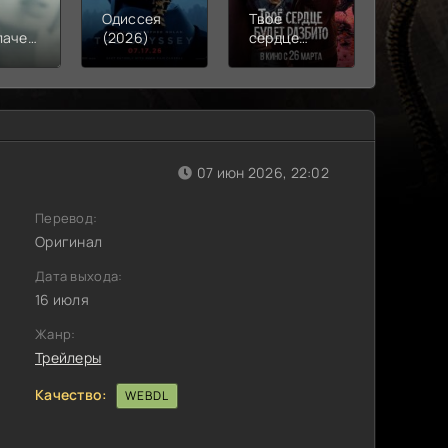
Одиссея
Твое
Моана
лачения
(2026)
сердце
(2026)
)
будет
разбито
(2026)
07 июн 2026, 22:02
Перевод:
Оригинал
Дата выхода:
16 июля
Жанр:
Трейлеры
Качество:
WEBDL