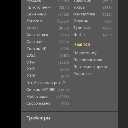
Русские
Триллеры
(2893)
(2152)
Приключения
Ужасы
(3041)
(363)
Семейный
Фантастика
(2426)
(1032)
Триллер
Дорамы
(12253)
(796)
Ужасы
Турецкие
(8185)
(1224)
Фантастика
Netflix
(3411)
(465)
Фэнтези
(2378)
Наш топ
Фильмы 4К
(308)
По рейтингу
2023
(4557)
По просмотрам
2024
(3224)
По комментариям
2025
(2875)
Рецензии
2026
(614)
Что бы посмотреть?
Фильмы HD1080
(41012)
Моб. видео
(45963)
Скоро в кино
(874)
Трейлеры