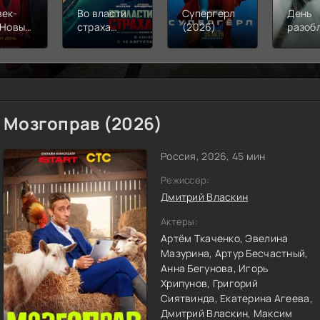
век-
Во власти
Супергерл
День
 Новый
страха
(2026)
разоб
(2026)
(2026)
(2026
Мозгоправ (2026)
Россия, 2026, 45 мин
Режиссер:
Дмитрий Власкин
Актеры:
Артём Ткаченко,
Эвелина
Мазурина,
Артур Бесчастный,
Анна Бегунова,
Игорь
Хрипунов,
Григорий
Сиятвинда,
Екатерина Агеева,
Дмитрий Власкин,
Максим