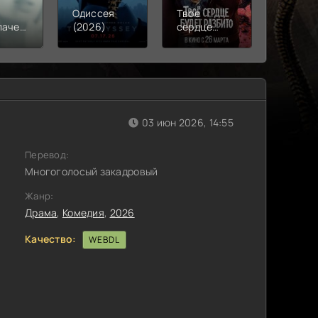
Одиссея
Твое
Моана
лачения
(2026)
сердце
(2026)
)
будет
разбито
(2026)
03 июн 2026, 14:55
Перевод:
Многоголосый закадровый
Жанр:
Драма
,
Комедия
,
2026
Качество:
WEBDL