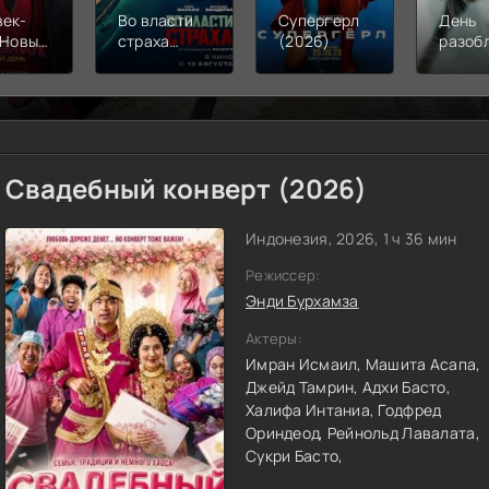
век-
Во власти
Супергерл
День
 Новый
страха
(2026)
разоб
(2026)
(2026)
(2026
Свадебный конверт (2026)
Индонезия, 2026, 1 ч 36 мин
Режиссер:
Энди Бурхамза
Актеры:
Имран Исмаил,
Машита Асапа,
Джейд Тамрин,
Адхи Басто,
Халифа Интаниа,
Годфред
Ориндеод,
Рейнольд Лавалата,
Сукри Басто,