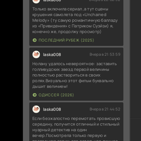
Только включила сериал ,а тут сцены
крушения самолета под «Unchained
Melody» (ту самую романтичную балладу
из «Привидения» с Патриком Суэйзи) я,
конечно же, продолжу просмотр)
ПОСЛЕДНИЙ РУБЕЖ (2025)
laska008
Вчера в 21:53:59
Нолану удалось невероятное: заставить
голливудских звезд первой величины
полностью раствориться в своих
ролях.Визуально этот фильм буквально
дышит величием!
ОДИССЕЯ (2026)
laska008
Вчера в 21:44:52
Если безжалостно перемотать провисшую
середину, получится отличный и стильный
нуарный детектив на один
вечер.Посмотрела только первую и
последнюю серии ,все остальное лишнее