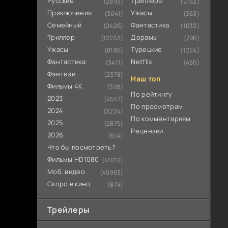
Русские
Триллеры
(2893)
(2152)
Приключения
Ужасы
(3041)
(363)
Семейный
Фантастика
(2426)
(1032)
Триллер
Дорамы
(12253)
(796)
Ужасы
Турецкие
(8185)
(1224)
Фантастика
Netflix
(3411)
(465)
Фэнтези
(2378)
Наш топ
Фильмы 4К
(308)
По рейтингу
2023
(4557)
По просмотрам
2024
(3224)
По комментариям
2025
(2875)
Рецензии
2026
(614)
Что бы посмотреть?
Фильмы HD1080
(41012)
Моб. видео
(45963)
Скоро в кино
(874)
Трейлеры