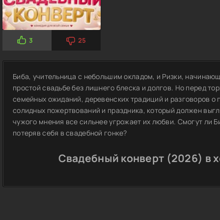
3
25
Биба, учительница с небольшим окладом, и Ризки, начинаю
простой свадьбе без лишнего блеска и долгов. Но перед то
семейных ожиданий, деревенских традиций и разговоров о 
солидных пожертвований и праздника, который должен выгля
чужого мнения все сильнее угрожает их любви. Смогут ли Би
потеряв себя в свадебной гонке?
Свадебный конверт (2026) в 