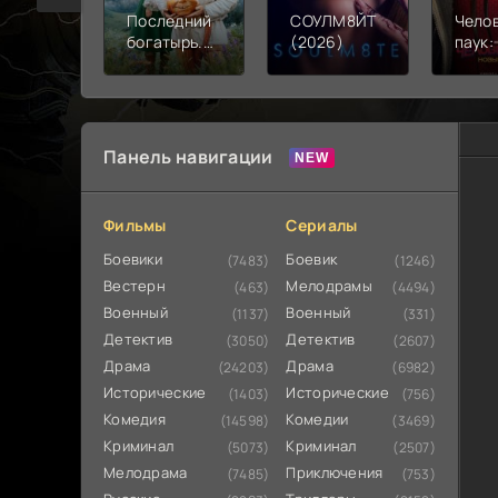
Последний
СОУЛМ8ЙТ
Чело
богатырь.
(2026)
паук:
Колобок
день 
(2026)
Панель навигации
Фильмы
Сериалы
Боевики
Боевик
(7483)
(1246)
Вестерн
Мелодрамы
(463)
(4494)
Военный
Военный
(1137)
(331)
Детектив
Детектив
(3050)
(2607)
Драма
Драма
(24203)
(6982)
Исторические
Исторические
(1403)
(756)
Комедия
Комедии
(14598)
(3469)
Криминал
Криминал
(5073)
(2507)
Мелодрама
Приключения
(7485)
(753)