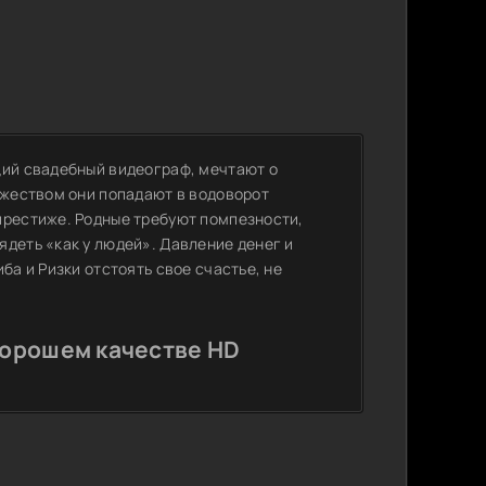
щий свадебный видеограф, мечтают о
ржеством они попадают в водоворот
престиже. Родные требуют помпезности,
деть «как у людей». Давление денег и
ба и Ризки отстоять свое счастье, не
хорошем качестве HD