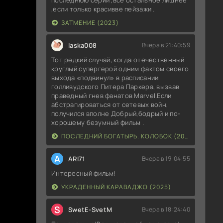
,если только красивве пейзажи .
ЗАТМЕНИЕ (2023)
laska008
Вчера в 21:40:59
Тот редкий случай, когда отечественный
круглый супергерой одним фактом своего
выхода «подвинул» в расписании
голливудского Питера Паркера, вызвав
праведный гнев фанатов Marvel.Если
абстрагироваться от сетевых войн,
получился вполне Добрый,бодрый и по-
хорошему безумный фильм .
ПОСЛЕДНИЙ БОГАТЫРЬ. КОЛОБОК (2026)
A
ARI71
Вчера в 19:04:55
Интересный фильм!
УКРАДЕННЫЙ КАРАВАДЖО (2025)
S
SwetE-SvetM
Вчера в 18:24:40