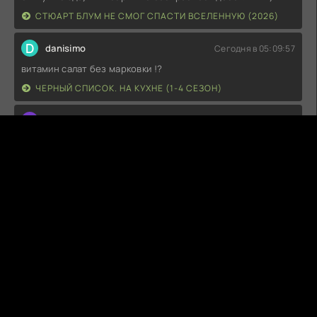
СТЮАРТ БЛУМ НЕ СМОГ СПАСТИ ВСЕЛЕННУЮ (2026)
D
danisimo
Сегодня в 05:09:57
витамин салат без марковки !?
ЧЕРНЫЙ СПИСОК. НА КУХНЕ (1-4 СЕЗОН)
S
SwetE-SvetM
Сегодня в 04:29:15
Приветствую!Сбилась со счёта, сколько раз смотрела
фильм, его можно пересматривать многократно и не
надоедает, каждый раз с интересом...
ГРЯЗНЫЕ ТАНЦЫ (1987)