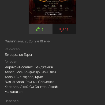
3
12
Филиппины, 2025, 2 ч 19 мин
Режиссер:
Джеррольд Тарог
Актеры:
Иерихон Росалес,
Бенджамин
Алвес,
Мон Конфиадо,
Иэн Глен,
Аррон Вильяфлор,
Крис
Вильянуэва,
Ромник Сармента,
Карилле,
Джей Си Сантос,
Джейк
Макапагал,
Перевод: