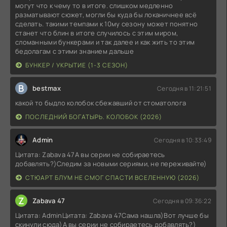
могут что к чему то в итоге. слишком медленно
разматывают сюжет, могли бы куда бы локаничнее всё
сделать. такими темпами к 10му сезону может понятно
станет что блин в итоге случилось с этим миром,
сломанными бункерами и так далее и как жить то этим
бедолагам с этими знанием дальше
БУНКЕР / УКРЫТИЕ (1-3 СЕЗОН)
B
bestmax
Сегодня в 11:21:51
какой то быдло колобок сбежавший от стоматолога
ПОСЛЕДНИЙ БОГАТЫРЬ. КОЛОБОК (2026)
Admin
Сегодня в 10:33:49
Цитата: Zabava 47А вы серии не собираетесь
добавлять?)Следим за новыми сериями, не переживайте)
СТЮАРТ БЛУМ НЕ СМОГ СПАСТИ ВСЕЛЕННУЮ (2026)
Z
Zabava 47
Сегодня в 09:36:22
Цитата: AdminЦитата: Zabava 47Сама нашла)Вот лучше бы
скинули сюда)А вы серии не собираетесь добавлять?)