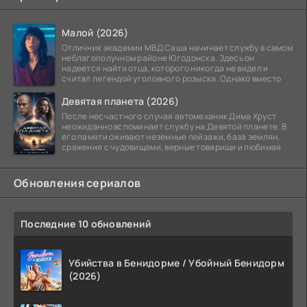
Малой (2026)
Отличник академии МВД Саша начинает службу в самом
неблагополучном районе Югодонска. Здесь он
надеется найти отца, которого никогда не видел и
считал легендой уголовного розыска. Однако вместо
Девятая планета (2026)
После несчастного случая автомеханик Дима Хруст
неожиданно вспоминает службу на Девятой планете. В
его памяти оживают неземные пейзажи, база землян,
сражения с чудовищами, верные товарищи и любимая
Обновления сериалов
Последние 10 обновлений
Убийства в Бенидорме / Убойный Бенидорм
(2026)