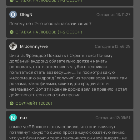
СТАВКА НА ЛЮБОВЬ (1-2 СЕЗОН)
O
OlegN
Сегодня в 13:11:27
Почему нет 2-го сезона на скачивание ?
СТАВКА НА ЛЮБОВЬ (1-2 СЕЗОН)
MrJohnnyFive
Сегодня в 12:46:29
Цитата: Фрэльдор Показать / Скрыть текстПочему
долбаный андроид обязательно должен начать
ревновать, стать агрессивным, убить техника и
попытаться стать вездесущим....Ты посмотри какую
информацию андроид "получил" из телевизора. Какая там
реклама, какие фильмы, какие идеи продвигают и
навязывают. Вот эти идеи андроид взял за правило и стал
действовать согласно этих правил.
СОУЛМ8ЙТ (2026)
N
nux
Сегодня в 12:09:51
самое уе#$нское в этом сериале, что они тяяяянут
потяяянут какую то сцуко простейшую сюжетную линию,
что уже блин почти сезон закончился они всё высрать не