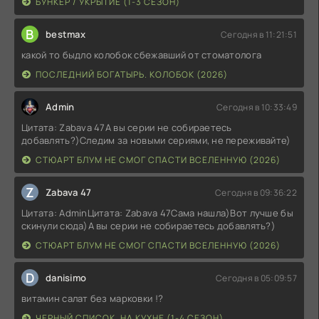
БУНКЕР / УКРЫТИЕ (1-3 СЕЗОН)
B
bestmax
Сегодня в 11:21:51
какой то быдло колобок сбежавший от стоматолога
ПОСЛЕДНИЙ БОГАТЫРЬ. КОЛОБОК (2026)
Admin
Сегодня в 10:33:49
Цитата: Zabava 47А вы серии не собираетесь
добавлять?)Следим за новыми сериями, не переживайте)
СТЮАРТ БЛУМ НЕ СМОГ СПАСТИ ВСЕЛЕННУЮ (2026)
Z
Zabava 47
Сегодня в 09:36:22
Цитата: AdminЦитата: Zabava 47Сама нашла)Вот лучше бы
скинули сюда)А вы серии не собираетесь добавлять?)
СТЮАРТ БЛУМ НЕ СМОГ СПАСТИ ВСЕЛЕННУЮ (2026)
D
danisimo
Сегодня в 05:09:57
витамин салат без марковки !?
ЧЕРНЫЙ СПИСОК. НА КУХНЕ (1-4 СЕЗОН)