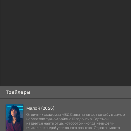
Трейлеры
Малой (2026)
Отличник академии МВД Саша начинает службу в самом
неблагополучном районе Югодонска. Здесь он
надеется найти отца, которого никогда не видел и
считал легендой уголовного розыска. Однако вместо