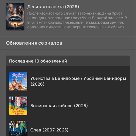
Девятая планета (2026)
После несчастного случая автомеханик Дима Хруст
неожиданно вспоминает службу на Девятой планете. В
его памяти оживают неземные пейзажи, база землян,
сражения с чудовищами, верные товарищи и любимая
Обновления сериалов
Последние 10 обновлений
Убийства в Бенидорме / Убойный Бенидорм
(2026)
Возможная любовь (2026)
След (2007-2025)