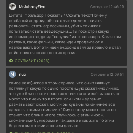
MrJohnnyFive
Сегодня в 12:46:29
Цитата: Фрэльдор Показать / Скрыть текстПочему
долбаный андроид обязательно должен начать
ревновать, стать агрессивным, убить техника и
попытаться стать вездесущим....Ты посмотри какую
информацию андроид "получил" из телевизора. Какая там
реклама, какие фильмы, какие идеи продвигают и
навязывают. Вот эти идеи андроид взял за правило и стал
действовать согласно этих правил.
СОУЛМ8ЙТ (2026)
N
nux
Сегодня в 12:09:51
самое уе#$нское в этом сериале, что они тяяяянут
потяяянут какую то сцуко простейшую сюжетную линию,
что уже блин почти сезон закончился они всё высрать не
могут что к чему то в итоге. слишком медленно
разматывают сюжет, могли бы куда бы локаничнее всё
сделать. такими темпами к 10му сезону может понятно
станет что блин в итоге случилось с этим миром,
сломанными бункерами и так далее и как жить то этим
бедолагам с этими знанием дальше